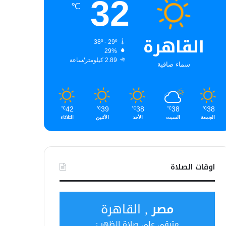
32
℃
القاهرة
38º - 29º
29%
2.89 كيلومتر/ساعة
سماء صافية
42
39
38
38
38
℃
℃
℃
℃
℃
الجمعة
السبت
الأحد
الأثنين
الثلاثاء
اوقات الصلاة