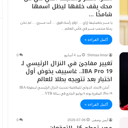
محك يقف خلفها ليظل اسمها
شامخًا …
يا مصر بتعمليها إزاي … ارفع رأسك فوق … أنت مصري … لم تكن
رحلة منتخب مصر في كأس العالم…
أكمل القراءة »
Shimaa Amar
منذ 4 أسابيع
0
تغيير مفاجئ في النزال الرئيسي لـ
IBA Pro 19.. غاسييف يخوض أول
اختبار بعد تتويجه بطلا للعالم
أعلن الاتحاد الدولي للملاكمة تحديث النزال الرئيسي لبطولة IBA
Pro 19، المقررة يوم 11 يوليو الجاري في صالة VTB…
أكمل القراءة »
أيمن وصفى
2026-07-06
0