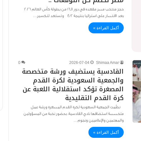
مصر تحطم كل التوقعات ..
حجز منتخب مصر مقعده في دور الـ16 من بطولة كأس العالم 2026
بعد الانتصار على استراليا بنتيجة 4/2 وتستعد لتكسير…
أكمل القراءة »
0
2026-07-04
Shimaa Amar
القادسية يستضيف ورشة متخصصة
والجمعية السعودية لكرة القدم
المصغرة تؤكد استقلالية اللعبة عن
كرة القدم التقليدية
نظّمت الجمعية السعودية لكرة القدم المصغرة ورشة عمل
متخصصة استضافها نادي القادسية، بحضور نخبة من المسؤولين
والمهتمين والإعلاميين ونجوم…
أكمل القراءة »