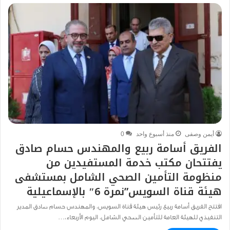
أيمن وصفى
منذ أسبوع واحد
0
الفريق أسامة ربيع والمهندس حسام صادق
يفتتحان مكتب خدمة المستفيدين من
منظومة التأمين الصحي الشامل بمستشفى
هيئة قناة السويس”نمرة 6″ بالإسماعيلية
افتتح الفريق أسامة ربيع رئيس هيئة قناة السويس، والمهندس حسام صادق المدير
التنفيذي للهيئة العامة للتأمين الصحي الشامل، اليوم الأربعاء،…