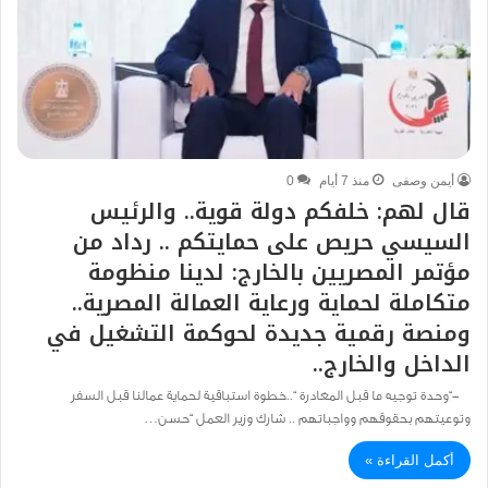
أيمن وصفى
منذ 7 أيام
0
قال لهم: خلفكم دولة قوية.. والرئيس
السيسي حريص على حمايتكم .. رداد من
مؤتمر المصريين بالخارج: لدينا منظومة
متكاملة لحماية ورعاية العمالة المصرية..
ومنصة رقمية جديدة لحوكمة التشغيل في
الداخل والخارج..
-“وحدة توجيه ما قبل المغادرة “..خطوة استباقية لحماية عمالنا قبل السفر
وتوعيتهم بحقوقهم وواجباتهم .. شارك وزير العمل “حسن…
أكمل القراءة »