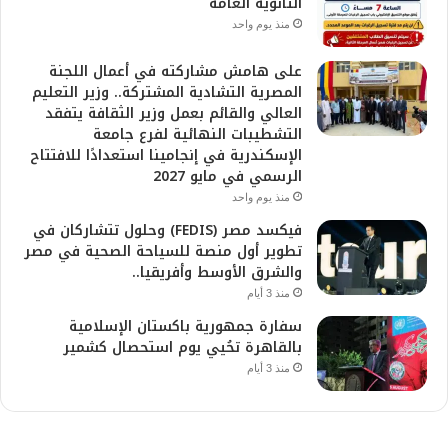
الثانوية العامة
منذ يوم واحد
على هامش مشاركته في أعمال اللجنة
المصرية التشادية المشتركة.. وزير التعليم
العالي والقائم بعمل وزير الثقافة يتفقد
التشطيبات النهائية لفرع جامعة
الإسكندرية في إنجامينا استعدادًا للافتتاح
الرسمي في مايو 2027
منذ يوم واحد
فيكسد مصر (FEDIS) وحلول تتشاركان في
تطوير أول منصة للسياحة الصحية في مصر
والشرق الأوسط وأفريقيا..
منذ 3 أيام
سفارة جمهورية باكستان الإسلامية
بالقاهرة تحُيي يوم استحصال كشمير
منذ 3 أيام