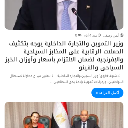
أيمن وصفى
منذ 4 أيام
0
وزير التموين والتجارة الداخلية يوجه بتكثيف
الحملات الرقابية على المخابز السياحية
والإفرنجية لضمان الالتزام بأسعار وأوزان الخبز
السياحي والفينو
“د.شريف فاروق” وزير التموين والتجارة الداخلية: – لا تهاون مع أي محاولة لاستغلال
المواطنين.. وإجراءات قانونية رادعة بحق المخالفين…
أكمل القراءة »