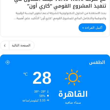
تنفيذ المشروع القومي “كاري أون”
بحث الاستفادة من الحلول التكنولوجية للشركة لدعم تطوير المنصة الرقمية
والحوكمة والتكامل المالي للمشروع القومي “كاري أون” التأكيد على أهمية…
أكمل القراءة »
الصفحة التالية
الطقس
28
℃
القاهرة
38º - 28º
58%
3.33 كيلومتر/ساعة
سماء صافية