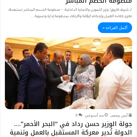
منظومة الخصم المباشر
“د.شريف فاروق” وزير التموين والتجارة الداخلية: – منظومة الخصم المباشر تستهدف
تعزيز كفاءة العمل وإحكام الرقابة والارتقاء بمنظومة إدارة وتسوية…
أكمل القراءة »
أيمن وصفى
منذ أسبوعين
0
جولة الوزير حسن رداد في “البحر الأحمر”….
الدولة تُدير معركة المستقبل بالعمل وتنمية