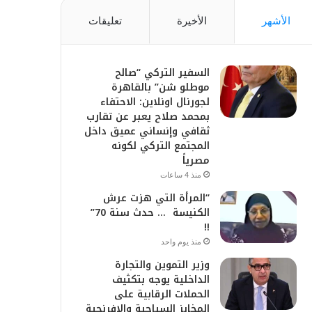
الأشهر
الأخيرة
تعليقات
السفير التركي “صالح
موطلو شن” بالقاهرة
لجورنال اونلاين: الاحتفاء
بمحمد صلاح يعبر عن تقارب
ثقافي وإنساني عميق داخل
المجتمع التركي لكونه
مصرياً
منذ 4 ساعات
“المرأة التي هزت عرش
الكنيسة … حدث سنة 70”
!!
منذ يوم واحد
وزير التموين والتجارة
الداخلية يوجه بتكثيف
الحملات الرقابية على
المخابز السياحية والإفرنجية