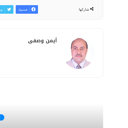
شاركها
فيسبوك
توي
أيمن وصفى
أق