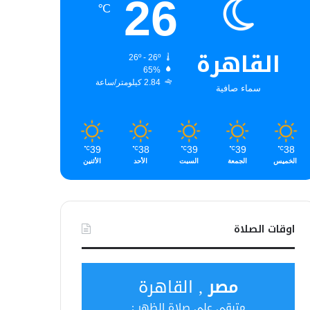
26
℃
القاهرة
26º - 26º
65%
2.84 كيلومتر/ساعة
سماء صافية
39
38
39
39
38
℃
℃
℃
℃
℃
الخميس
الجمعة
السبت
الأحد
الأثنين
اوقات الصلاة