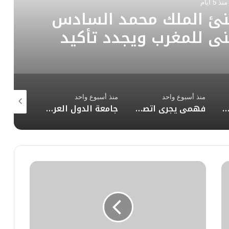
منذ 5 أيام
نئ الملك محمد السادس
ني للمغرب ويجدد تأكيد
عم لمغربية الصحراء
منذ أسبوع واحد
منذ أسبوع واحد
منذ أسبوع 
اعتداءات المتكررة التي استهدفت المملكة العربية السعودية والمملكة الأردنية الهاشمية بالتصعيد الخطير وغير المسؤول من قبل إيران ووكلائها
فهمي يجري اتصالاً هاتفياً مع وزير الخارجية اللبناني
جامعة الدول العربية والأمم المتحدة تواصلان أعمال اللجنة الاجتماعية ضمن الاجتماع السابع عشر للتعاون العام