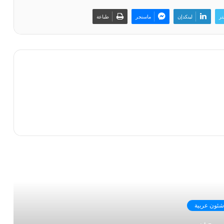
تر
لينكدإن
ماسنجر
طباعة
رأ التالي
شئون عربية