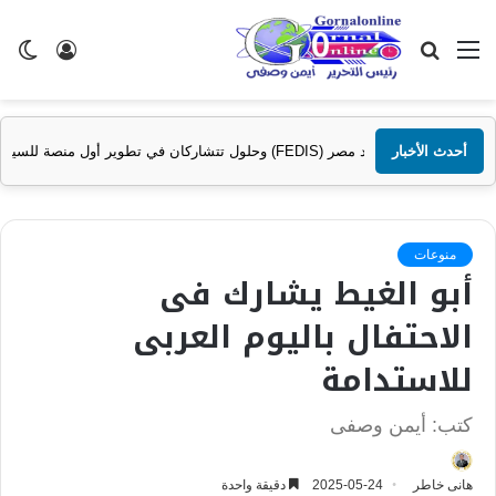
القائمة
بحث
تسجيل
ال
عن
الدخول
الم
طوير أول منصة للسياحة الصحية في مصر والشرق الأوسط وأفريقيا..
أحدث الأخبار
منوعات
أبو الغيط يشارك فى
الاحتفال باليوم العربى
للاستدامة
كتب: أيمن وصفى
هانى خاطر
2025-05-24
دقيقة واحدة