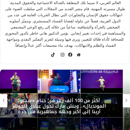
العالم العربي، لا سيما تلك المتعلقة بالعدالة الاجتماعية والحقوق المدنية.
طوال مسيرته المهنية، قام بنشر العديد من المقالات التي سلطت الضوء على
انتهاكات حقوق الإنسان والتجاوزات التي تطال الحريات العامة في عدد من
الدول العربية، فضلاً عن تناوله لقضايا الفساد المستشري. ويتميّز أسلوبه
الصحفي بالجرأة والشفافية، ساعياً من خلاله إلى رفع الوعي المجتمعي
والمساهمة في إحداث تغيير إيجابي. يؤمن الدكتور هاني خاطر بالدور المحوري
للصحافة كأداة فعّالة للتغيير، ويرى فيها وسيلة لتعزيز التفكير النقدي ومواجهة
الفساد والظلم والانتهاكات، بهدف بناء مجتمعات أكثر عدلاً وإنصافاً.
TikTok
موقع
فيسبوك
انستقرام
الويب
منوعات
أكثر من 100 ألف زائر في ختام «عيشوا
المونديال».. وبنش مارك تحول عبادي الجوهر
أرينا إلى أكبر وجهة جماهيرية في جدة