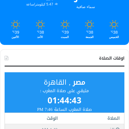
5.47 كيلومتر/ساعة
سماء صافية
39
38
39
38
38
℃
℃
℃
℃
℃
الخميس
الجمعة
السبت
الأحد
الأثنين
اوقات الصلاة