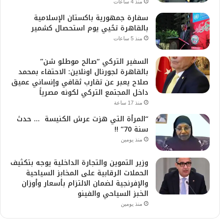
منذ 4 ساعات
سفارة جمهورية باكستان الإسلامية
بالقاهرة تحُيي يوم استحصال كشمير
منذ 5 ساعات
السفير التركي “صالح موطلو شن”
بالقاهرة لجورنال اونلاين: الاحتفاء بمحمد
صلاح يعبر عن تقارب ثقافي وإنساني عميق
داخل المجتمع التركي لكونه مصرياً
منذ 17 ساعة
“المرأة التي هزت عرش الكنيسة … حدث
سنة 70” !!
منذ يومين
وزير التموين والتجارة الداخلية يوجه بتكثيف
الحملات الرقابية على المخابز السياحية
والإفرنجية لضمان الالتزام بأسعار وأوزان
الخبز السياحي والفينو
منذ يومين