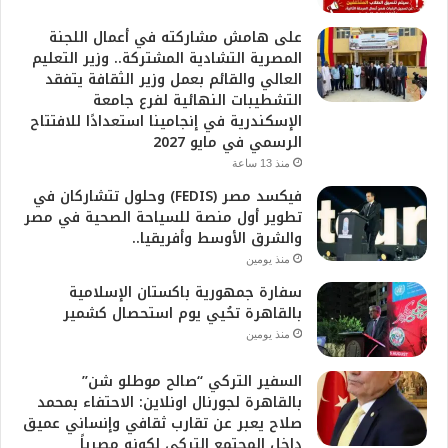
على هامش مشاركته في أعمال اللجنة
المصرية التشادية المشتركة.. وزير التعليم
العالي والقائم بعمل وزير الثقافة يتفقد
التشطيبات النهائية لفرع جامعة
الإسكندرية في إنجامينا استعدادًا للافتتاح
الرسمي في مايو 2027
منذ 13 ساعة
فيكسد مصر (FEDIS) وحلول تتشاركان في
تطوير أول منصة للسياحة الصحية في مصر
والشرق الأوسط وأفريقيا..
منذ يومين
سفارة جمهورية باكستان الإسلامية
بالقاهرة تحُيي يوم استحصال كشمير
منذ يومين
السفير التركي “صالح موطلو شن”
بالقاهرة لجورنال اونلاين: الاحتفاء بمحمد
صلاح يعبر عن تقارب ثقافي وإنساني عميق
داخل المجتمع التركي لكونه مصرياً