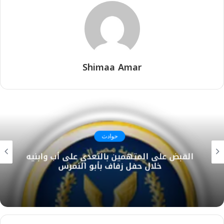
Shimaa Amar
حوادث
القبض على المتهمين بالتعدي على أب وابنيه
خلال حفل زفاف بأبو النمرس