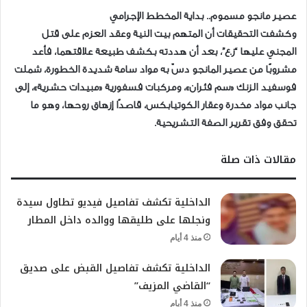
عصير مانجو مسموم.. بداية المخطط الإجرامي
وكشفت التحقيقات أن المتهم بيت النية وعقد العزم على قتل
المجني عليها “ز.ع”، بعد أن هددته بكشف طبيعة علاقتهما، فأعد
مشروبًا من عصير المانجو دسّ به مواد سامة شديدة الخطورة، شملت
فوسفيد الزنك «سم فئران»، ومركبات فسفورية «مبيدات حشرية»، إلى
جانب مواد مخدرة وعقار الكوتيابكس، قاصدًا إزهاق روحها، وهو ما
تحقق وفق تقرير الصفة التشريحية.
مقالات ذات صلة
الداخلية تكشف تفاصيل فيديو تطاول سيدة
ونجلها على طليقها ووالده داخل المطار
منذ 4 أيام
الداخلية تكشف تفاصيل القبض على صديق
“القاضي المزيف”
منذ 4 أيام