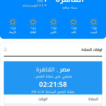
23%
2.3 كيلومتر/ساعة
سماء صافية
43
41
39
38
38
℃
℃
℃
℃
℃
السبت
الأحد
الأثنين
الثلاثاء
الأربعاء
اوقات الصلاة