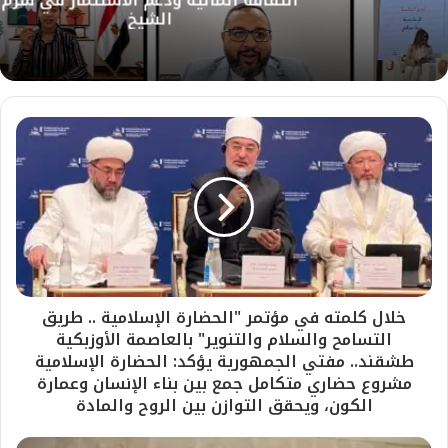
الشيخ
خلال كلمته في مؤتمر "الحضارة الإسلامية .. طريق
التسامح والسلام والتنوير" بالعاصمة الأوزبكية
طشقند.. مفتي الجمهورية يؤكد: الحضارة الإسلامية
مشروع حضاري متكامل جمع بين بناء الإنسان وعمارة
الكون، ويحقق التوازن بين الروح والمادة