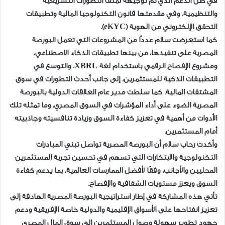
في ظل الدعم الذي تم توجيهه لملف التطورات التشريعية
والتنظيمية، وفي مقدمتها قانون التكنولوجيا المالية وتطبيقات
التحقق الإلكتروني من الهوية (eKYC).
كما استعرضت سلام عددًا من المشروعات التي تعمل البورصة
المصرية على تنفيذها، من بينها تطبيقات الذكاء الاصطناعي،
ومشروع الإفصاح الرقمي باستخدام لغة XBRL، والتوسع في
التطبيقات الذكية للمستثمرين، إلى جانب أحدث التطورات في سوق
المشتقات المالية. كما سلطت مدير عام العلاقات الدولية بالبورصة
المصرية الضوء على أداء المؤشرات في السوق المصري، وما تمثله تلك
الأدوات من أهمية في تعزيز كفاءة السوق وزيادة تنافسيته وجاذبيته
أمام المستثمرين.
وأكدت رحاب سلام أن البورصة المصرية تواصل تبني المبادرات
التكنولوجية والابتكارات التي تسهم في تحسين تجربة المستثمرين
المحليين والأجانب، وفقًا لأفضل الممارسات العالمية، بما يدعم كفاءة
السوق ويعزز مستويات الشفافية والإفصاح.
تأتي هذه المشاركة في إطار استراتيجية البورصة المصرية الهادفة إلى
تعزيز انفتاحها على الأسواق الإقليمية والدولية خاصة الإفريقية ودعم
جهود تطوير سهولة وصول المستثمرين إلى سوق المال المصري