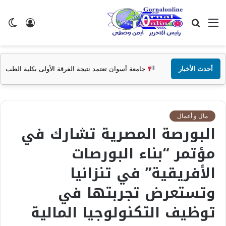
القائمة
بحث
تسجيل
ال
عن
الدخول
الم
أحدث الأخبار
جامعة أسوان تعتمد نتيجة الفرقة الأولى بكلية الطب البشري للعام الجامعي 5/2026
مال و أعمال
البورصة المصرية تشارك في
مؤتمر “بناء البورصات
الأفريقية” في تنزانيا
وتستعرض تجربتها في
توظيف التكنولوجيا المالية