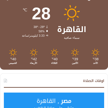
28
℃
القاهرة
38º - 28º
58%
3.33 كيلومتر/ساعة
سماء صافية
40
42
40
39
38
℃
℃
℃
℃
℃
الأحد
الأثنين
الثلاثاء
الأربعاء
الخميس
اوقات الصلاة