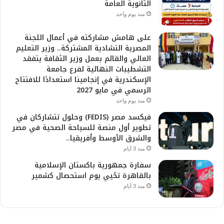
الثانوية العامة
منذ يوم واحد
على هامش مشاركته في أعمال اللجنة
المصرية التشادية المشتركة.. وزير التعليم
العالي والقائم بعمل وزير الثقافة يتفقد
التشطيبات النهائية لفرع جامعة
الإسكندرية في إنجامينا استعدادًا للافتتاح
الرسمي في مايو 2027
منذ يوم واحد
فيكسد مصر (FEDIS) وحلول تتشاركان في
تطوير أول منصة للسياحة الصحية في مصر
والشرق الأوسط وأفريقيا..
منذ 3 أيام
سفارة جمهورية باكستان الإسلامية
بالقاهرة تحُيي يوم استحصال كشمير
منذ 3 أيام