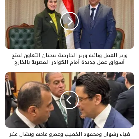
وزير العمل ونائبة وزير الخارجية يبحثان التعاون لفتح
أسواق عمل جديدة أمام الكوادر المصرية بالخارج
ضياء رشوان ومحمود الخطيب وعمرو عاصم ونهال عنبر