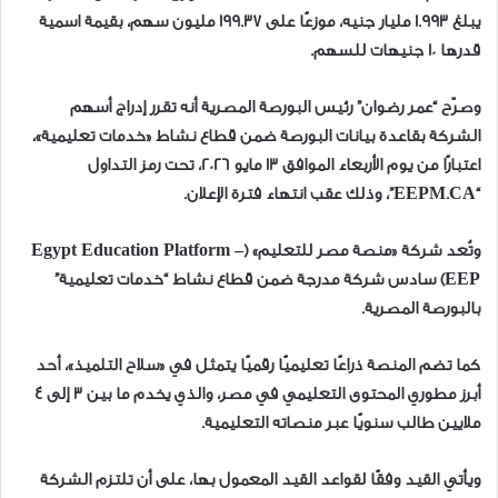
يبلغ 1.993 مليار جنيه، موزعًا على 199.37 مليون سهم، بقيمة اسمية
قدرها 10 جنيهات للسهم.
وصرّح “عمر رضوان” رئيس البورصة المصرية أنه تقرر إدراج أسهم
الشركة بقاعدة بيانات البورصة ضمن قطاع نشاط «خدمات تعليمية»،
اعتبارًا من يوم الأربعاء الموافق 13 مايو 2026، تحت رمز التداول
“EEPM.CA”، وذلك عقب انتهاء فترة الإعلان.
وتُعد شركة «منصة مصر للتعليم» (Egypt Education Platform –
EEP) سادس شركة مدرجة ضمن قطاع نشاط “خدمات تعليمية”
بالبورصة المصرية.
كما تضم المنصة ذراعًا تعليميًا رقميًا يتمثل في «سلاح التلميذ»، أحد
أبرز مطوري المحتوى التعليمي في مصر، والذي يخدم ما بين 3 إلى 4
ملايين طالب سنويًا عبر منصاته التعليمية.
ويأتي القيد وفقًا لقواعد القيد المعمول بها، على أن تلتزم الشركة