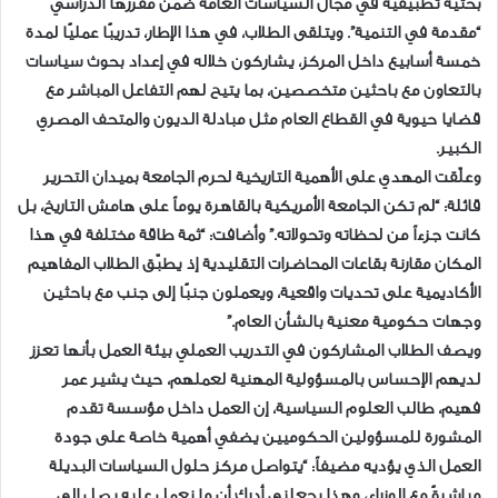
بحثية تطبيقية في مجال السياسات العامة ضمن مقررها الدراسي
“مقدمة في التنمية”. ويتلقى الطلاب، في هذا الإطار، تدريبًا عمليًا لمدة
خمسة أسابيع داخل المركز، يشاركون خلاله في إعداد بحوث سياسات
بالتعاون مع باحثين متخصصين، بما يتيح لهم التفاعل المباشر مع
قضايا حيوية في القطاع العام مثل مبادلة الديون والمتحف المصري
الكبير.
وعلّقت المهدي على الأهمية التاريخية لحرم الجامعة بميدان التحرير
قائلة: “لم تكن الجامعة الأمريكية بالقاهرة يوماً على هامش التاريخ، بل
كانت جزءاً من لحظاته وتحولاته.” وأضافت: “ثمة طاقة مختلفة في هذا
المكان مقارنة بقاعات المحاضرات التقليدية إذ يطبّق الطلاب المفاهيم
الأكاديمية على تحديات واقعية، ويعملون جنبًا إلى جنب مع باحثين
وجهات حكومية معنية بالشأن العام.”
ويصف الطلاب المشاركون في التدريب العملي بيئة العمل بأنها تعزز
لديهم الإحساس بالمسؤولية المهنية لعملهم، حيث يشير عمر
فهيم، طالب العلوم السياسية، إن العمل داخل مؤسسة تقدم
المشورة للمسؤولين الحكوميين يضفي أهمية خاصة على جودة
العمل الذي يؤديه مضيفاً: “يتواصل مركز حلول السياسات البديلة
مباشرةً مع الوزراء، وهذا يجعلني أدرك أن ما نعمل عليه يصل إلى