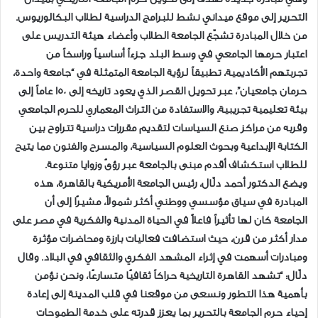
التحرير إلى موقع ميداني نشط للبرامج الدراسية لطلاب البكالوريوس.
من خلال المبادرة تشجّع الجامعة الطلاب وأعضاء هيئة التدريس على
اعتبار حرمها الجامعي في وسط البلد جزءاً أساسياً وراسخاً من
تجربتهم الأكاديمية، تطبيقاً لرؤية الجامعة المتمثلة في “جامعة واحدة،
حرمان جامعيان”، عبر تحويل القصر الذي يعود تاريخه إلى 150 عاماً إلى
بيئة تعليمية تجريبية، والاستفادة من التراث المعماري للحرم الجامعي
وقربه من مراكز صنع السياسات لتقديم مقررات دراسية تتراوح بين
الكتابة الإبداعية وبحوث العلوم السياسية، والمسرح والفنون مما يتيح
للطلاب استكشاف أقدم مبنى بالجامعة عبر رؤىً وزوايا متنوعة.
ويضع الدكتور أحمد دلّال، رئيس الجامعة الأمريكية بالقاهرة، هذه
المبادرة في سياق مؤسسي ووطني أكثر شمولاً، مشيرًا إلى أن
الجامعة كان لها تأثيراً فاعلاً في الحياة المدنية والفكرية في مصر على
مدار أكثر من قرن، حيث استضافت فعاليات بارزة ومحاضرات مؤثرة
ومبادرات أسهمت في إثراء المشهد الفكري والثقافي في البلاد. وقال
دلّال: “تشهد القاهرة التاريخية حراكاً ثقافيًا متسارعًا، ونحن نؤمن
بأهمية هذا التطور ونسعى من موقعنا في قلب المدينة إلى إعادة
إحياء حرم الجامعة بالتحرير بما يعزز قدرته على خدمة الطموحات