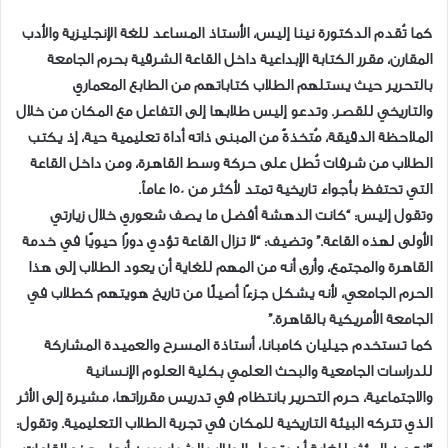
كما تُقدم الدكتورة نينا إليس، الأستاذ المساعد للغة الإنجليزية والأدب
المقارن، مقرر الكتابة الإبداعية داخل القاعة الشرقية بحرم الجامعة
بالتحرير حيث يستلهم الطلاب كتاباتهم من الطابع المعماري
والتاريخي للقصر. وتدعو إليس طلابها إلى التفاعل مع المكان من خلال
الملاحظة الدقيقة، مُتخذةً من المبنى ذاته أداة تعليمية حية، إذ يكتب
الطلاب من شرفات تُطل على حركة وسط القاهرة، ومن داخل القاعة
التي تحتفظ بأجواء تاريخية تمتد لأكثر من 150 عاماً.
وتقول إليس: “كانت الدهشة أفضل ما يصف شعوري خلال زيارتي
الأولى لهذه القاعة.” وتضيف: “لا تزال القاعة تؤدي دورًا حيويًا في خدمة
القاهرة والمجتمع، وأرى أنه من المهم للغاية أن يعود الطلاب إلى هذا
الحرم الجامعي، لأنه يشكل جزءًا أصيلًا من تاريخ هويتهم كطلاب في
الجامعة الأمريكية بالقاهرة.”
كما تستخدم جيليان كامبانا، أستاذة المسرح والعميدة المشاركة
للدراسات الجامعية والبحث العلمي بكلية العلوم الإنسانية
والاجتماعية، حرم التحرير بانتظام في تدريس مقرراتها، مشيرة إلى الأثر
الذي تتركه البيئة التاريخية للمكان في تجربة الطلاب التعليمية. وتقول: