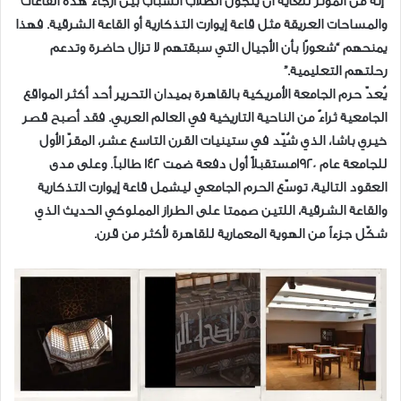
“إنه من المؤثر للغاية أن يتجول الطلاب الشباب بين أرجاء هذه القاعات
والمساحات العريقة مثل قاعة إيوارت التذكارية أو القاعة الشرقية. فهذا
يمنحهم “شعورًا بأن الأجيال التي سبقتهم لا تزال حاضرة وتدعم
رحلتهم التعليمية.”
يُعدّ حرم الجامعة الأمريكية بالقاهرة بميدان التحرير أحد أكثر المواقع
الجامعية ثراءً من الناحية التاريخية في العالم العربي. فقد أصبح قصر
خيري باشا، الذي شُيّد في ستينيات القرن التاسع عشر، المقرّ الأول
للجامعة عام 1920مستقبلاً أول دفعة ضمت 142 طالباً. وعلى مدى
العقود التالية، توسّع الحرم الجامعي ليشمل قاعة إيوارت التذكارية
والقاعة الشرقية، اللتين صممتا على الطراز المملوكي الحديث الذي
شكّل جزءاً من الهوية المعمارية للقاهرة لأكثر من قرن.