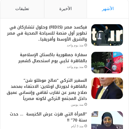
الأشهر
الأخيرة
تعليقات
فيكسد مصر (FEDIS) وحلول تتشاركان في
تطوير أول منصة للسياحة الصحية في مصر
والشرق الأوسط وأفريقيا..
منذ يوم واحد
سفارة جمهورية باكستان الإسلامية
بالقاهرة تحُيي يوم استحصال كشمير
منذ يوم واحد
السفير التركي “صالح موطلو شن”
بالقاهرة لجورنال اونلاين: الاحتفاء بمحمد
صلاح يعبر عن تقارب ثقافي وإنساني عميق
داخل المجتمع التركي لكونه مصرياً
منذ يومين
“المرأة التي هزت عرش الكنيسة … حدث
سنة 70” !!
منذ 3 أيام