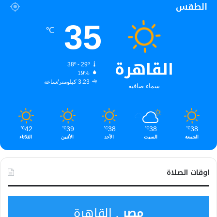
الطقس
35
℃
القاهرة
38º - 29º
19%
3.23 كيلومتر/ساعة
سماء صافية
42
39
38
38
38
℃
℃
℃
℃
℃
الجمعة
السبت
الأحد
الأثنين
الثلاثاء
اوقات الصلاة