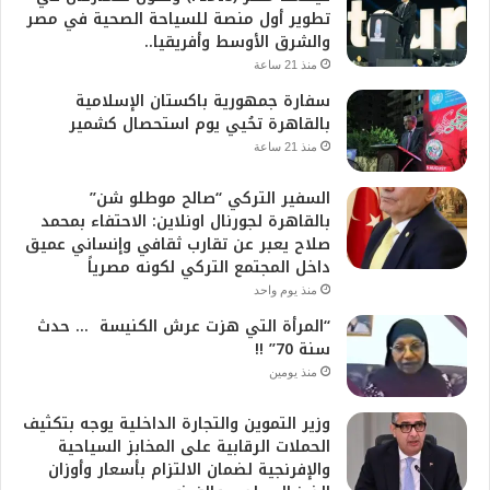
تطوير أول منصة للسياحة الصحية في مصر
والشرق الأوسط وأفريقيا..
منذ 21 ساعة
سفارة جمهورية باكستان الإسلامية
بالقاهرة تحُيي يوم استحصال كشمير
منذ 21 ساعة
السفير التركي “صالح موطلو شن”
بالقاهرة لجورنال اونلاين: الاحتفاء بمحمد
صلاح يعبر عن تقارب ثقافي وإنساني عميق
داخل المجتمع التركي لكونه مصرياً
منذ يوم واحد
“المرأة التي هزت عرش الكنيسة … حدث
سنة 70” !!
منذ يومين
وزير التموين والتجارة الداخلية يوجه بتكثيف
الحملات الرقابية على المخابز السياحية
والإفرنجية لضمان الالتزام بأسعار وأوزان