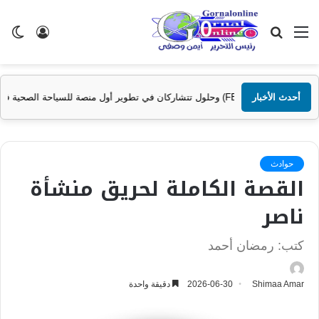
القائمة
بحث
تسجيل
ال
عن
الدخول
الم
أحدث الأخبار
حوادث
القصة الكاملة لحريق منشأة
ناصر
كتب: رمضان أحمد
Shimaa Amar
2026-06-30
دقيقة واحدة