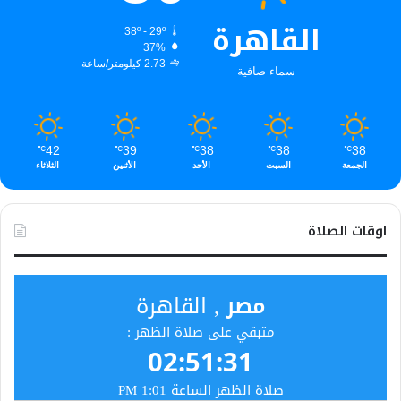
القاهرة
38º - 29º
37%
2.73 كيلومتر/ساعة
سماء صافية
42
39
38
38
38
℃
℃
℃
℃
℃
الجمعة
السبت
الأحد
الأثنين
الثلاثاء
اوقات الصلاة