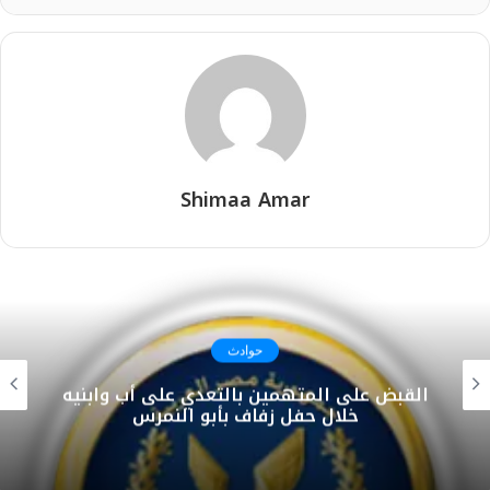
Shimaa Amar
حوادث
القبض على المتهمين بالتعدي على أب وابنيه
خلال حفل زفاف بأبو النمرس