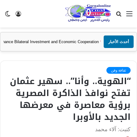
القائمة
بحث
تسجيل
ال
عن
الدخول
الم
أحدث الأخبار
tan and GAFI Discuss Ways to Enhance Bilateral Investment and Economic 
ثقافة وفن
“الهوية.. وأنا”.. سهير عثمان
تفتح نوافذ الذاكرة المصرية
برؤية معاصرة في معرضها
الجديد بالأوبرا
كتبت: آلاء محمد