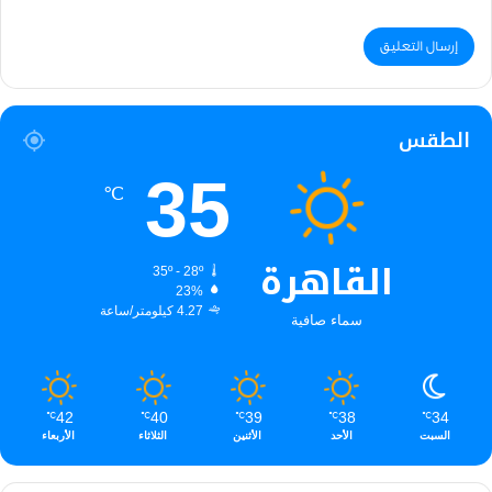
الطقس
35
℃
القاهرة
35º - 28º
23%
4.27 كيلومتر/ساعة
سماء صافية
42
40
39
38
34
℃
℃
℃
℃
℃
السبت
الأحد
الأثنين
الثلاثاء
الأربعاء