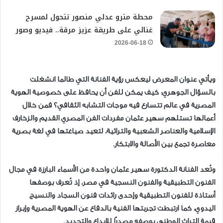
محطة مترو عدلي منصور تتحول لمسرح
غنائي على طريقة عزيز مرقة.. فيديو وصور
2026-06-18
ويأتي عنوان المعرض ليعكس رؤية الفنانة التي طالما انشغلت
بالسؤال الجوهري: كيف يمكن للفن أن يحافظ على خصوصية الهوية
المصرية في عالم تتسارع فيه موجات التشابه الثقافي؟ فمن خلال
أعمالها تستلهم سهير عثمان مفردات الفن المصري القديم والزخارف
الإسلامية والعناصر الشعبية والتراثية، لتعيد صياغتها في لغة بصرية
معاصرة تجمع بين الأصالة والابتكار.
وتُعد الفنانة الدكتورة سهير عثمان واحدة من الأسماء البارزة في مجال
الفنون التطبيقية والفنون النسجية في مصر، إذ تُعرف بوصفها
أستاذة للفنون التطبيقية وإحدى رائدات فنون السجاد والنسيج
اليدوي، كما ارتبطت تجربتها الفنية بالدفاع عن الهوية المصرية وإبراز
قيمة التراث الوطني بوصفه مصدرًا للإبداع والتجديد.