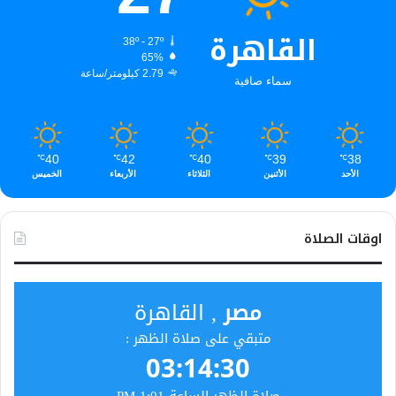
القاهرة
38º - 27º
65%
2.79 كيلومتر/ساعة
سماء صافية
40
42
40
39
38
℃
℃
℃
℃
℃
الأحد
الأثنين
الثلاثاء
الأربعاء
الخميس
اوقات الصلاة