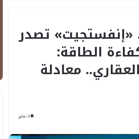
. «إنفستجيت» تصدر
فاءة الطاقة:
لعقاري.. معادلة
3 دقائق