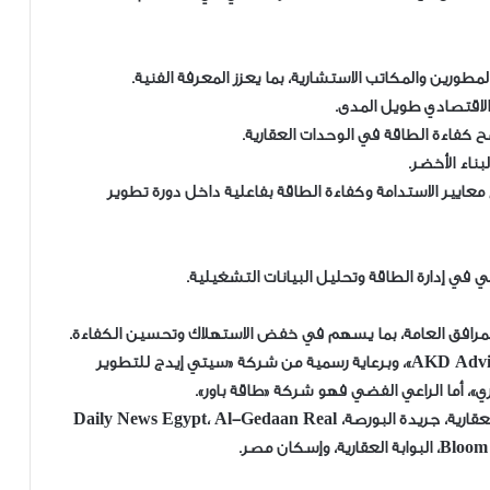
طورين والمكاتب الاستشارية، بما يعزز المعرفة الفنية.
 الاقتصادي طويل المدى.
كفاءة الطاقة في الوحدات العقارية.
ناء الأخضر.
 معايير الاستدامة وكفاءة الطاقة بفاعلية داخل دورة تطوير
 في إدارة الطاقة وتحليل البيانات التشغيلية.
المرافق العامة، بما يسهم في خفض الاستهلاك وتحسين الكفاءة.
جاءت هذه المائدة المستديرة بالتعاون مع شركة «AKD Advisory»، وبرعاية رسمية من شركة «سيتي إيدج للتطوير
»، أما الراعي الفضي فهو شركة «طاقة باور».
وشارك في التغطية كشركاء إعلاميين كل من: جريدة العقارية، جريدة البورصة، Daily News Egypt، Al-Gedaan Real