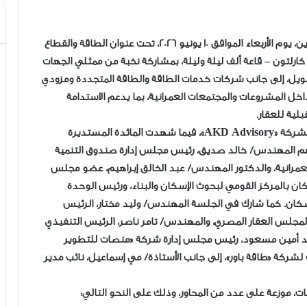
أطلقت «إنفستجيت» مائدتها المستديرة الثامنة والعشرين، يوم الأربعاء الموافق 10 يونيو 2026، تحت عنوان الطاقة والقطاع
ز كارلتون – قاعة ألف ليلة وليلة، بمشاركة نخبة من ممثلي الجهات
ويل، إلى جانب شركات خدمات الطاقة والطاقة المتجددة ومزودي
اخل المشروعات والمجتمعات العمرانية، بما يدعم الاستدامة
بلية للعقار.
وأدار الجلسة عمرو القاضي، المؤسس والعضو المنتدب لشركة «AKD Advisory»، فيما شهدت المائدة المستديرة
نهم المهندس/ خالد صديق، رئيس مجلس إدارة صندوق التنمية
لعمرانية، والدكتور المهندس/ عبد الخالق إبراهيم، عضو مجلس
كان بالمركز القومي لبحوث الإسكان والبناء، ورئيس الوحدة
الإسكان. كما شارك في الجلسة المهندس/ وليد مختار، الرئيس
م لمجلس العقار المصري، والمهندس/ تامر ناصر، الرئيس التنفيذي
مد أمين مسعود، رئيس مجلس إدارة شركة «منصات للتطوير
لشركة «طاقة باور»، إلى جانب الأستاذة/ مي إسماعيل، نائب مدير
ت، موزعة على عدد من المحاور، وذلك على النحو التالي: