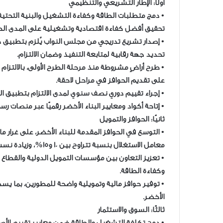
أولًا: الإطار التشريعي والتنظيمي
• دمج متطلبات الطاقة وكفاءة التشغيل والبنية التحتية
تحقيق أفضل كفاءة اقتصادية وتشغيلية على المدى الط
• إصدار تشريع تدريجي من مجلس النواب يُلزم بتطبيق كو
تحديد جهة رقابية لمتابعة التنفيذ وضمان الالتزام.
• طرح أراضٍ مشروطة منذ مرحلة الطرح الأولى، بالالتزام ا
على تقديم الحوافز في مراحل لاحقة.
• إجراء تقييم دوري نصف سنوي لمدى الالتزام بتطبيق الحو
• إتاحة أكواد ومعايير البناء الأخضر رقميًا عبر منصات 
ثانيًا: الحوافز والتمويل
• التوسع في الحوافز المقدمة للبناء الأخضر، على غرار م
معامل الاستغلال بنسبة تتراوح بين 10 و15%، وزيادة نسب الخدمات، وتقديم تيسيرات في السداد والتمويل.
• تعزيز التعاون بين مؤسسات التمويل الدولية والقطاع 
وكفاءة الطاقة.
الأخضر.
ثالثًا: السوق والاستثمار
• دمج تكلفة التشغيل والطاقة ضمن معايير تقييم الأصول 