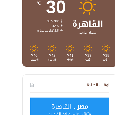
30
℃
القاهرة
38º - 30º
42%
2.8 كيلومتر/ساعة
سماء صافية
40
42
41
39
38
℃
℃
℃
℃
℃
الأحد
الأثنين
الثلاثاء
الأربعاء
الخميس
اوقات الصلاة