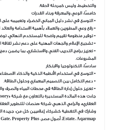
والتخطيط، وليس كمرحلة لاحقة.
خامسًا: الوعي والمعرفة وبناء القدرات
• التوسع في نشر دليل المباني الخضراء وتعميمه على الم
• رفع وعي المطورين والعملاء بأهمية الاستدامة والعائد
• توفير منظومة تقييم واضحة للمستخدم النهائي، توضح 
• تشجيع الإعلام والجهات المهنية على دعم نشر ثقافة الب
• تعزيز برامج التدريب الفني والاستشاري، بما يضمن دمج
المشروعات.
سادسًا: التكنولوجيا والابتكار
• التوسع في استخدام الأنظمة الذكية والذكاء الاصطناعي
• دعم التكامل بين التصميم المعماري وحلول الطاقة.
• تعزيز حلول إدارة الطاقة في محطات المياه والصرف و
العقاري»، والراعي الذهبي شركة «منصات للتطوير العقاري
Estate، Aqarmap، أصول مصر، Bloom Gate، Property Plus، البوابة العقارية، وإسكان مصر.