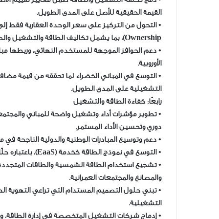
القيمة الحقيقية للأصل على المدى الطويل.
Ownership)، بما يشمل تكاليف الطاقة والتشغيل والصيانة على مدار عمر الأصل العقاري.
• دعم الحوافز الموجهة للمستخدم النهائي، وربطها مبا
الأوروبية.
• التوسع في المباني الخضراء لما تحققه من قيمة مضافة
التشغيلية على المدى الطويل.
رابعًا: كفاءة الطاقة والتشغيل
• تطوير مؤشرات أداء وتشغيل واضحة للمباني والمجتمعا
دوري وتحسين الأداء المستمر.
• دعم وتوسيع المبادرات الوطنية والدولية الناجحة في م
• التوسع في نموذج الطاقة كخدمة (EaaS)، باعتباره حلًا مرنًا لتقليل الأعباء الاستثمارية والتشغيلية.
• تشجيع استخدام الطاقة الشمسية والطاقات المتجددة
والمصانع والمجتمعات العمرانية.
• تبني حلول التصميم المستدام التي تراعي التهوية ال
التشغيلية.
• إدماج شركات التشغيل المتخصصة في إدارة الطاقة، 