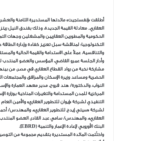
العقاري.. معادلة القيمة الجديدة، وذلك بفندق النيل ريت
الحكومية والمطورين العقاريين والمشغلين وجهات التم
التكنولوجيا؛ لمناقشة سبل تعزيز كفاءة وإدارة الطاقة د
والتنافسية، عملاً على الاستدامة والقيمة الحالية والمستق
مشاركة نخبة من رواد القطاع العقاري في مصر، من بي
الحضرية ومساعد وزيرة الإسكان والمرافق والمجتمعات ا
النواب، والدكتورة/ هند فروح، مدير معهد العمارة والإس
المركزية للمدن المستدامة والتغيرات المناخية بوزارة 
التنفيذي لشركة «إيوان للتطوير العقاري» والأمين العا
لشركة «سيتي إيدج للتطوير العقاري»، والمهندس/ أح
العقاري»، والمهندس/ سامي عبد القادر، العضو المنتدب 
البنك الأوروبي لإعادة الإعمار والتنمية (EBRD).
واختُتمت المائدة المستديرة بتقديم مجموعة من التوصيا