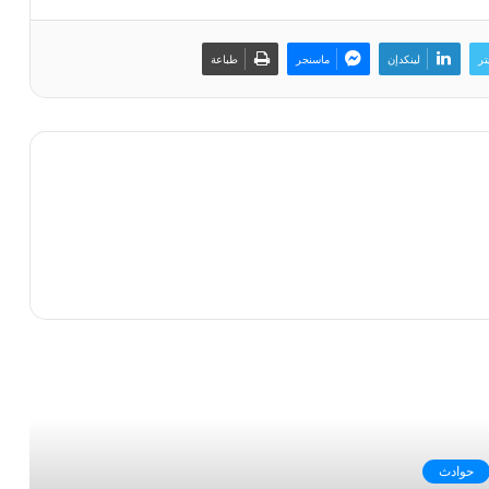
تر
لينكدإن
ماسنجر
طباعة
رأ التالي
حوادث