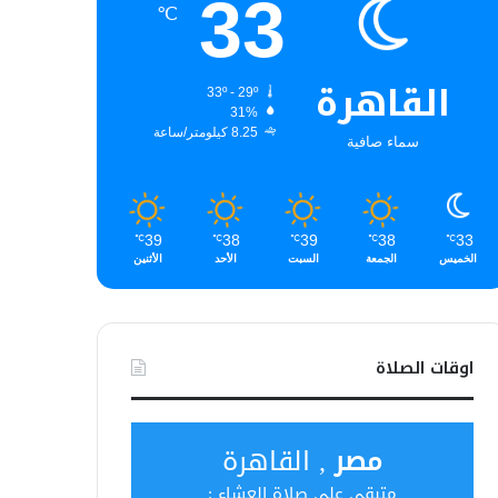
33
℃
القاهرة
33º - 29º
31%
8.25 كيلومتر/ساعة
سماء صافية
39
38
39
38
33
℃
℃
℃
℃
℃
الخميس
الجمعة
السبت
الأحد
الأثنين
اوقات الصلاة