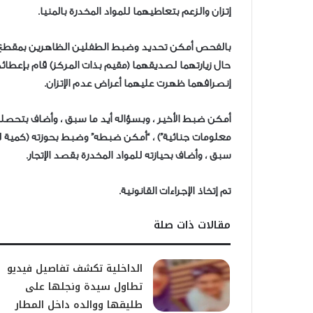
إتزان والزعم بتعاطيهما للمواد المخدرة بالمنيا.
بالفحص أمكن تحديد وضبط الطفلين الظاهرين بمقطع الف
حال زيارتهما لصديقهما (مقيم بذات المركز) قام بإعطا
إنصرافهما ظهرت عليهما أعراض عدم الإتزان.
أمكن ضبط الأخير ، وبسؤاله أيد ما سبق ، وأضاف بتحصله
معلومات جنائية”) ، “أمكن ضبطه” وضبط بحوزته (كمية لم
سبق ، وأضاف بحيازته للمواد المخدرة بقصد الإتجار.
تم إتخاذ الإجراءات القانونية.
مقالات ذات صلة
الداخلية تكشف تفاصيل فيديو
تطاول سيدة ونجلها على
طليقها ووالده داخل المطار