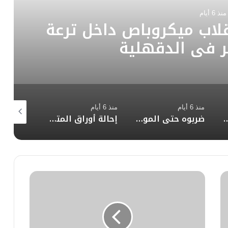
منذ 6 أيام
مين بالتعدي على أب وابنيه
ل زفاف بأبو النمرس
منذ 6 أيام
منذ أسبوع واحد
منذ أسبو
ضربوه حتى الموت .. سقوط عصابة “مصحة الإدمان” غير المرخصة بتهمة تعذيب نزيل بالمقطم
إحالة أوراق المتهم بقتل صديقه بسبب خلافات سابقة في المنير إلى مفتي الجمهورية
فيديو يكشف قائد سيارة سمح لأشخاص بالجلوس أعلى مركبته أثناء السير بالمقطم