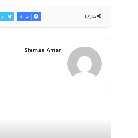
شاركها
فيسبوك
توي
Shimaa Amar
أق