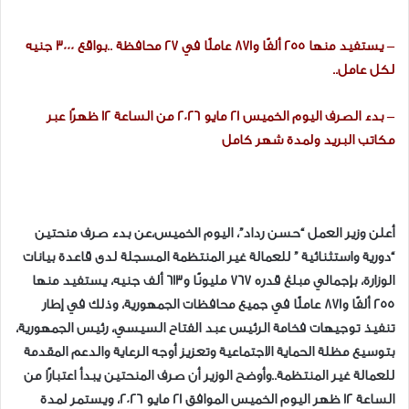
– يستفيد منها 255 ألفًا و871 عاملًا في 27 محافظة ..بواقع 3000 جنيه
لكل عامل..
– بدء الصرف اليوم الخميس 21 مايو 2026 من الساعة 12 ظهرًا عبر
مكاتب البريد ولمدة شهر كامل
أعلن وزير العمل “حسن رداد”، اليوم الخميس،عن بدء صرف منحتين
“دورية واستثنائية ” للعمالة غير المنتظمة المسجلة لدى قاعدة بيانات
الوزارة، بإجمالي مبلغ قدره 767 مليونًا و613 ألف جنيه، يستفيد منها
255 ألفًا و871 عاملًا في جميع محافظات الجمهورية، وذلك في إطار
تنفيذ توجيهات فخامة الرئيس عبد الفتاح السيسي، رئيس الجمهورية،
بتوسيع مظلة الحماية الاجتماعية وتعزيز أوجه الرعاية والدعم المقدمة
للعمالة غير المنتظمة..وأوضح الوزير أن صرف المنحتين يبدأ اعتبارًا من
الساعة 12 ظهر اليوم الخميس الموافق 21 مايو 2026، ويستمر لمدة