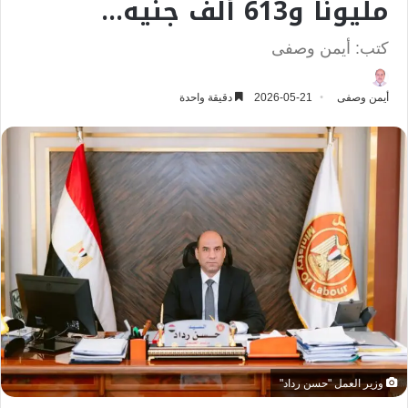
مليونًا و613 ألف جنيه…
كتب: أيمن وصفى
أيمن وصفى
2026-05-21
دقيقة واحدة
وزير العمل "حسن رداد"