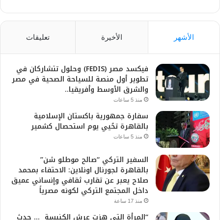
الأشهر
الأخيرة
تعليقات
فيكسد مصر (FEDIS) وحلول تتشاركان في
تطوير أول منصة للسياحة الصحية في مصر
والشرق الأوسط وأفريقيا..
منذ 5 ساعات
سفارة جمهورية باكستان الإسلامية
بالقاهرة تحُيي يوم استحصال كشمير
منذ 5 ساعات
السفير التركي “صالح موطلو شن”
بالقاهرة لجورنال اونلاين: الاحتفاء بمحمد
صلاح يعبر عن تقارب ثقافي وإنساني عميق
داخل المجتمع التركي لكونه مصرياً
منذ 17 ساعة
“المرأة التي هزت عرش الكنيسة … حدث