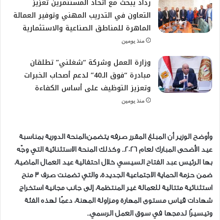
رداد يبحث مع اتحاد المستثمرين تعزيز
التعاون في التدريب المهني وتوفير العمالة
الماهرة للمناطق الصناعية والاستثمارية
منذ يومين
وزارة العمل وشركة “شغلني” تطلقان
مبادرة “فوق الـ40” لدعم أصحاب الخبرات
وتعزيز التوظيف على أساس الكفاءة
منذ يومين
وأوضح الوزير أن المبلغ المقرر صرفه يتضمن:المنحة الدورية بمناسبة
عيد الأضحى المبارك لعام 2026.. وكذلك المنحة الاستثنائية التي وجّه
بها الرئيس عبد الفتاح السيسي خلال احتفالية عيد العمال الماضية،
ضمن حزمة الحماية الاجتماعية الجديدة، والتي تضمنت صرف 3 منح
استثنائية متتالية للعمالة غير المنتظمة، إلى جانب مجانية استخراج
شهادات قياس مستوى المهارة ومزاولة المهنة، دعمًا لهذه الفئة
وتيسيرًا لدمجها في سوق العمل الرسمي..