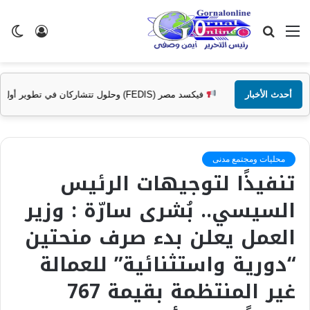
القائمة
بحث
تسجيل
ال
عن
الدخول
الم
أحدث الأخبار
فيكسد مصر (FEDIS) وحلول تتشاركان في تطوير أول منصة للسياحة الصحية في مصر والشرق الأوسط وأفريقيا..
محليات ومجتمع مدنى
تنفيذًا لتوجيهات الرئيس
السيسي.. بُشرى سارّة : وزير
العمل يعلن بدء صرف منحتين
“دورية واستثنائية” للعمالة
غير المنتظمة بقيمة 767