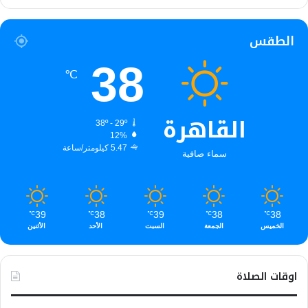
الطقس
38
℃
القاهرة
38º - 29º
12%
5.47 كيلومتر/ساعة
سماء صافية
39
38
39
38
38
℃
℃
℃
℃
℃
الخميس
الجمعة
السبت
الأحد
الأثنين
اوقات الصلاة