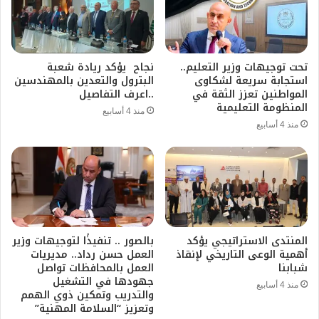
تحت توجيهات وزير التعليم..
نجاح يؤكد ريادة شعبة
استجابة سريعة لشكاوى
البترول والتعدين بالمهندسين
المواطنين تعزز الثقة في
..اعرف التفاصيل
المنظومة التعليمية
منذ 4 أسابيع
منذ 4 أسابيع
المنتدى الاستراتيجي يؤكد
بالصور .. تنفيذًا لتوجيهات وزير
أهمية الوعى التاريخي لإنقاذ
العمل حسن رداد.. مديريات
شبابنا
العمل بالمحافظات تواصل
جهودها في التشغيل
منذ 4 أسابيع
والتدريب وتمكين ذوي الهمم
وتعزيز “السلامة المهنية”