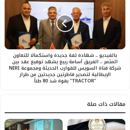
بالفيديو .. شهادة ثقة جديدة واستكمالا للتعاون
المثمر .. الفريق أسامة ربيع يشهد توقيع عقد بين
شركة قناة السويس للقوارب الحديثة ومجموعة NERI
الإيطالية لتصدير قاطرتين جديدتين من طراز
"TRACTOR" بقوة شد 80 طناً
مقالات ذات صلة