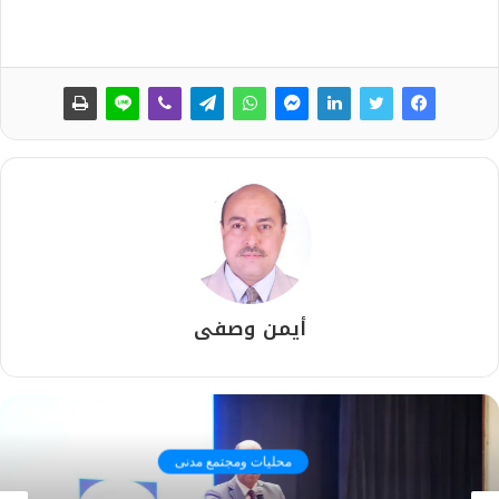
أيمن وصفى
محليات ومجتمع مدنى