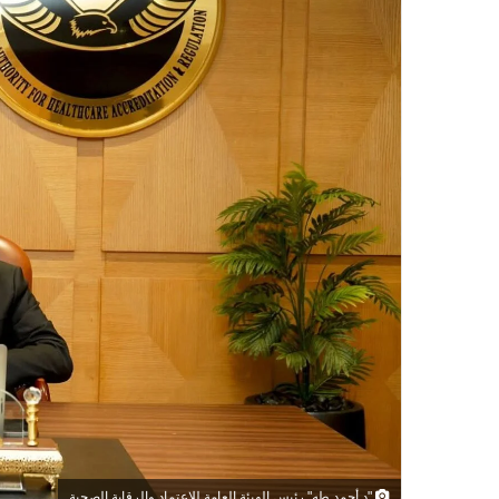
"د.أحمد طه" رئيس الهيئة العامة للاعتماد والرقابة الصحية