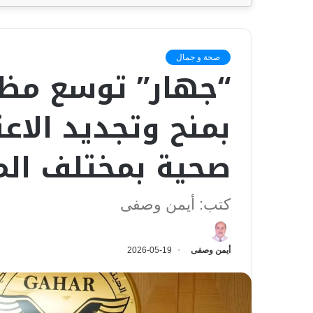
صحة و جمال
“جهار” توسع مظل
صحية بمختلف ال
كتب: أيمن وصفى
أيمن وصفى
2026-05-19