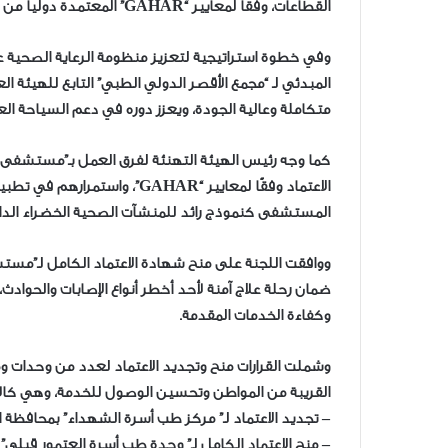
القطاعات، وفقًا لمعايير “GAHAR” المعتمدة دوليا من الجمعية الدولية لجودة الرعاية الصحية “ISQua”.
وفي خطوة استراتيجية لتعزيز منظومة الرعاية الصحية عا
المبدئي لـ “مجمع الأقصر الدولي الطبي” التابع للهيئة ا
متكاملة وعالية الجودة، ويعزز دوره في دعم السياحة العل
كما وجه رئيس الهيئة التهنئة لفرق العمل بـ”مستشفى ش
الاعتماد وفقًا لمعايير “GAHAR”
المستشفى كنموذج رائد للمنشآت الصحية الخضراء الداعم
ووافقت اللجنة على منح شهادة الاعتماد الكامل لـ”مس
ضمان رحلة علاج آمنة لأحد أخطر أنواع الإصابات والحوا
وكفاءة الخدمات المقدمة.
وشملت القرارات منح وتجديد الاعتماد لعدد من وحدات ومرا
القريبة من المواطن وتحسين الوصول للخدمة، وهي كالأ
– تجديد الاعتماد لـ” مركز طب أسرة الشهداء” بمحافظة ا
– منح الاعتماد الكامل لـ” وحدة طب أسرة العتمور قبلي”