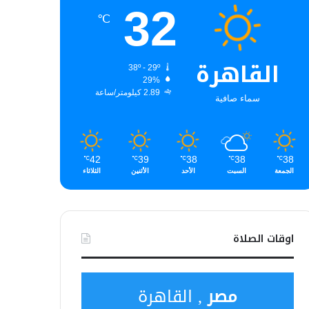
32
℃
القاهرة
38º - 29º
29%
2.89 كيلومتر/ساعة
سماء صافية
42
39
38
38
38
℃
℃
℃
℃
℃
الجمعة
السبت
الأحد
الأثنين
الثلاثاء
اوقات الصلاة