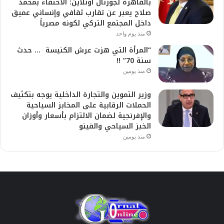
بالقاهرة لجورنال اونلاين: الاحتفاء بمحمد
صلاح يعبر عن تقارب ثقافي وإنساني عميق
داخل المجتمع التركي لكونه مصرياً
منذ يوم واحد
“المرأة التي هزت عرش الكنيسة … حدث
سنة 70” !!
منذ يومين
وزير التموين والتجارة الداخلية يوجه بتكثيف
الحملات الرقابية على المخابز السياحية
والإفرنجية لضمان الالتزام بأسعار وأوزان
الخبز السياحي والفينو
منذ يومين