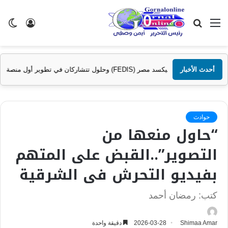
القائمة
بحث
تسجيل
ال
عن
الدخول
الم
ن في تطوير أول منصة للسياحة الصحية في مصر والشرق الأوسط وأفريقيا..
أحدث الأخبار
حوادث
“حاول منعها من
التصوير”..القبض على المتهم
بفيديو التحرش فى الشرقية
كتب: رمضان أحمد
Shimaa Amar
2026-03-28
دقيقة واحدة