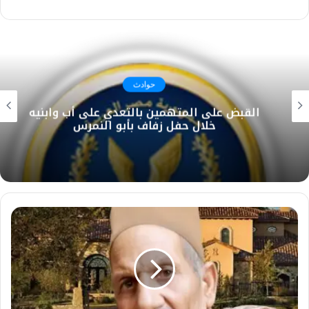
حوادث
القبض على المتهمين بالتعدي على أب وابنيه
خلال حفل زفاف بأبو النمرس