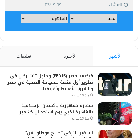
الأشهر
الأخيرة
تعليقات
فيكسد مصر (FEDIS) وحلول تتشاركان في
تطوير أول منصة للسياحة الصحية في مصر
والشرق الأوسط وأفريقيا..
منذ 13 ساعة
سفارة جمهورية باكستان الإسلامية
بالقاهرة تحُيي يوم استحصال كشمير
منذ 13 ساعة
السفير التركي “صالح موطلو شن”