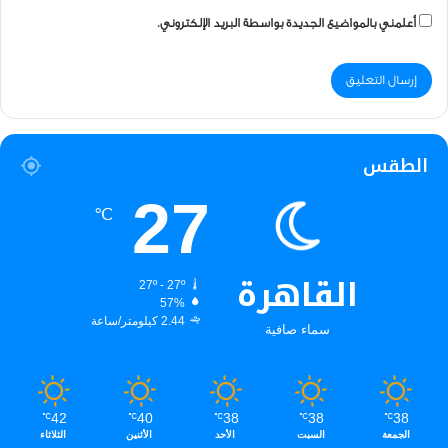
أعلمني بالمواضيع الجديدة بواسطة البريد الإلكتروني.
الطقس
27
℃
القاهرة
27º - 27º
57%
2.44 كيلومتر/ساعة
سماء صافية
42
40
38
38
38
℃
℃
℃
℃
℃
الجمعة
السبت
الأحد
الأثنين
الثلاثاء