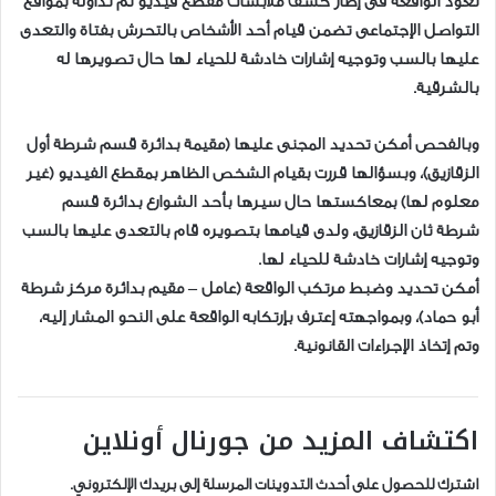
تعود الواقعة فى إطار كشف ملابسات مقطع فيديو تم تداوله بمواقع
التواصل الإجتماعى تضمن قيام أحد الأشخاص بالتحرش بفتاة والتعدى
عليها بالسب وتوجيه إشارات خادشة للحياء لها حال تصويرها له
بالشرقية.
وبالفحص أمكن تحديد المجنى عليها (مقيمة بدائرة قسم شرطة أول
الزقازيق)، وبسؤالها قررت بقيام الشخص الظاهر بمقطع الفيديو (غير
معلوم لها) بمعاكستها حال سيرها بأحد الشوارع بدائرة قسم
شرطة ثان الزقازيق، ولدى قيامها بتصويره قام بالتعدى عليها بالسب
وتوجيه إشارات خادشة للحياء لها.
أمكن تحديد وضبط مرتكب الواقعة (عامل – مقيم بدائرة مركز شرطة
أبو حماد)، وبمواجهته إعترف بإرتكابه الواقعة على النحو المشار إليه،
وتم إتخاذ الإجراءات القانونية.
اكتشاف المزيد من جورنال أونلاين
اشترك للحصول على أحدث التدوينات المرسلة إلى بريدك الإلكتروني.