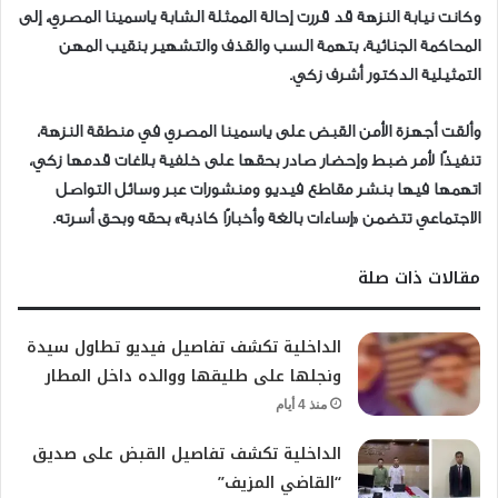
وكانت نيابة النزهة قد قررت إحالة الممثلة الشابة ياسمينا المصري، إلى
المحاكمة الجنائية، بتهمة السب والقذف والتشهير بنقيب المهن
التمثيلية الدكتور أشرف زكي.
وألقت أجهزة الأمن القبض على ياسمينا المصري في منطقة النزهة،
تنفيذًا لأمر ضبط وإحضار صادر بحقها على خلفية بلاغات قدمها زكي،
اتهمها فيها بنشر مقاطع فيديو ومنشورات عبر وسائل التواصل
الاجتماعي تتضمن «إساءات بالغة وأخبارًا كاذبة» بحقه وبحق أسرته.
مقالات ذات صلة
الداخلية تكشف تفاصيل فيديو تطاول سيدة
ونجلها على طليقها ووالده داخل المطار
منذ 4 أيام
الداخلية تكشف تفاصيل القبض على صديق
“القاضي المزيف”