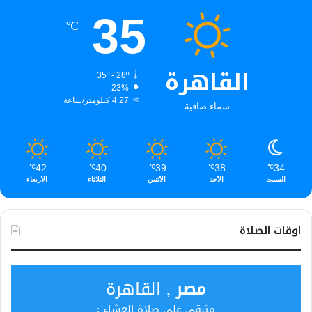
35
℃
القاهرة
35º - 28º
23%
4.27 كيلومتر/ساعة
سماء صافية
42
40
39
38
34
℃
℃
℃
℃
℃
السبت
الأحد
الأثنين
الثلاثاء
الأربعاء
اوقات الصلاة