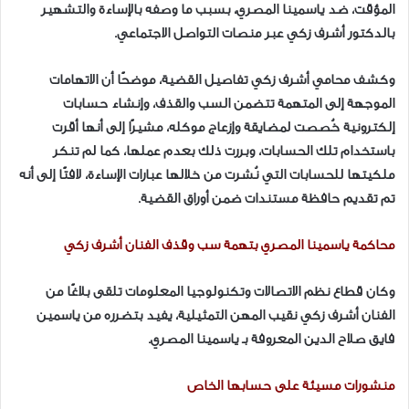
المؤقت، ضد ياسمينا المصري، بسبب ما وصفه بالإساءة والتشهير
بالدكتور أشرف زكي عبر منصات التواصل الاجتماعي.
وكشف محامي أشرف زكي تفاصيل القضية، موضحًا أن الاتهامات
الموجهة إلى المتهمة تتضمن السب والقذف، وإنشاء حسابات
إلكترونية خُصصت لمضايقة وإزعاج موكله، مشيرًا إلى أنها أقرت
باستخدام تلك الحسابات، وبررت ذلك بعدم عملها، كما لم تنكر
ملكيتها للحسابات التي نُشرت من خلالها عبارات الإساءة، لافتًا إلى أنه
تم تقديم حافظة مستندات ضمن أوراق القضية.
محاكمة ياسمينا المصري بتهمة سب وقذف الفنان أشرف زكي
وكان قطاع نظم الاتصالات وتكنولوجيا المعلومات تلقى بلاغًا من
الفنان أشرف زكي نقيب المهن التمثيلية، يفيد بتضرره من ياسمين
فايق صلاح الدين المعروفة بـ ياسمينا المصري.
منشورات مسيئة على حسابها الخاص