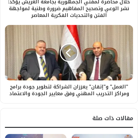
خلال محاضرة لمفتي الجمهورية بجامعة العريش يؤكد:
نشر الوعي وتصحيح المفاهيم ضرورة وطنية لمواجهة
الفتن والتحديات الفكرية المعاصر
"العمل" و"إتقان" يعززان الشراكة لتطوير جودة برامج
ومراكز التدريب المهني وفق معايير الجودة والاعتماد
مقالات ذات صلة