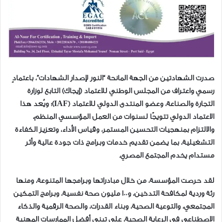
صدرت الشهادتين من الجهة المانحة “النور لإصدار الشهادات”، باعتمادٍ
رسمي واعتراف من المجلس الوطني للاعتماد (إيجاك) التابع لوزارة
التجارة والصناعة، وعضو المنتدى الدولي للاعتماد (IAF)؛ ويُعد هذا
الاعتماد الدولي تتويجًا لسنوات من العمل المؤسسي المنظم،
والالتزام بمنهجيات التحسين المستمر، وقياس الأداء، وتعزيز الكفاءة
التشغيلية، بما يضمن تقديم خدمات وبرامج ذات جودة عالية وأثر
مستدام يخدم المجتمع المصري.
لقد حرصت المؤسسة، من خلال مبادراتها وبرامجها المتنوعة، ومنها
رئة وردية لمكافحة التدخين، و100 مليون صحة نفسية، وبرامج التمكين
المجتمعي، والتوعية الصحية، وبناء القدرات، والصحة الرقمية والذكاء
الاصطناعي في الرعاية الصحية، على تبني أفضل الممارسات المهنية