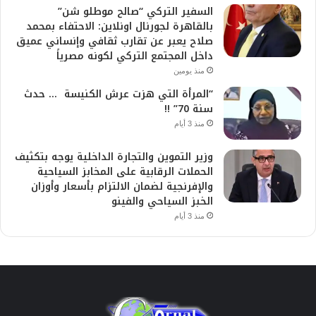
السفير التركي “صالح موطلو شن”
بالقاهرة لجورنال اونلاين: الاحتفاء بمحمد
صلاح يعبر عن تقارب ثقافي وإنساني عميق
داخل المجتمع التركي لكونه مصرياً
منذ يومين
“المرأة التي هزت عرش الكنيسة … حدث
سنة 70” !!
منذ 3 أيام
وزير التموين والتجارة الداخلية يوجه بتكثيف
الحملات الرقابية على المخابز السياحية
والإفرنجية لضمان الالتزام بأسعار وأوزان
الخبز السياحي والفينو
منذ 3 أيام