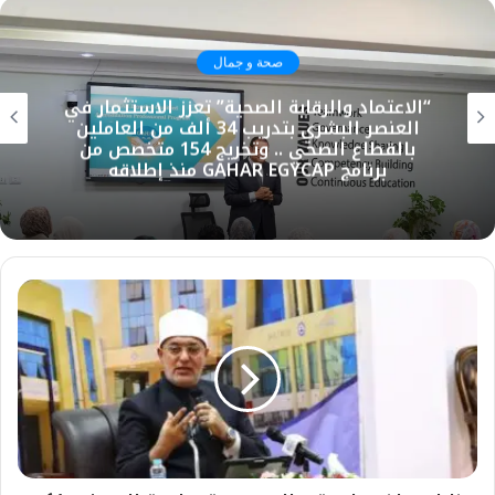
صحة و جمال
“الاعتماد والرقابة الصحية” تعزز الاستثمار في
العنصر البشري بتدريب 34 ألف من العاملين
بالقطاع الصحي .. وتخريج 154 متخصص من
برنامج GAHAR EGYCAP منذ إطلاقه