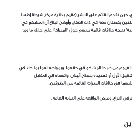
بدأت بتاريخ 19 من الشهر الجاري، حين تقدم القائم على النشر (مقيم بدائرة مركز شرطة إطسا
للذين يقطنان معه في ذات العقار. وأوضح البلاغ أن المشكو في
” نتيجة خلافات قائمة بينهم حول “الميراث”، على خلاف ما ورد
أمن الفيوم من ضبط المشكو في حقهما. وبمواجهتهما بما جاء في
 شقيق الأول أو تهديده بسلاح أبيض، واتهماه في المقابل
هما في خلافات الميراث القائمة بين الطرفين.
 طرفي النزاع، وعرض الواقعة على النيابة العامة .
ين