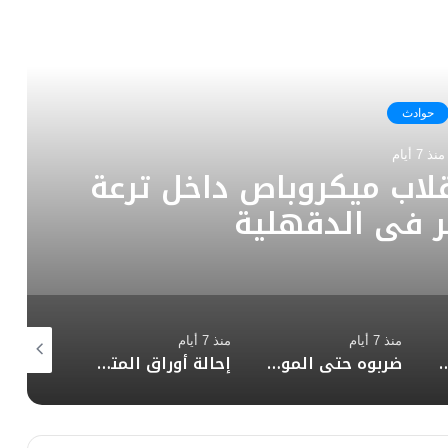
رأ التالي
حوادث
منذ 7 أيام
إثر انقلاب ميكروباص داخل ترعة
ر فى الدقهلية
منذ 7 أيام
منذ 7 أيام
منذ أسبوع 
دي على أب وابنيه خلال حفل زفاف بأبو النمرس
ضربوه حتى الموت .. سقوط عصابة “مصحة الإدمان” غير المرخصة بتهمة تعذيب نزيل بالمقطم
إحالة أوراق المتهم بقتل صديقه بسبب خلافات سابقة في المنير إلى مفتي الجمهورية