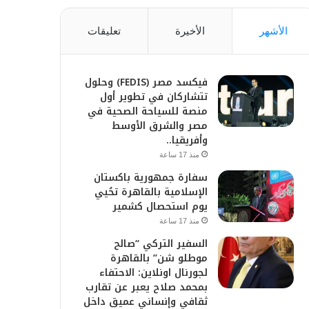
الأشهر
الأخيرة
تعليقات
فيكسد مصر (FEDIS) وحلول
تتشاركان في تطوير أول
منصة للسياحة الصحية في
مصر والشرق الأوسط
وأفريقيا..
منذ 17 ساعة
سفارة جمهورية باكستان
الإسلامية بالقاهرة تحُيي
يوم استحصال كشمير
منذ 17 ساعة
السفير التركي “صالح
موطلو شن” بالقاهرة
لجورنال اونلاين: الاحتفاء
بمحمد صلاح يعبر عن تقارب
ثقافي وإنساني عميق داخل