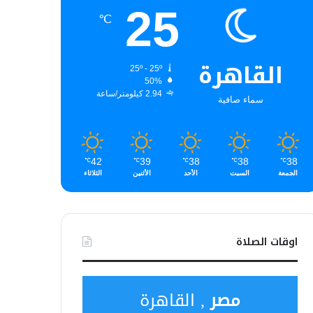
25
℃
القاهرة
25º - 25º
50%
2.94 كيلومتر/ساعة
سماء صافية
42
39
38
38
38
℃
℃
℃
℃
℃
الجمعة
السبت
الأحد
الأثنين
الثلاثاء
اوقات الصلاة