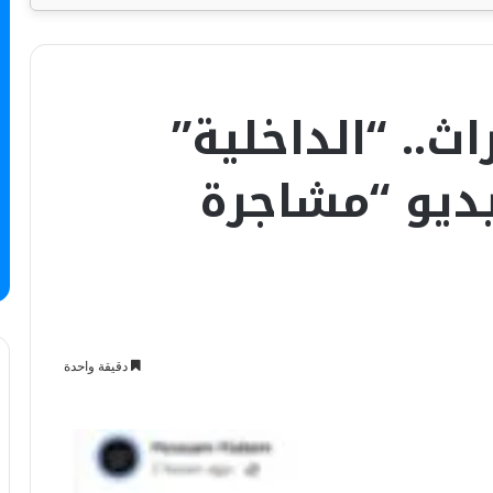
ث.. “الداخلية”
يو “مشاجرة
دقيقة واحدة