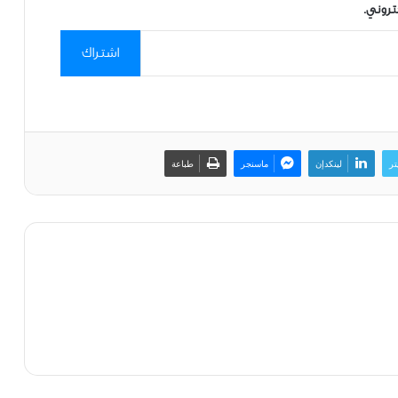
تروني.
اشتراك
تر
لينكدإن
ماسنجر
طباعة