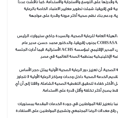
ية وقدرتها على التوسع والاستجابة والاستدامة، كما ناقشت عددًا
ية في إفريقيا، شملت تطوير معايير الاعتماد الخاصة بالرعاية
كزية، ودعم بناء نظم صحية أكثر مرونة وقدرة على مواجهة
يئة العامة للرعاية الصحية، والسيدة جاكي ستيوارت، الرئيس
التنفيذي للمجلس الافريقي للاعتماد في الرعاية الصحية COHSASA بجنوب إفريقيا، والدكتور محمد حسن، مدير عام
الرعاية الأولية بوزارة الصحة والسكان، والدكتور تامر عباس، المدير الإقليمي لمؤسسة ACHS الأسترالية، فيما أدارت الجلسة
مة الإكلينيكية بمنظمة الصحة العالمية في مصر.
الصحية، أن تعزيز دور الرعاية الصحية الأولية يمثل حجر الأساس
يم الخدمة الصحية داخل وحدات ومراكز الرعاية الأولية لا تتجاوز
أكثر كفاءة لتحقيق التغطية الصحية الشاملة، ولافتا إلى أن أي
يصبح أكثر تكلفة وأقل قدرة على الاستدامة.
وإنما بتعزيز ثقة المواطنين في جودة الخدمات المقدمة بمستويات
 في رفع معدلات الرضا المجتمعي وتشجيع المواطنين على الاستفادة