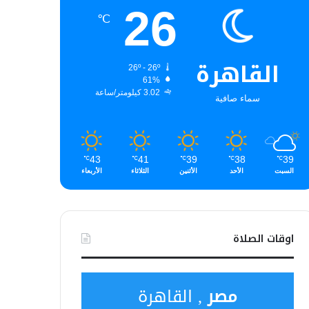
26
℃
القاهرة
26º - 26º
61%
3.02 كيلومتر/ساعة
سماء صافية
43
41
39
38
39
℃
℃
℃
℃
℃
السبت
الأحد
الأثنين
الثلاثاء
الأربعاء
اوقات الصلاة