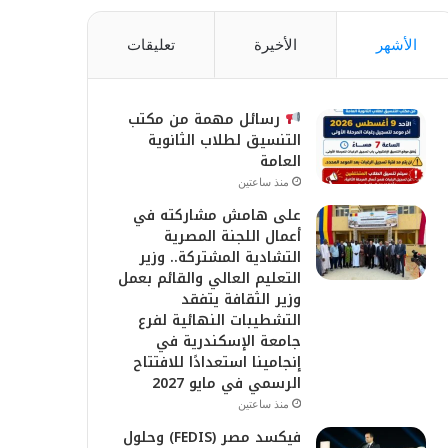
الأشهر
الأخيرة
تعليقات
رسائل مهمة من مكتب
التنسيق لطلاب الثانوية
العامة
منذ ساعتين
على هامش مشاركته في
أعمال اللجنة المصرية
التشادية المشتركة.. وزير
التعليم العالي والقائم بعمل
وزير الثقافة يتفقد
التشطيبات النهائية لفرع
جامعة الإسكندرية في
إنجامينا استعدادًا للافتتاح
الرسمي في مايو 2027
منذ ساعتين
فيكسد مصر (FEDIS) وحلول