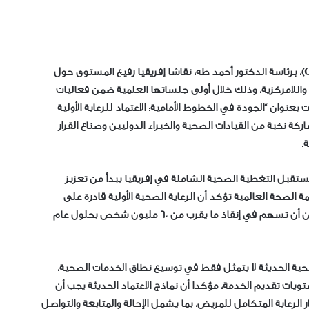
نظمت الهيئة العامة للاعتماد والرقابة الصحية (GAHAR)، برئاسة الدكتور أحمد طه، نقاشا إفريقيا رفيع المستوى حول
 واللامركزية، وذلك خلال أولى جلساتها العلمية ضمن فعاليات
Africa Health ExCon، والتي جاءت بعنوان “الجودة في الخطوط الأمامية: الاعتماد للرعاية الأولية
ركة نخبة من القيادات الصحية والخبراء الدوليين وصناع القرار
.
 مستقبل التغطية الصحية الشاملة في إفريقيا يبدأ من تعزيز
ة الصحة العالمية تؤكد أن الرعاية الصحية الأولية قادرة على
توفير نحو 80: 90% من الخدمات الصحية الأساسية، ويمكن أن تسهم في إنقاذ ما يقرب من 60 مليون شخص بحلول عام
حية الحديثة لا يتمثل فقط في توسيع نطاق الخدمات الصحية،
ويات تقديم الخدمة، مؤكدا أن نماذج الاعتماد الحديثة يجب أن
لرعاية المتكامل للمريض، بما يشمل الإحالة والمتابعة والتواصل