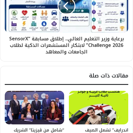
برعاية وزير التعليم العالي.. إطلاق مسابقة “SensorX
Challenge 2026” لابتكار المستشعرات الذكية لطلاب
الجامعات والمعاهد
مقالات ذات صلة
اندرايف” تشعل الصيف
“شامل من ڤيزيتا” الشريك