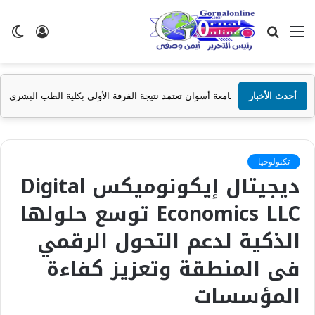
القائمة
بحث
تسجيل
ال
عن
الدخول
الم
أحدث الأخبار
جامعة أسوان تعتمد نتيجة الفرقة الأولى بكلية الطب البشري للعام الجامعي 2025/2026
تكنولوجيا
ديجيتال إيكونوميكس Digital
Economics LLC توسع حلولها
الذكية لدعم التحول الرقمي
فى المنطقة وتعزيز كفاءة
المؤسسات