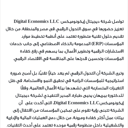
تواصل شركة ديجيتال إيكونوميكس Digital Economics LLC
تعزيز حضورها في سوق التحول الرقمي فى مصر والمنطقة، من خلال
تقديم حلول تقنية متطورة تعتمد على أنظمة تخطيط موارد
المؤسسات (ERP) المدعومة بالذكاء الاصطناعي، إلى جانب خدمات
الاستشارات الرقمية وتطوير الأعمال، بما يسهم في رفع كفاءة
المؤسسات وتحسين قدرتها على المنافسة في الاقتصاد الرقمي.
وترى الشركة أن التحول الرقمي لم يعد خيارًا تقنيًا، بل أصبح ضرورة
استراتيجية للمؤسسات الراغبة في تحقيق النمو والاستدامة، في ظل
التغيرات المتسارعة التي تشهدها بيئة الأعمال العالمية، وفقًا
للدكتورة بيريهان يحيى طبارة، المدير التنفيذي لشركة ديجيتال
إيكونوميكسDigital Economics LLC، التى أكدت على أن
الشركة تتبنى رؤية تقوم على تمكين المؤسسات من الانتقال إلى
بيئات عمل أكثر كفاءة ومرونة، من خلال دمج العمليات المالية والإدارية
والتشغيلية داخل منظومة رقمية موحدة تعتمد على أحدث التقنيات.