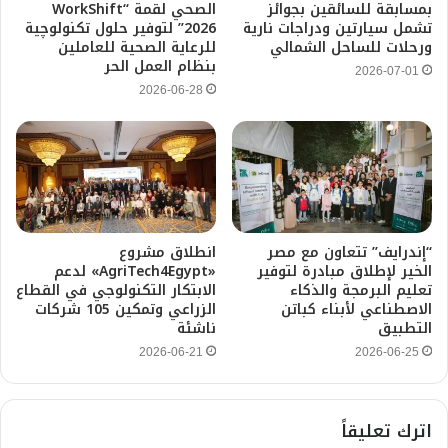
بمسابقة للسائقين بجوائز
الصحي لقمة “WorkShift
تشمل سيارتين ودراجات نارية
2026” لتوفير حلول تكنولوچية
ورحلات للساحل الشمالي
للرعاية الصحية للعاملين
بنظام العمل الحر
2026-07-01
2026-06-28
“إندرايف” تتعاون مع مصر
انطلاق مشروع
الخير لإطلاق مبادرة لتوفير
«AgriTech4Egypt» لدعم
تعليم البرمجة والذكاء
الابتكار التكنولوجي في القطاع
الاصطناعي لأبناء كباتن
الزراعي وتمكين 105 شركات
التطبيق
ناشئة
2026-06-21
2026-06-25
اترك تعليقاً