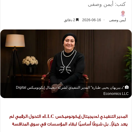
كتب: أيمن وصفى
أيمن وصفى
2026-06-16
2 دقائق
"د.بيريهان يحيى طبارة" المدير التنفيذي لشركة ديجيتال إيكونوميكس Digital
Economics LLC
المدير التنفيذي لـ«ديجيتال إيكونوميكس LLC»: التحول الرقمي لم
يعد خيارًا.. بل شرطًا أساسيًا لبقاء المؤسسات في سوق المنافسة