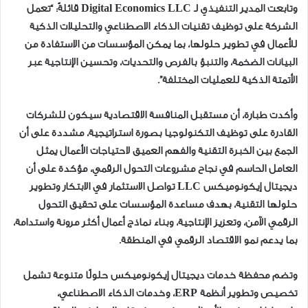
وتابعت المدير التنفيذي لـ Digital Economics LLC قائلةً: “تعمل
الشركة على توظيف تقنيات الذكاء الاصطناعي والتحليلات الذكية
للأعمال في تطوير حلولها، بما يمكن المؤسسات من الاستفادة من
البيانات الضخمة، والتنبؤ بالفرص والتحديات، وتحسين الإنتاجية عبر
الأتمتة الذكية للعمليات المختلفة”.
وأكدت طبارة، أن مستقبل المنافسة الاقتصادية سيكون للشركات
القادرة على توظيف التكنولوجيا بصورة استراتيجية، مشددة على أن
الجمع بين الخبرة التقنية والفهم العميق لاحتياجات الأعمال يمثل
العامل الحاسم في نجاح مشروعات التحول الرقمي، مؤكدة على أن
ديجيتال إيكونوميكس LLC تواصل الاستثمار في الابتكار وتطوير
حلولها التقنية، بهدف مساعدة المؤسسات على تحقيق التحول
الرقمي الآمن، وتعزيز الإنتاجية، وبناء نماذج أعمال أكثر مرونة واستدامة،
بما يدعم نمو الاقتصاد الرقمي في المنطقة.
وتضم محفظة خدمات ديجيتال إيكونوميكس حلولًا متنوعة تشمل
تخصيص وتطوير أنظمة ERP، وخدمات الذكاء الاصطناعي،