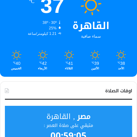
37
℃
القاهرة
38º - 30º
25%
1.21 كيلومتر/ساعة
سماء صافية
40
42
41
39
38
℃
℃
℃
℃
℃
الأحد
الأثنين
الثلاثاء
الأربعاء
الخميس
اوقات الصلاة