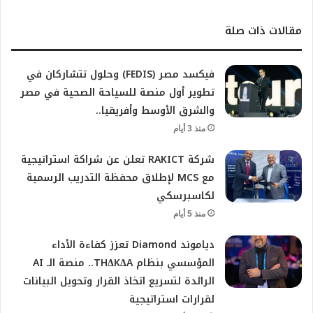
مقالات ذات صلة
فيكسد مصر (FEDIS) وحلول تتشاركان في
تطوير أول منصة للسياحة الصحية في مصر
والشرق الأوسط وأفريقيا..
منذ 3 أيام
شركة RAKICT تعلن عن شراكة استراتيجية
مع MCS لإطلاق محفظة التدريب الرسمية
لكاسبرسكي
منذ 5 أيام
دياموند Diamond تعزز كفاءة الأداء
المؤسسي بنظام THΔKΔA.. منصة الـ AI
الرائدة لتسريع اتخاذ القرار وتحويل البيانات
لقرارات استراتيجية