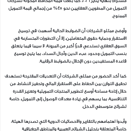
مشتراة) بنهاية يناير 2026، كما بلغت قيمة المحافظ المحولة لشركات
التمويل من المطورين العقاريين نحو 45% من إجمالي قيمة التمويل
الممنوح.
وأوضح ممثلو الشركات أن الضوابط الحالية أسهمت في ترسيخ
الاستقرار وحماية حقوق المتعاملين، إلا أن التطورات المتسارعة في
السوق العقاري تستدعي قدرًا أكبر من المرونة، لا سيما فيما يتعلق
بنسب التمويل وحدود عبء الدين وآجال السداد، بما يتيح توسيع
قاعدة المستفيدين دون الإخلال بالضوابط الرقابية.
كما أكد الحضور من ممثلى الشركات أن التعديلات المقترحة تستهدف
تحقيق التوازن بين الحفاظ على الاستقرار المالي وتحفيز النشاط، من
خلال إتاحة مساحة أوسع لتطوير المنتجات التمويلية وتعزيز القدرة
التنافسية، بما يسهم في زيادة معدلات الوصول إلى التمويل، خاصة
لشرائح متوسطي الدخل.
وأبدوا اهتمامهم بالتقارير والاحصائيات الدورية التي تصدرها الهيئة،
خاصةً المتعلقة بتحليل الشرائح العمرية والمناطق الجغرافية