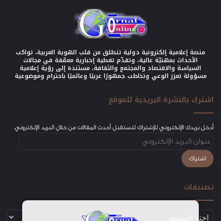
منصة إعلامية إلكترونية دولية تنطلق من قلب الهوية العربية، تواكب
الأحداث بمهنيّة عالية، وتقدّم تغطية إخبارية معمّقة في مجالات
السياسة والاقتصاد والمجتمع والثقافة، مستندة إلى رؤية إعلامية
مسؤولة تعزز الوعي وتخاطب جمهورًا عربيًا وعالميًا باحترام وموضوعية
اشترك بالنشرة البريدية للموقع
أدخل بريدك الإلكتروني للإشتراك لتستقبل أحدث المقالات من خلال البريد الإلكتروني.
عنوان
البريد
الإلكتروني
اشتراك
تصنيفات
تصنيفات