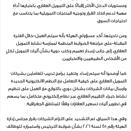
ومستويات الدخل الأكثر إقبالًا على التمويل العقاري، باعتبارها أداة
مهمة لدعم اتخاذ القرار وتوجيه المنتجات التمويلية بما يتناسب مع
احتياجات السوق.
ومن ناحيتها، أكد مسؤولي الهيئة بأنه سيتم العمل-خلال الفترة
المقبلة-على مراجعة الضوابط المنظمة لممارسة نشاط التمويل
العقاري، إلى جانب إصدار تعميم وكتب دورية بشأن آليات التمويل لكلٍ
من الأشخاص الطبيعيين والاعتباريين.
كما أوضحوا أنه سيتم إعداد وتنفيذ برامج تدريب للعاملين بشركات
التمويل العقاري على كيفية التعامل مع النظم الالكترونية الجديدة
وارسال بيانات الشركات بشكل دوري، بالتوازي مع العمل على تنظيم
نشاط خبراء التقييم العقاري عبر نظام إلكتروني متكامل، بما يسهم
في تطوير آليات تسعير العقارات وفقًا للمناطق الجغرافية.
وفي هذا السياق، تم التشديد على التزام الشركات بقرار مجلس إدارة
الهيئة رقم 45 لسنة 2026 بشأن ضوابط الترخيص واستمراره للوظائف