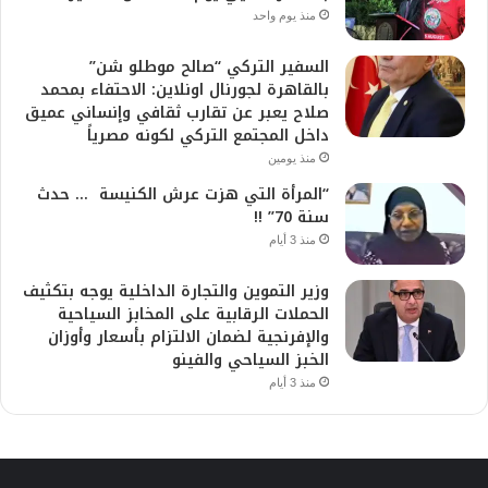
منذ يوم واحد
السفير التركي “صالح موطلو شن”
بالقاهرة لجورنال اونلاين: الاحتفاء بمحمد
صلاح يعبر عن تقارب ثقافي وإنساني عميق
داخل المجتمع التركي لكونه مصرياً
منذ يومين
“المرأة التي هزت عرش الكنيسة … حدث
سنة 70” !!
منذ 3 أيام
وزير التموين والتجارة الداخلية يوجه بتكثيف
الحملات الرقابية على المخابز السياحية
والإفرنجية لضمان الالتزام بأسعار وأوزان
الخبز السياحي والفينو
منذ 3 أيام