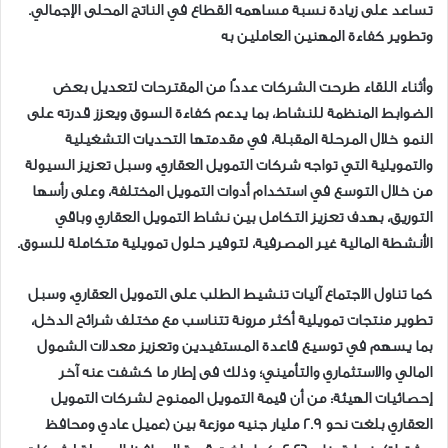
تساعد على زيادة نسبة مساهمه القطاع في الناتج المحلى الإجمالي.
وتطوير كفاءة المهنين العاملين به
وأثناء اللقاء طرحت الشركات عددًا من المقترحات لتعديل بعض
الضوابط المنظمة للنشاط، بما يدعم كفاءة السوق ويعزز قدرته على
النمو خلال المرحلة المقبلة، في مقدمتها التحديات التشغيلية
والتمويلية التي تواجه شركات التمويل العقاري، وسبل تعزيز السيولة
من خلال التوسع في استخدام أدوات التمويل المختلفة، وعلى رأسها
التوريق، بهدف تعزيز التكامل بين نشاط التمويل العقاري وباقي
الأنشطة المالية غير المصرفية، لتوفير حلول تمويلية متكاملة للسوق.
كما تناول الاجتماع آليات تنشيط الطلب على التمويل العقاري، وسبل
تطوير منتجات تمويلية أكثر مرونة تتناسب مع مختلف شرائح الدخل،
بما يسهم في توسيع قاعدة المستفيدين وتعزيز معدلات الشمول
المالي والاستثماري والتأميني؛ وذلك فى إطار ما كشفت عنه آخر
إحصائيات الهيئة: من أن قيمة التمويل الممنوح لشركات التمويل
العقاري بلغت نحو 2.9 مليار جنيه موزعة بين (عميل عادي ومحافظ