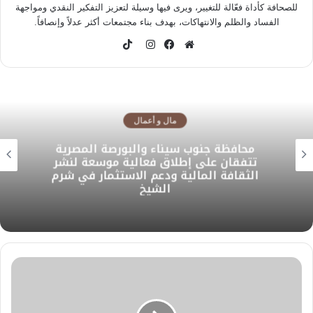
للصحافة كأداة فعّالة للتغيير، ويرى فيها وسيلة لتعزيز التفكير النقدي ومواجهة
الفساد والظلم والانتهاكات، بهدف بناء مجتمعات أكثر عدلاً وإنصافاً.
TikTok
موقع
فيسبوك
انستقرام
الويب
مال و أعمال
محافظة جنوب سيناء والبورصة المصرية
تتفقان على إطلاق فعالية موسعة لنشر
الثقافة المالية ودعم الاستثمار في شرم
الشيخ