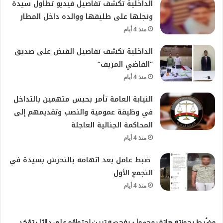
الداخلية تكشف تفاصيل فيديو تطاول سيدة
ونجلها على طليقها ووالده داخل المطار
منذ 4 أيام
الداخلية تكشف تفاصيل القبض على صديق
“القاضي المزيف”
منذ 4 أيام
النيابة العامة تأمر بحبس متهمين بالتداخل
في وظيفة عمومية والنصب وتقديمهم إلى
المحاكمة الجنائية العاجلة
منذ 4 أيام
ضبط عامل بعد اتهامه بالتحرش بسيدة في
التجمع الأول
منذ 4 أيام
وضُبط بحوزته هاتف محمول، بفحصه تبين احتواؤه على دلائل تؤكد