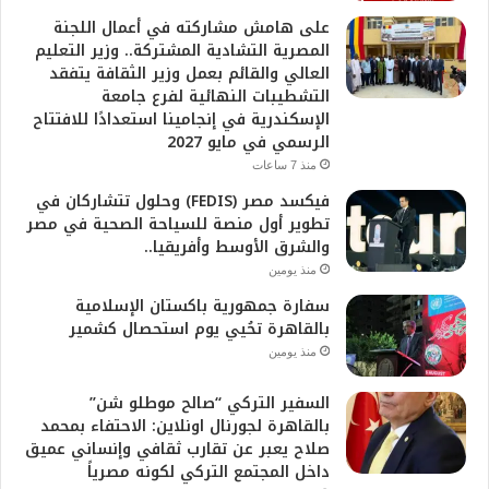
على هامش مشاركته في أعمال اللجنة
المصرية التشادية المشتركة.. وزير التعليم
العالي والقائم بعمل وزير الثقافة يتفقد
التشطيبات النهائية لفرع جامعة
الإسكندرية في إنجامينا استعدادًا للافتتاح
الرسمي في مايو 2027
منذ 7 ساعات
فيكسد مصر (FEDIS) وحلول تتشاركان في
تطوير أول منصة للسياحة الصحية في مصر
والشرق الأوسط وأفريقيا..
منذ يومين
سفارة جمهورية باكستان الإسلامية
بالقاهرة تحُيي يوم استحصال كشمير
منذ يومين
السفير التركي “صالح موطلو شن”
بالقاهرة لجورنال اونلاين: الاحتفاء بمحمد
صلاح يعبر عن تقارب ثقافي وإنساني عميق
داخل المجتمع التركي لكونه مصرياً