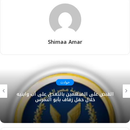
Shimaa Amar
حوادث
القبض على المتهمين بالتعدي على أب وابنيه
خلال حفل زفاف بأبو النمرس