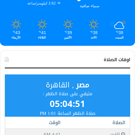
2.62 كيلومتر/ساعة
سماء صافية
43
41
39
38
38
℃
℃
℃
℃
℃
السبت
الأحد
الأثنين
الثلاثاء
الأربعاء
اوقات الصلاة