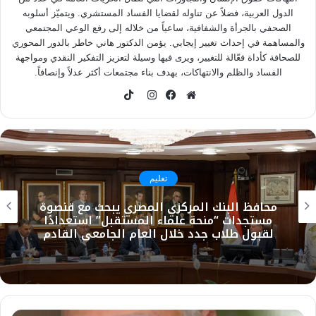
الدول العربية، فضلاً عن تناوله لقضايا الفساد المستشري. ويتميّز أسلوبه
الصحفي بالجرأة والشفافية، ساعياً من خلاله إلى رفع الوعي المجتمعي
والمساهمة في إحداث تغيير إيجابي. يؤمن الدكتور هاني خاطر بالدور المحوري
للصحافة كأداة فعّالة للتغيير، ويرى فيها وسيلة لتعزيز التفكير النقدي ومواجهة
الفساد والظلم والانتهاكات، بهدف بناء مجتمعات أكثر عدلاً وإنصافاً.
TikTok
موقع
فيسبوك
انستقرام
الويب
تعليم
محافظ البنك المركزي المصري يبحث مع قنصوة
مستجدات “منحة علماء المستقبل” استعدادًا
لقبول طلاب جدد خلال العام الجامعي القادم