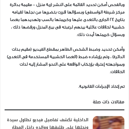
وبالفحص أمكن تحديد القائمة على النشر (ربة منزل – مقيمة بدائرة
مركز شرطة الواسطى) وبسؤالها قررت بتضررها من نجلها لقيامه
بتاريخ 24 الجارى بالتعدى عليها وكريمتها بالسب وتهديدهما بعصا
خشبية لخلافات عائلية بينهم لرغبته فى بيع المنزل ورفضها ذلك ،
وبسؤال كريمتها أيدت ذلك.
وأمكن تحديد وضبط الشخص الظاهر بمقطع الفيديو (مقيم بذات
الدائرة) ، وتم بإرشاده ضبط (العصا الخشبية المستخدمة فى التعدى)
وبمواجهته إعترف بإرتكاب الواقعة على النحو المشار إليه لذات
الخلافات.
تم إتخاذ الإجراءات القانونية.
مقالات ذات صلة
الداخلية تكشف تفاصيل فيديو تطاول سيدة
ونجلها على طليقها ووالده داخل المطار