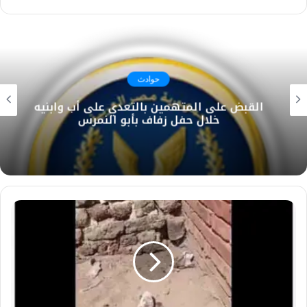
حوادث
القبض على المتهمين بالتعدي على أب وابنيه
خلال حفل زفاف بأبو النمرس