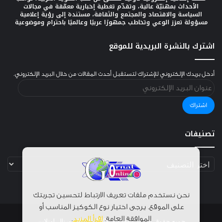
الأحداث بمهنيّة عالية، وتقدّم تغطية إخبارية معمّقة في مجالات
السياسة والاقتصاد والمجتمع والثقافة، مستندة إلى رؤية إعلامية
مسؤولة تعزز الوعي وتخاطب جمهورًا عربيًا وعالميًا باحترام وموضوعية
اشترك بالنشرة البريدية للموقع
أدخل بريدك الإلكتروني للإشتراك لتستقبل أحدث المقالات من خلال البريد الإلكتروني.
عنوان
البريد
الإلكتروني
اشتراك
تصنيفات
تصنيفات
نحن نستخدم ملفات تعريف الارتباط لتحسين تجربتك
على الموقع. يرجى اختيار نوع الكوكيز المناسب أو
الموافقة العامة.
اقرأ المزيد
.
جميع حقوق النشر محفوظة 2026 |
© جورنال اونلاين