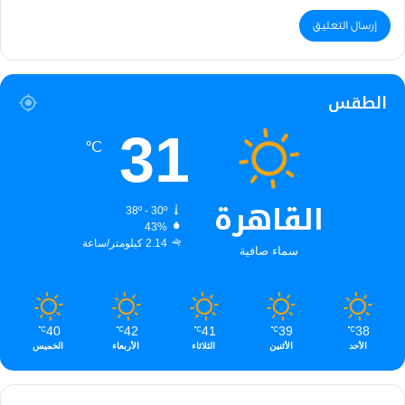
الطقس
31
℃
القاهرة
38º - 30º
43%
2.14 كيلومتر/ساعة
سماء صافية
40
42
41
39
38
℃
℃
℃
℃
℃
الأحد
الأثنين
الثلاثاء
الأربعاء
الخميس