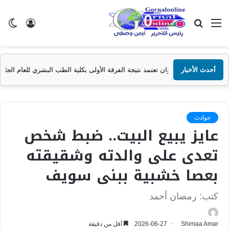
القائمة
بحث
تسجيل
ال
عن
الدخول
الم
أحدث الأخبار
ة أسوان تعتمد نتيجة الفرقة الأولى بكلية الطب البشري للعام الجامعي 2025/2026
حوادث
عايز يبيع البيت.. ضبط شخص
تعدى على والدته وشقيقته
بعصا خشبية ببنى سويف
كتب: رمضان أحمد
Shimaa Amar
2026-06-27
أقل من دقيقة