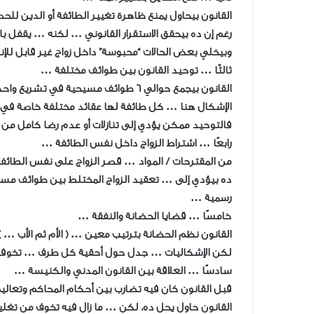
القانون بيحاول يمنع ظاهرة تغيير الطائفة أو الدين ل
رغم إن ده بيحقق الاستقرار القانوني … لكنه … يقفل با
وبيخلي بعض الحالات “محبوسة” داخل زواج غير قابل للإ
ثالثًا … توحيد القانون بين طوائف مختلفة …
القانون بيجمع حوالي 6 طوائف مسيحية في تشريع واحد …
الإشكال هنا … كل طائفة لها عقائد مختلفة خاصة في ال
فالتوحيد ممكن يؤدي إلى تنازلات أو عدم رضا كامل م
رابعًا … اشتراط الزواج داخل نفس الطائفة …
من المقترحات / المواد … قصر الزواج على نفس الطائف
ده بيؤدي إلى … تعقيد الزواج المختلط بين طوائف مسيح
رسمية …
خامسًا … قضايا الحضانة والنفقة …
القانون نظم الحضانة بترتيب معين … ( الأم ثم الأب … 
لكن الإشكاليات … جدل حول أحقية كل طرف … تخوفات 
سادسًا … العلاقة بين القانون المدني والكنيسة …
قبل القانون كان فيه تضارب بين أحكام المحاكم وتعال
القانون حاول يحل ده، لكن … ما زال فيه تخوف من تغلي