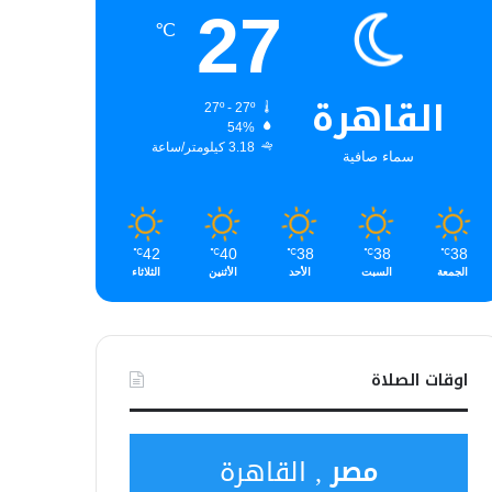
27
℃
القاهرة
27º - 27º
54%
3.18 كيلومتر/ساعة
سماء صافية
42
40
38
38
38
℃
℃
℃
℃
℃
الجمعة
السبت
الأحد
الأثنين
الثلاثاء
اوقات الصلاة