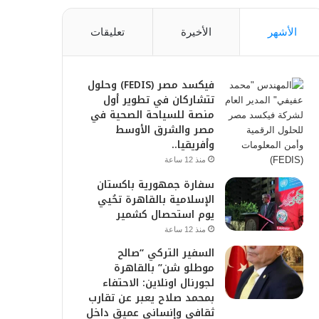
الأشهر
الأخيرة
تعليقات
فيكسد مصر (FEDIS) وحلول
تتشاركان في تطوير أول
منصة للسياحة الصحية في
مصر والشرق الأوسط
وأفريقيا..
منذ 12 ساعة
سفارة جمهورية باكستان
الإسلامية بالقاهرة تحُيي
يوم استحصال كشمير
منذ 12 ساعة
السفير التركي “صالح
موطلو شن” بالقاهرة
لجورنال اونلاين: الاحتفاء
بمحمد صلاح يعبر عن تقارب
ثقافي وإنساني عميق داخل