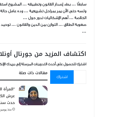
سابعًا … بطء إصدار القانون وتطبيقه … المشروع استغ
ولسه حتى الآن يمر بمراحل تشريعية … وده عامل حالة 
الخلاصة … أهم الإشكاليات تدور حول …
صعوبة الطلاق … التوازن بين الدين والقانون … توحيد ال
…
اكتشاف المزيد من جورنال أونلا
اشترك للحصول على أحدث التدوينات المرسلة إلى بريدك الإلك
كتابة بريدك الإلكتروني...
مقالات ذات صلة
اشتراك
“المرأة 
عرش الك
حدث سنة 70” 
منذ يومين