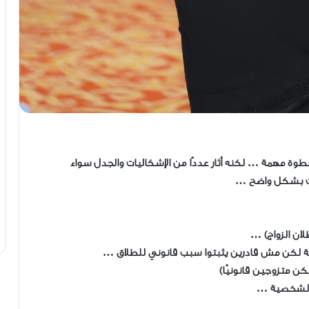
ة مهمة … لكنه أثار عددًا من الإشكاليات والجدل سواء
يات بشكل واضح …
لان الزواج) …
 لكن مش قادرين يثبتوا سبب قانوني للطلاق …
ن متزوجين قانونيًا)
ة الشخصية …