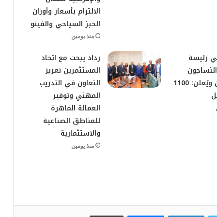
الالتزام بأسعار وأوزان
الخبز السياحي والفينو
منذ يومين
قي رئيسة
رداد يبحث مع اتحاد
لنساجون
المستثمرين تعزيز
الشرقيون ويُعلن: 1100
التعاون في التدريب
ل
المهني وتوفير
العمالة الماهرة
للمناطق الصناعية
والاستثمارية
منذ يومين