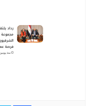
رداد يلت
مجموعة ا
فرصة عم
منذ يومين