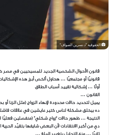
الحقوقية "د.نسرين الصواف"
قانون الأحوال الشخصية الجديد للمسيحيين في مصر خطو
قانونيًا أو مجتمعيًا … هحاول ألخص أبرز هذه الإشكال
أولًا … إشكالية تقييد أسباب الطلاق
القانون …
يميل لتحديد حالات محدودة لإنهاء الزواج (مثل الزنا أو بط
ده بيخلق مشكلة لناس كتير عايشين في علاقات فاشلة
النتيجة … ظهور حالات “زواج شكلي” (منفصلين فعليًا لك
دي من أكبر الانتقادات لأن البعض شايفها بتقيّد الحري
ثانيًا … منع التحايل بتغيير الملة …