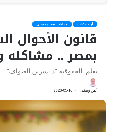
أراء وكتاب
محليات ومجتمع مدنى
قانون الأحوال ا
بمصر .. مشاكله وح
بقلم: الحقوقية "د.نسرين الصواف"
أيمن وصفى
2026-05-10