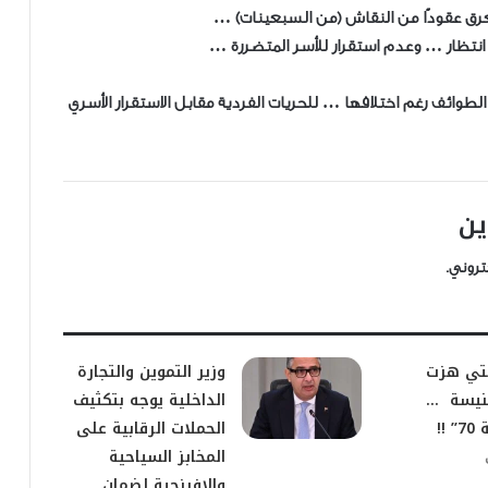
رق عقودًا من النقاش (من السبعينات) …
انتظار … وعدم استقرار للأسر المتضررة …
طوائف رغم اختلافها … للحريات الفردية مقابل الاستقرار الأسري
ين
تروني.
التي هزت
وزير التموين والتجارة
نيسة …
الداخلية يوجه بتكثيف
!!
الحملات الرقابية على
المخابز السياحية
والإفرنجية لضمان