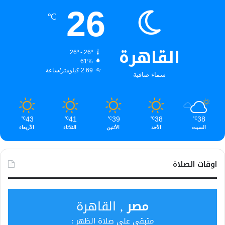
26
℃
القاهرة
26º - 26º
61%
2.69 كيلومتر/ساعة
سماء صافية
43
41
39
38
38
℃
℃
℃
℃
℃
السبت
الأحد
الأثنين
الثلاثاء
الأربعاء
اوقات الصلاة