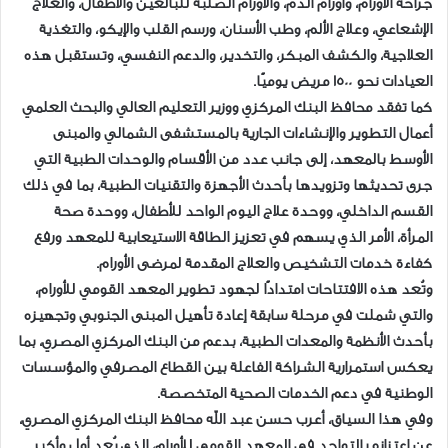
جراحة الأورام، وأورام الدم، والأورام الصلبة للبالغين والأطفال، والعلاج
الإشعاعي، وعلاج الألم، وطب الأسنان، ورسم القلب والإيكو، والتغذية
العلاجية، والكشف المبكر، والتخدير، والدعم النفسي، وتستقبل هذه
العيادات نحو 1500 مريض يوميًا.
كما تفقد محافظ البنك المركزي ووزير التعليم العالي والبحث العلمي
أعمال التطوير والإنشاءات الجارية بالمستشفى الشمالي والمبنى
الأوسط بالمعهد، إلى جانب عدد من الأقسام والوحدات الطبية التي
جرى تحديثها وتزويدها بأحدث الأجهزة والتقنيات الطبية، بما في ذلك
القسم الداخلي، ووحدة علاج اليوم الواحد للأطفال، ووحدة صحة
المرأة، الأمر الذي يسهم في تعزيز الطاقة الاستيعابية للمعهد ورفع
كفاءة خدمات التشخيص والعلاج المقدمة لمرضى الأورام.
وتُعد هذه الافتتاحات امتدادًا لجهود تطوير المعهد القومي للأورام،
والتي شملت في مرحلة سابقة إعادة تأهيل المبنى الجنوبي وتجهيزه
بأحدث الأنظمة والمعدات الطبية، بدعم من البنك المركزي المصري، بما
يعكس استمرارية الشراكة الفاعلة بين القطاع المصرفي والمؤسسات
الوطنية في دعم الخدمات الصحية المتخصصة.
وفي هذا السياق، أعرب حسن عبد الله محافظ البنك المركزي المصري،
عن اعتزازه بالتواجد في المعهد القومي للأورام، الذي يُعد أول وأكبر