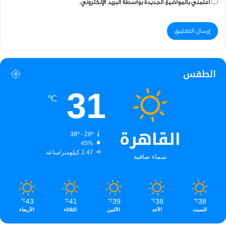
أعلمني بالمواضيع الجديدة بواسطة البريد الإلكتروني.
الطقس
31
℃
القاهرة
38º - 28º
45%
2.47 كيلومتر/ساعة
سماء صافية
43
41
39
38
38
℃
℃
℃
℃
℃
السبت
الأحد
الأثنين
الثلاثاء
الأربعاء