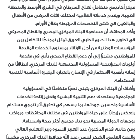
مركز أكاديمي متكامل لعلاج السرطان في الشرق الأوسط والمنطقة
العربية، ويقدم خدماته العلاجية لمختلف فئات المرضى من الأطفال
والبالغين في شتى التخصصات المرتبطة بعلاج الأورام.
وأكد المحافظ أن مساهمة البنك المركزي المصري والقطاع المصرفي
في تطوير هذا الصرح الطبي العريق تمثل نموذجًا للتكامل بين
المؤسسات الوطنية من أجل الارتقاء بمستوى الخدمات المقدمة
للمواطنين، مشيرًا إلى أن دعم القطاع الصحي يأتي في مقدمة
أولويات استراتيجية المسؤولية المجتمعية للبنك المركزي، انطلاقًا من
إيمانه بأهمية الاستثمار في الإنسان باعتباره الركيزة الأساسية للتنمية
المستدامة.
وأضاف أن البنك المركزي يتبنى نهجًا متكاملًا في المسؤولية
المجتمعية يستهدف دعم التنمية البشرية وتعزيز إتاحة الخدمات
الأساسية وتحسين جودتها، بما يسهم في تحقيق أثر تنموي مستدام
ينعكس إيجابًا على حياة المواطنين في مختلف المحافظات، ويواكب
توجهات الدولة المصرية نحو بناء مجتمع أكثر صحة واستدامة.
ومن جانبه، قدم الدكتور/ عبد العزيز قنصوة وزير التعليم العالي
والبحث العلمي، الشكر لحسن عبد الله محافظ البنك المركزي، مشيدًا