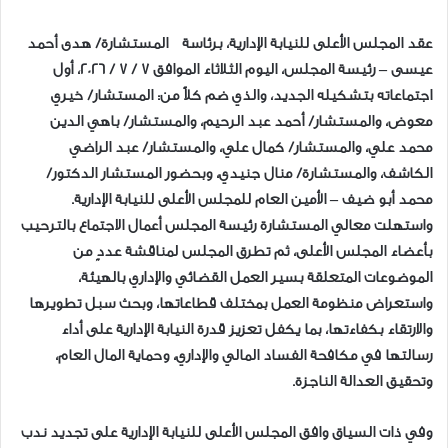
عقد المجلس الأعلى للنيابة الإدارية، برئاسة المستشارة/ هدى أحمد
عيسى – رئيسة المجلس، اليوم الثلاثاء الموافق ٧ / ٧ / ٢٠٢٦، أول
اجتماعاته بتشكيله الجديد، والذي ضم كلاً من: المستشار/ خيري
معوض، والمستشار/ أحمد عبد الرحيم، والمستشار/ باهي الدين
محمد علي، والمستشار/ كمال علي، والمستشار/ عبد الراضي
الكاشف، والمستشارة/ منال جنيدي، وبحضور المستشار الدكتور/
محمد أبو ضيف – الأمين العام للمجلس الأعلى للنيابة الإدارية.
واستهلت معالي المستشارة رئيسة المجلس أعمال الاجتماع بالترحيب
بأعضاء المجلس الأعلى، ثم تطرق المجلس لمناقشة عددٍ من
الموضوعات المتعلقة بسير العمل القضائي والإداري بالهيئة،
واستعراض منظومة العمل بمختلف قطاعاتها، وبحث سبل تطويرها
والارتقاء بكفاءتها، بما يكفل تعزيز قدرة النيابة الإدارية على أداء
رسالتها في مكافحة الفساد المالي والإداري، وحماية المال العام،
وتحقيق العدالة الناجزة.
وفي ذات السياق وافق المجلس الأعلى للنيابة الإدارية على تجديد ندب