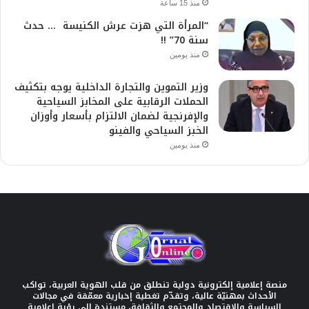
منذ 15 ساعة
“المرأة التي هزت عرش الكنيسة … حدث
سنة 70” !!
منذ يومين
وزير التموين والتجارة الداخلية يوجه بتكثيف
الحملات الرقابية على المخابز السياحية
والإفرنجية لضمان الالتزام بأسعار وأوزان
الخبز السياحي والفينو
منذ يومين
منصة إعلامية إلكترونية دولية تنطلق من قلب الهوية العربية، تواكب
الأحداث بمهنيّة عالية، وتقدّم تغطية إخبارية معمّقة في مجالات
السياسة والاقتصاد والمجتمع والثقافة، مستندة إلى رؤية إعلامية