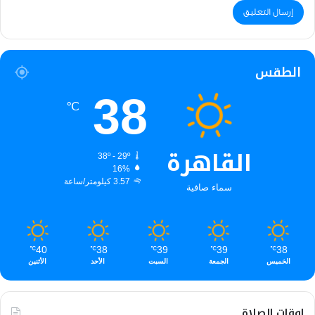
الطقس
38
℃
القاهرة
38º - 29º
16%
3.57 كيلومتر/ساعة
سماء صافية
40
38
39
39
38
℃
℃
℃
℃
℃
الخميس
الجمعة
السبت
الأحد
الأثنين
اوقات الصلاة