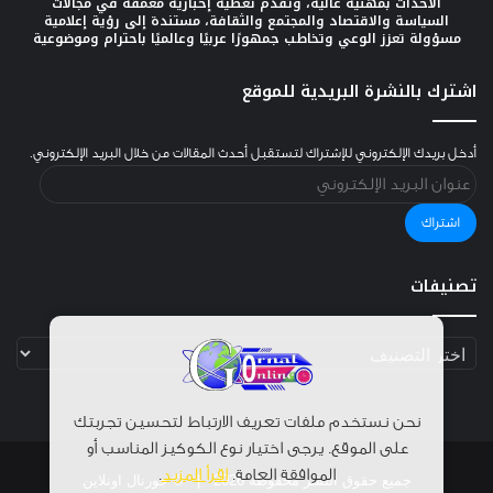
الأحداث بمهنيّة عالية، وتقدّم تغطية إخبارية معمّقة في مجالات
السياسة والاقتصاد والمجتمع والثقافة، مستندة إلى رؤية إعلامية
مسؤولة تعزز الوعي وتخاطب جمهورًا عربيًا وعالميًا باحترام وموضوعية
اشترك بالنشرة البريدية للموقع
أدخل بريدك الإلكتروني للإشتراك لتستقبل أحدث المقالات من خلال البريد الإلكتروني.
عنوان
البريد
الإلكتروني
اشتراك
تصنيفات
تصنيفات
نحن نستخدم ملفات تعريف الارتباط لتحسين تجربتك
على الموقع. يرجى اختيار نوع الكوكيز المناسب أو
الموافقة العامة.
اقرأ المزيد
.
جميع حقوق النشر محفوظة 2026 |
© جورنال اونلاين