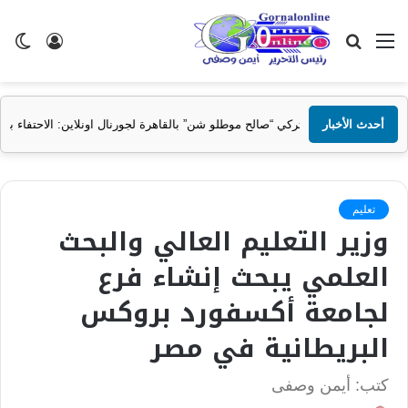
القائمة
بحث
تسجيل
ال
عن
الدخول
الم
أحدث الأخبار
 موطلو شن” بالقاهرة لجورنال اونلاين: الاحتفاء بمحمد صلاح يعبر عن تقارب ثقافي
تعليم
وزير التعليم العالي والبحث
العلمي يبحث إنشاء فرع
لجامعة أكسفورد بروكس
البريطانية في مصر
كتب: أيمن وصفى