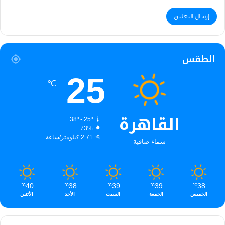
الطقس
25
℃
القاهرة
38º - 25º
73%
2.71 كيلومتر/ساعة
سماء صافية
40
38
39
39
38
℃
℃
℃
℃
℃
الخميس
الجمعة
السبت
الأحد
الأثنين