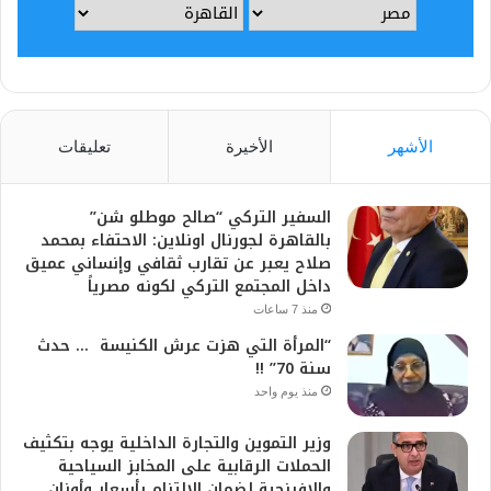
الأشهر
الأخيرة
تعليقات
السفير التركي “صالح موطلو شن”
بالقاهرة لجورنال اونلاين: الاحتفاء بمحمد
صلاح يعبر عن تقارب ثقافي وإنساني عميق
داخل المجتمع التركي لكونه مصرياً
منذ 7 ساعات
“المرأة التي هزت عرش الكنيسة … حدث
سنة 70” !!
منذ يوم واحد
وزير التموين والتجارة الداخلية يوجه بتكثيف
الحملات الرقابية على المخابز السياحية
والإفرنجية لضمان الالتزام بأسعار وأوزان