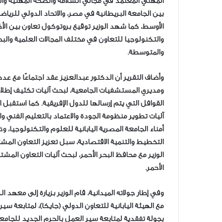
المهني المعتمد في مجالي السلامة والصحة المهنية وال
بين الجامعة البريطانية في مصر، والاتحاد الدولي للرياضة
الأوسط، كما شهد الوزير توقيع بروتوكول تعاون بين الأ
والتكنولوجيا للتعاون في مختلف المجالات العلمية والبح
والمتوسطة.
وأضاف التقرير أن الدكتور عبدالعزيز عقد اجتماعًا مع ع
ومديري المستشفيات الجامعية، لبحث آليات تكثيف إطلاق 
القوافل التي يتم إرسالها للدول الإفريقية. كما استقبل ا
آليات تطوير منظومة الجودة والاعتماد بالتعليم الفني وا
أمناء الجامعة المصرية اليابانية للعلوم والتكنولوجيا، و
التخطيط والتنمية الاقتصادية، سبل تعزيز التعاون المشترك
الوزير مع محافظ البحر الأحمر، لبحث آليات التعاون ال
الأحمر.
وفي إطار جولاته الميدانية، قام الوزير بزيارة إلى معهد 
مع الهيئة اليابانية للتعاون الدولي (جايكا)، لمتابعة سير
بجولة تفقدية لمتابعة سير العمل بالحرم الجديد للجامع