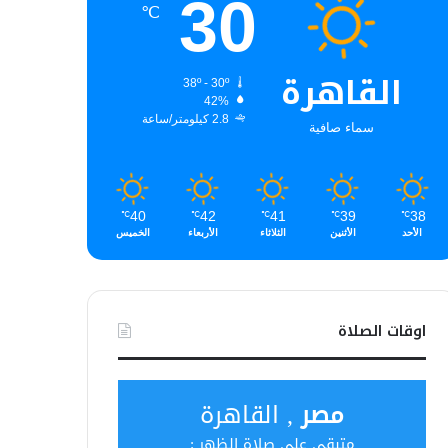
30
℃
القاهرة
38º - 30º
42%
2.8 كيلومتر/ساعة
سماء صافية
40
42
41
39
38
℃
℃
℃
℃
℃
الأحد
الأثنين
الثلاثاء
الأربعاء
الخميس
اوقات الصلاة