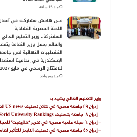
منذ 15 ساعة
على هامش مشاركته في أعمال
اللجنة المصرية التشادية
المشتركة.. وزير التعليم العالي
والقائم بعمل وزير الثقافة يتفقد
التشطيبات النهائية لفرع جامعة
الإسكندرية في إنجامينا استعدادً
للافتتاح الرسمي في مايو 2027
منذ يوم واحد
وزير التعليم العالي يشيد بـ:
– إدراج 29 جامعة مصرية في نتائج تصنيف US news العالمي للعام (2026/2027)
– إدراج 18 جامعة بتصنيف QS World University Rankings بالنسخة العامة لعام 2027
– إدراج 60 مجلة علمية مصرية في تقرير “كلاريفيت” للمجلات الدولية لعام 2025
– إدراج 45 جامعة مصرية في تصنيف التايمز للتأثير لعام 2026