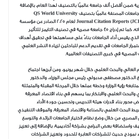
 (2026/2027) وتواجد 23 جامعة مصرية ضمن أفضل ألف جامعة عالميًا بالتصنيف لهذا العام، بالإضافة
إلى إدراج 18 جامعة ومؤسسة تعليم عالٍ مصرية ضمن الجامعات المصنفة عالميًا بتصنيف QS World University
Rankings بالنسخة العامة لعام 2027، كما أفاد تقرير Journal Citation Reports (JCR) لعام 2025 الصادر عن مؤسسة
“كلاريفيت” بإدراج 60 مجلة علمية مصرية ضمن قاعدة بياناته، كما تم إدراج 45 جامعة مصرية في تصنيف التايمز للتأثير
Times Higher Education Impact Rankings ، والذي يقيس أداء الجامعات بناءً على مساهمتها في تحقيق أهداف
ستمرار الجامعات في تقديم الدعم للباحثين لزيادة النشر العلمي
ت المصرية في كبرى التصنيفات العالمية.
 العالي والبحث العلمي خلال شهر يونيو، ومن أبرزها اجتماع
 الدكتور مصطفى مدبولي، رئيس مجلس الوزراء، والدكتور
تابعة رؤية الوزارة وخطة عملها خلال المرحلة المقبلة والمتمثلة
والبحث العلمي والابتكار بما يسهم في بناء اقتصاد المعرفة
اض محور بناء قدرات هيئة التدريس وتحسين جودة الأداء
ربط البحث العلمي بالصناعة واقتصاد المعرفة، والموقف التنفيذي
المصري، من خلال وضع نظام لاختيار الجامعات الرائدة، والتوسع
يف واستضافة بعض البرامج بشراكة أكاديمية، بالإضافة إلى تعزيز
اء نموذج حديث للشراكات العابرة للحدود وتعزيز الشراكات