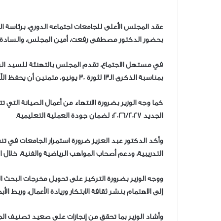
عقد المجلس الأعلى للجامعات اجتماعه الدوري، برئاسة ال
بحضور الدكتور مصطفى رفعت، أمين المجلس، والسادة أع
في مستهل الاجتماع، تقدم المجلس بالتهنئة للسيد ا
بمناسبة الذكرى الـ13 لثورة 30 يونيو، متمنين أن يحفظ الله – عز وجل – مصر الحبيبة، وأن يُنعم عليها بالخير والرخاء.
كما وجه الوزير بضرورة الانتهاء من أعمال الصيانة التي 
الجديد 2026/2027؛ لضمان جودة العملية التعليمية.
وأكد الدكتور عبد العزيز ضرورة استمرار الجامعات في تنفي
التدريبية، ودعم أصحاب المواهب الرياضية والفنية، خلال 
ووجه الوزير بضرورة التركيز على تحويل مخرجات البحث 
إلى الاهتمام بنشر ثقافة الابتكار وريادة الأعمال، وربط ال