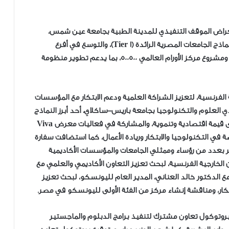
استعراض الموقف التنفيذي للمدينة الطبية بجامعة عين شمس،
ومتابعة تنفيذ عدد من التكليفات الرئاسية، ومن بينها نماذج الجامعات المصرية الرائدة (Tier 1)، والتوسع في أفرع
الجامعات المصرية بالخارج، وأكاديمية مهارات المستقبل، ومشروع مركز الأورام العالمي 500500، بما يدعم تطوير منظومة
 الفرنسية، لتعزيز الشراكة العلمية ودعم الابتكار مع المؤسسات
 وادي العلوم والتكنولوجيا بجامعة باريس-ساكلاي، أحد أبرز النماذج
العالمية في ربط الجامعات بالصناعة وتحويل المعرفة إلى قيمة اقتصادية وتنموية، والمشاركة في فعاليات معرض Viva
ة المتخصصة في التكنولوجيا والابتكار وريادة الأعمال، كما استضافت سفارة
ير بعدد من رؤساء وممثلي الجامعات والمؤسسات الأكاديمية
ن الخارجية الفرنسية، لبحث تعزيز التعاون الأكاديمي والعلمي مع
ع الدكتور خالد العناني، المدير العام لليونسكو، لبحث تعزيز
تكار، ومناقشة إنشاء مركز من الفئة الأولى لليونسكو في مصر.
ا بروتوكول تعاون مشترك لتنفيذ برامج الدبلوم والماجستير