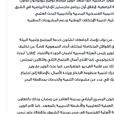
موارد البشرية، كما شهد الوزير مراسم توقيع بروتوكول تعاون
 الجامعية، لإطلاق أول برنامج ماجستير للإدارة الرياضية في الشرق
كاديمية العسكرية المصرية وأكاديمية البحث العلمي
ثية، لتنمية الإبتكارات الوطنية ودعم المشروعات الصغيرة
دد من نواب رؤساء الجامعات لشئون خدمة المجتمع وتنمية البيئة
القوافل المتكاملة لمختلف أنحاء الجمهورية، فضلًا عن تكثيف
لوزير رئيس الهيئة المصرية لضمان الجودة والاعتماد “إتقان” لبحث
لتكنولوجي، كما افتتح أعمال الاجتماع الثاني والثلاثين لمجلس
ذلك عبر تقنية الفيديو كونفرانس، كما بحث الوزير مع وزير
 لتنمية منظومة الابتكار وريادة الأعمال، بالإضافة إلى اجتماع
مشترك في عدد من مشروعات التنمية والخدمات بمحافظة البحر
الكوزن المصري الياباني بمدينة العاشر من رمضان، وذلك بالتعاون
 العملية التعليمية والأنشطة التدريبية بالمعهد. كما قام الوزير
ة الأهلية الفرنسية في مصر بمدينة الشروق، وللاطلاع على نسب