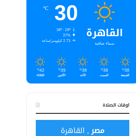
30
℃
القاهرة
38º - 29º
37%
2.73 كيلومتر/ساعة
سماء صافية
42
39
38
38
38
℃
℃
℃
℃
℃
الجمعة
السبت
الأحد
الأثنين
الثلاثاء
اوقات الصلاة