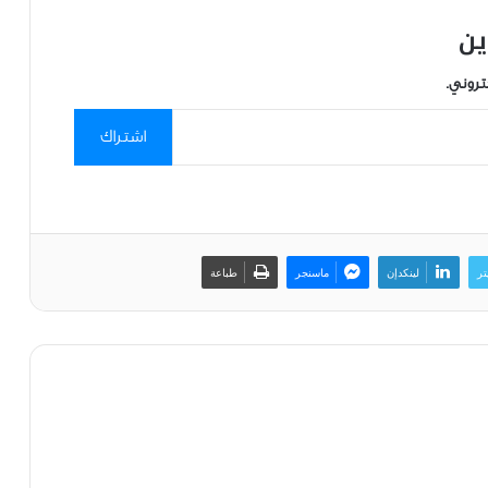
ين
تروني.
اشتراك
تر
لينكدإن
ماسنجر
طباعة