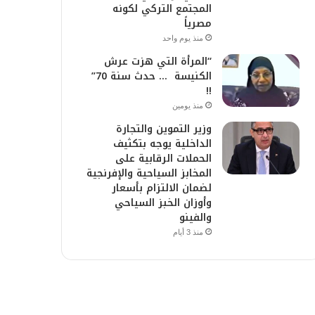
المجتمع التركي لكونه
مصرياً
منذ يوم واحد
“المرأة التي هزت عرش
الكنيسة … حدث سنة 70”
!!
منذ يومين
وزير التموين والتجارة
الداخلية يوجه بتكثيف
الحملات الرقابية على
المخابز السياحية والإفرنجية
لضمان الالتزام بأسعار
وأوزان الخبز السياحي
والفينو
منذ 3 أيام