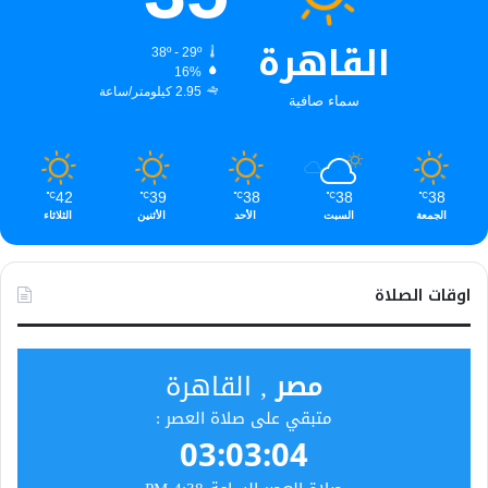
القاهرة
38º - 29º
16%
2.95 كيلومتر/ساعة
سماء صافية
42
39
38
38
38
℃
℃
℃
℃
℃
الجمعة
السبت
الأحد
الأثنين
الثلاثاء
اوقات الصلاة