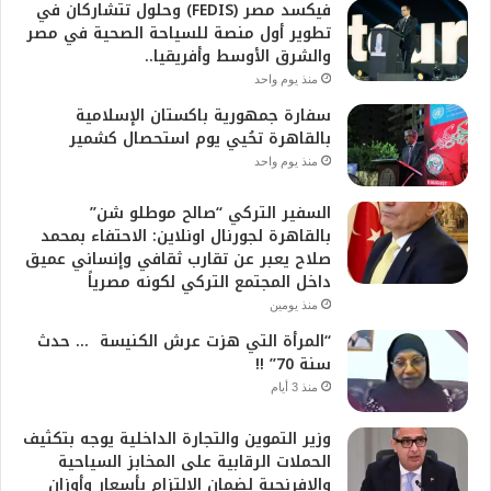
فيكسد مصر (FEDIS) وحلول تتشاركان في
تطوير أول منصة للسياحة الصحية في مصر
والشرق الأوسط وأفريقيا..
منذ يوم واحد
سفارة جمهورية باكستان الإسلامية
بالقاهرة تحُيي يوم استحصال كشمير
منذ يوم واحد
السفير التركي “صالح موطلو شن”
بالقاهرة لجورنال اونلاين: الاحتفاء بمحمد
صلاح يعبر عن تقارب ثقافي وإنساني عميق
داخل المجتمع التركي لكونه مصرياً
منذ يومين
“المرأة التي هزت عرش الكنيسة … حدث
سنة 70” !!
منذ 3 أيام
وزير التموين والتجارة الداخلية يوجه بتكثيف
الحملات الرقابية على المخابز السياحية
والإفرنجية لضمان الالتزام بأسعار وأوزان