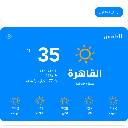
الطقس
35
℃
القاهرة
38º - 28º
26%
1.77 كيلومتر/ساعة
سماء صافية
43
41
39
38
38
℃
℃
℃
℃
℃
السبت
الأحد
الأثنين
الثلاثاء
الأربعاء