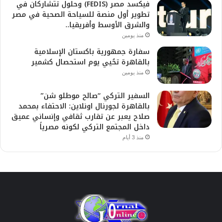
فيكسد مصر (FEDIS) وحلول تتشاركان في
تطوير أول منصة للسياحة الصحية في مصر
والشرق الأوسط وأفريقيا..
منذ يومين
سفارة جمهورية باكستان الإسلامية
بالقاهرة تحُيي يوم استحصال كشمير
منذ يومين
السفير التركي “صالح موطلو شن”
بالقاهرة لجورنال اونلاين: الاحتفاء بمحمد
صلاح يعبر عن تقارب ثقافي وإنساني عميق
داخل المجتمع التركي لكونه مصرياً
منذ 3 أيام