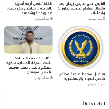
القبض على هايدى زيدان بعد
طفلة تشعل أزمة أسرية
نشرها مقاطع تتضمن تجاوزات
بالغربية .. تفاصيل بلاغ سيدة
وادعاءات
ضد زوجها وشقيقه
منذ أسبوعين
منذ أسبوعين
مكالمة “تحديث البيانات”
انتهت بسرقة الحساب، سقوط
المتهم بانتحال صفة موظف
بنك في سوهاج
تفاصيل سقوط صاحبة محتوى
خادش للحياء بالإسكندرية
منذ أسبوعين
منذ أسبوعين
اترك تعليقاً