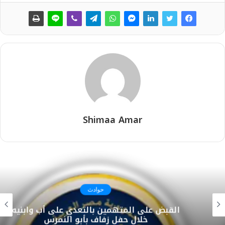
Shimaa Amar
حوادث
القبض على المتهمين بالتعدي على أب وابنيه
خلال حفل زفاف بأبو النمرس