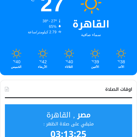
27
القاهرة
38º - 27º
65%
2.79 كيلومتر/ساعة
سماء صافية
40
42
40
39
38
℃
℃
℃
℃
℃
الأحد
الأثنين
الثلاثاء
الأربعاء
الخميس
اوقات الصلاة