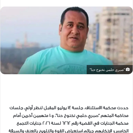
"صبري حلمي نخنوخ حنا"
حددت محكمة الاستئناف، جلسة ١٤ يوليو المقبل لنظر أولي جلسات
محاكمة المتهم “صبري حلمي نخنوخ حنا”، و10 متهمين آخرين أمام
محكمة الجنايات في القضية رقم 6262 لسنة 2026 جنايات التجمع
الخامس؛ لارتكابهم جرائم استعراض القوة والتلويح بالعنف والسرقة