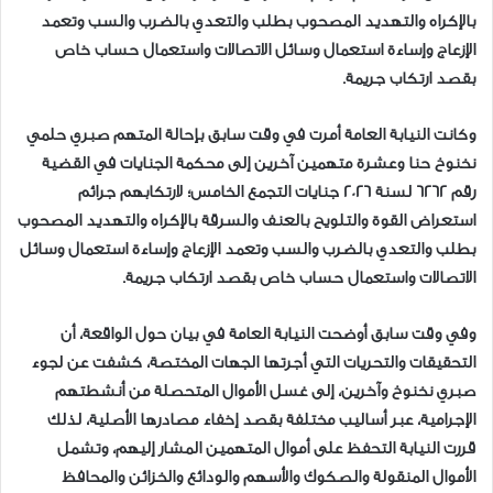
بالإكراه والتهديد المصحوب بطلب والتعدي بالضرب والسب وتعمد
الإزعاج وإساءة استعمال وسائل الاتصالات واستعمال حساب خاص
بقصد ارتكاب جريمة.
وكانت النيابة العامة أمرت في وقت سابق بإحالة المتهم صبري حلمي
نخنوخ حنا وعشرة متهمين آخرين إلى محكمة الجنايات في القضية
رقم 6262 لسنة 2026 جنايات التجمع الخامس؛ لارتكابهم جرائم
استعراض القوة والتلويح بالعنف والسرقة بالإكراه والتهديد المصحوب
بطلب والتعدي بالضرب والسب وتعمد الإزعاج وإساءة استعمال وسائل
الاتصالات واستعمال حساب خاص بقصد ارتكاب جريمة.
وفي وقت سابق أوضحت النيابة العامة في بيان حول الواقعة، أن
التحقيقات والتحريات التي أجرتها الجهات المختصة، كشفت عن لجوء
صبري نخنوخ وآخرين، إلى غسل الأموال المتحصلة من أنشطتهم
الإجرامية، عبر أساليب مختلفة بقصد إخفاء مصادرها الأصلية، لذلك
قررت النيابة التحفظ على أموال المتهمين المشار إليهم، وتشمل
الأموال المنقولة والصكوك والأسهم والودائع والخزائن والمحافظ