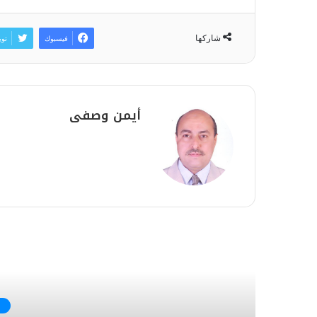
شاركها
فيسبوك
توي
أيمن وصفى
أق