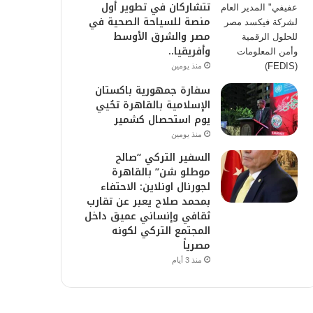
تتشاركان في تطوير أول
منصة للسياحة الصحية في
مصر والشرق الأوسط
وأفريقيا..
منذ يومين
سفارة جمهورية باكستان
الإسلامية بالقاهرة تحُيي
يوم استحصال كشمير
منذ يومين
السفير التركي “صالح
موطلو شن” بالقاهرة
لجورنال اونلاين: الاحتفاء
بمحمد صلاح يعبر عن تقارب
ثقافي وإنساني عميق داخل
المجتمع التركي لكونه
مصرياً
منذ 3 أيام