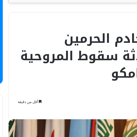
ادم الحرمين
دثة سقوط المروحية
امكو
أقل من دقيقة