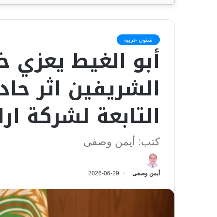
شئون عربية
أبو الغيط يعزي خ
الشريفين اثر حا
التابعة لشركة ار
كتب: أيمن وصفى
أيمن وصفى
2026-06-29