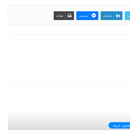
تر
لينكدإن
ماسنجر
طباعة
رأ التالي
شئون عربية