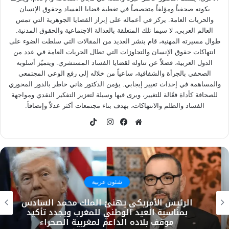
بكونه صحفياً ومؤلفاً متخصصاً في تغطية قضايا الفساد وحقوق الإنسان
والحريات العامة. يركز في أعماله على إبراز القضايا الجوهرية التي تمس
العالم العربي، لا سيما تلك المتعلقة بالعدالة الاجتماعية والحقوق المدنية.
طوال مسيرته المهنية، قام بنشر العديد من المقالات التي سلطت الضوء على
انتهاكات حقوق الإنسان والتجاوزات التي تطال الحريات العامة في عدد من
الدول العربية، فضلاً عن تناوله لقضايا الفساد المستشري. ويتميّز أسلوبه
الصحفي بالجرأة والشفافية، ساعياً من خلاله إلى رفع الوعي المجتمعي
والمساهمة في إحداث تغيير إيجابي. يؤمن الدكتور هاني خاطر بالدور المحوري
للصحافة كأداة فعّالة للتغيير، ويرى فيها وسيلة لتعزيز التفكير النقدي ومواجهة
الفساد والظلم والانتهاكات، بهدف بناء مجتمعات أكثر عدلاً وإنصافاً.
TikTok
موقع
فيسبوك
انستقرام
الويب
شئون عربية
الرئيس الأمريكي يهنئ الملك محمد السادس
بمناسبة العيد الوطني للمغرب ويجدد تأكيد
موقف بلاده الداعم لمغربية الصحراء