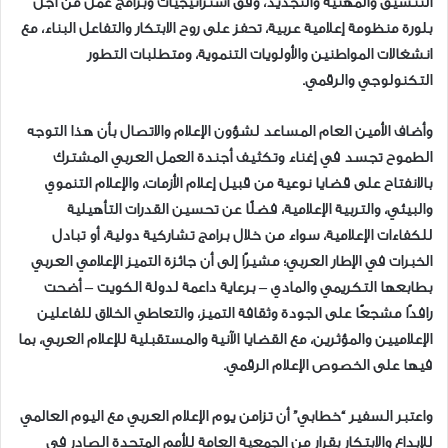
التنسيق والمهنية والتجديد، وفق استراتيجيات وبرامج عمل من أجل
بلورة منظومة إعلامية عربية، تحفز على روح الابتكار والتفاعل البناء، مع
انشغالات المواطنين والأولويات التنموية، ومتطلبات التطور
التكنولوجي والرقمي.
وأضاف الأمين العام المساعد لشؤون الإعلام والاتصال بأن هذا التوجه
الطموح تجسد في إغناء وتكثيف أجندة العمل العربي المشترك
بالانفتاح على قضايا نوعية من قبيل إعلام الأزمات، والإعلام التنموي
والبيئي، والتربية الإعلامية، فضلًا عن تحسين القدرات التأهيلية
للكفاءات الإعلامية، سواء من خلال برامج تشاركية دولية، أو تبادل
الخبرات في الإطار العربي؛ مشيرًا إلى أن جائزة التميز الإعلامي العربي
بطابعها التكريمي والمادي – برعاية داعمة لدولة الكويت – أضحت
رافدًا مشجعًا على الجودة وثقافة التميز، والتعاطي الخلاق للفاعلين
الإعلاميين والمؤثرين، مع القضايا الآنية والمستقبلية للإعلام العربي، بما
فيها على الخصوص الإعلام الرقمي.
واعتبر السفير “خطابي” أن تزامن يوم الإعلام العربي مع اليوم العالمي
للإبداع والابتكار بقرار من الجمعية العامة للأمم المتحدة الصادر في