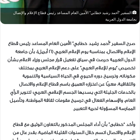
السفير "أحمد رشيد خطابي" الأمين العام المساعد رئيس قطاع الإعلام والإتصال
بجامعة الدول العربية
صرح السفير “أحمد رشيد خطابي” الأمين العام المساعد رئيس قطاع
الإعلام والاتصال، بمناسبة يوم الإعلام العربي (21 أبريل)، بأن جامعة
الدول العربية حرصت في سياق تفعيل قرار مجلس وزراء الاعلام بشأن
تخصيص “يوم للإعلام العربي” على دعم الإعلام العربي بمختلف
مكوناته، وترسيخ دوره الحيوي في الحياة السياسية والتنموية
والثقافية، معربًا عن اعتزازه العميق باسم قطاع الإعلام والاتصال
بالخدمات الجليلة التي يسديها الجسم الإعلامي العربي؛ لتنوير الرأي
العام، والإسهام الفعال في ترسيخ مقومات ثقافة المواطنة، وتأصيل
الممارسة المسؤولة لحرية التعبير.
وأكد “خطابى” بأن أداء المجلس المذكور بالتعاون الوثيق مع قطاع
الإعلام والاتصال اتسم خلال السنوات القليلة الماضية، بقدر عال من