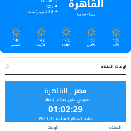
القاهرة
38º - 30º
42%
2.8 كيلومتر/ساعة
سماء صافية
40
42
41
39
38
℃
℃
℃
℃
℃
الأحد
الأثنين
الثلاثاء
الأربعاء
الخميس
اوقات الصلاة