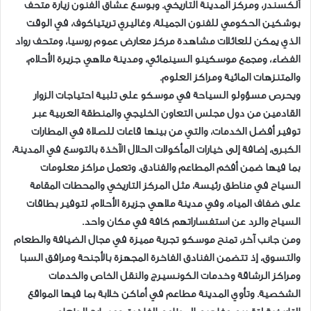
ألكسندر، ومركز المدينة التاريخي. وبوسع عشاق الفنون زيارة متحف
بوشكين الحكومي للفنون الجميلة، وغاليري تريتياكوف، في الوقت
الذي يمكن للعائلات مشاهدة مركز معارض عموم روسيا، ومتحف رواد
الفضاء، ومجمع موسكينو السينمائي، ومدينة ملاهي جزيرة الأحلام،
والمتنزهات المائية ومراكز العلوم.
ويحرص مسؤولو السياحة في موسكو على تلبية احتياجات الزوار
القادمين من دول مجلس التعاون الخليجي والمنطقة العربية عبر
توفير أفضل الخدمات، والتي من بينها قاعات للصلاة في المطارات
الكبرى، إضافة إلى خيارات المأكولات الحلال الآخذة بالتوسع في المدينة،
بما فيها ضمن أفخم المطاعم والفنادق. وتعمل مراكز معلومات
السياح في مناطق رئيسة، مثل المركز التاريخي والمحطات المقامة
على ضفاف المياه، وفي مدينة ملاهي جزيرة الأحلام، لتوفير بطاقات
السياح والرد عن استفساراتهم كافة في مكان واحد.
ومن جانب آخر، تمنح موسكو تجربة مميزة في مجال الضيافة والطعام
والتسوق، إذ تتضمن الفنادق الفاخرة المجهزة بالأجنحة ومرافق السبا
ومراكز الرشاقة وخدمات الكونسيرج والنقل الخاص والخدمات
الشخصية. وتأوي المدينة مطاعم في أماكن خلابة بما فيها المواقع