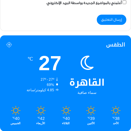
أعلمني بالمواضيع الجديدة بواسطة البريد الإلكتروني.
الطقس
27
℃
القاهرة
27º - 27º
69%
4.85 كيلومتر/ساعة
سماء صافية
40
42
40
39
38
℃
℃
℃
℃
℃
الأحد
الأثنين
الثلاثاء
الأربعاء
الخميس