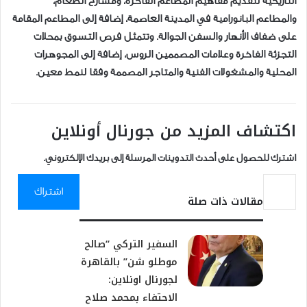
التاريخية لتقديم مفاهيم المطاعم الفاخرة، ومسارح الطعام،
والمطاعم البانورامية في المدينة العاصمة، إضافة إلى المطاعم المقامة
على ضفاف الأنهار والسفن الجوالة. وتتمثل فرص التسوق بمحلات
التجزئة الفاخرة وعلامات المصممين الروس، إضافة إلى المجوهرات
المحلية والمشغولات الفنية والمتاجر المصممة وفقا لنمط معين.
اكتشاف المزيد من جورنال أونلاين
اشترك للحصول على أحدث التدوينات المرسلة إلى بريدك الإلكتروني.
كتابة بريدك الإلكتروني...
اشتراك
مقالات ذات صلة
السفير التركي “صالح
موطلو شن” بالقاهرة
لجورنال اونلاين:
الاحتفاء بمحمد صلاح