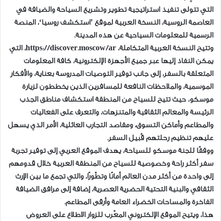
التي تتولى تنفيذ استراتيجية تطوير وتشريع السياحة والضيافة في
العاصمة الروسية، النسخة العربية لموقع ’استكشف روسيا‘، المنصة
الرسمية للمعلومات السياحية عن هذه المدينة.
وتتيح النسخة العربية المتكاملة، https://discover.moscow/ar، التي
يمكن النفاذ إليها عبر جميع الأجهزة الإلكترونية، كافة المعلومات
المتعلقة بالسفر، إلى جانب توفير التوصيات المدروسة بعناية، والأفكار
الموسمية، والملاحظات النافعة للمسافرين الذين يخططون لزيارة
موسكو، حيث تتيح للسياح من المنطقة استكشاف مناطق الجذب
الرئيسة والمعالم الثقافية والمتنزهات، والتعرف على الفعاليات
والمطاعم وأماكن التسوق، ومقاصد التجارب العائلية، الأمر الذي يسهل
عليهم تنظيم رحلتهم قُبيل السفر.
ووفقًا للجنة موسكو للسياحة، يهدف الموقع العربي إلى توفير تجربة
سفر أكثر راحة وخصوصية للسياح من المنطقة العربية خلال قدومهم
إلى واحدة من أكثر مدن العالم أمانًا وتطّورًا، والتي تجمع ما بين الإرث
الثقافي والبنية التحتية الحضرية العصرية، إضافة إلى مرافق الضيافة
الفاخرة والمساحات الخضراء العامة وأرقى المطاعم.
هذا، ويتيح الموقع الإلكتروني المعّرب للزوار الاطلاع على العروض