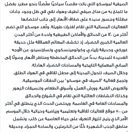
الصيفية لموسكو التي باتت مقصدًا سياحيًّا مفّضلًا بنحو مطرد بفضل
ما تتمتع به من مناخ صيفي لطيف وهواء نقي في ظل وجود جادات
مظللة وجسور عديدة على ضفاف الأنهار، إلى جانب احتضانها
الفعاليات المسائية التي تقام لفترات طويلة. وتُعد موسكو التي تضم
أكثر من 140 من الحدائق والأماكن الطبيعية واحدة من أكثر المدن
العالمية الكبرى الخضراء، إذ تكشف المعالم العملاقة مثل حديقة
غوركي، وحديقة زاريادي، وكولومينسكوي، وتسارتسينو، عن الأوجه
العديدة للمدينة، بدءًا من الحدائق المخططة ومناظر الأنهار، وصولًا إلى
المباني المعمارية التاريخية والمساحات الخضراء الهادئة.
وخلال الصيف، تتحول المدينة إلى محفل ثقافي في الهواء الطلق.
وتجمع فعالية ’الصيف في موسكو‘ بين الحفلات الموسيقية،
والعروض الفنية، وورش العمل، وأسواق الطعام، وتنسيقات الزهور
وكذلك النشاطات العائلية التي تقام في الشوارع والحدائق
والمساحات العامة في العاصمة. ويحتضن الحدث الذي ينطلق في أكثر
من 500 موقع فعاليات ثقافية وتعليمية ورياضية وحياتية خلال الموسم،
الأمر الذي يتيح للزوار التعرف على حياة العاصمة عن كثب. وتشمل
مناطق الجذب الشهيرة كّلًا من الكرملين، والساحة الحمراء، وحديقة