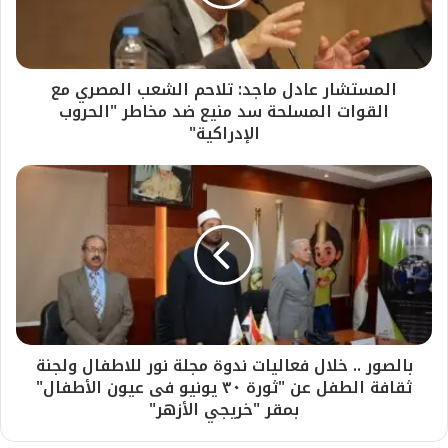
المستشار عادل ماجد: تلاحم الشعب المصري مع
القوات المسلحة سد منيع ضد مخاطر "الحروب
الإدراكية"
بالصور .. خلال فعاليات ندوة مجلة نور للاطفال ولجنة
ثقافة الطفل عن "ثورة ٣٠ يونيو فى عيون الأطفال"
بمقر "خريجي الأزهر"