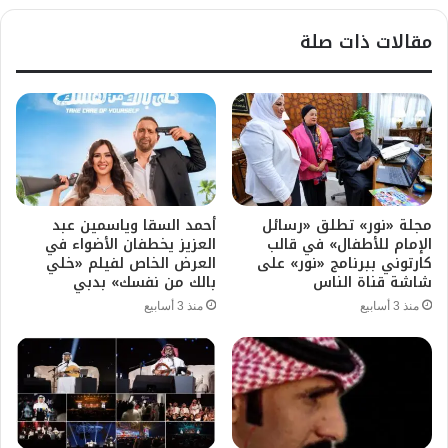
مقالات ذات صلة
مجلة «نور» تطلق «رسائل
أحمد السقا وياسمين عبد
الإمام للأطفال» في قالب
العزيز يخطفان الأضواء في
كارتوني ببرنامج «نور» على
العرض الخاص لفيلم «خلي
شاشة قناة الناس
بالك من نفسك» بدبي
منذ 3 أسابيع
منذ 3 أسابيع