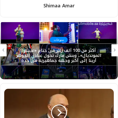
Shimaa Amar
منوعات
أكثر من 100 ألف زائر في ختام «عيشوا
المونديال».. وبنش مارك تحول عبادي الجوهر
أرينا إلى أكبر وجهة جماهيرية في جدة