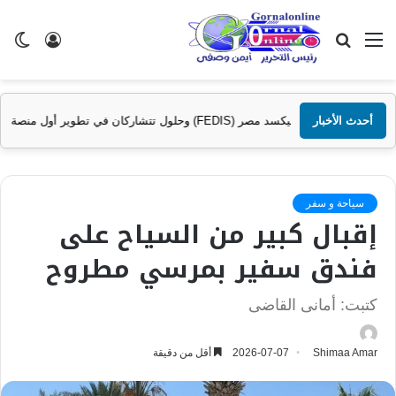
القائمة
بحث
تسجيل
ال
عن
الدخول
الم
صر (FEDIS) وحلول تتشاركان في تطوير أول منصة للسياحة الصحية في مصر والشرق الأوسط وأفريقيا..
أحدث الأخبار
سياحة و سفر
إقبال كبير من السياح على
فندق سفير بمرسي مطروح
كتبت: أمانى القاضى
Shimaa Amar
2026-07-07
أقل من دقيقة