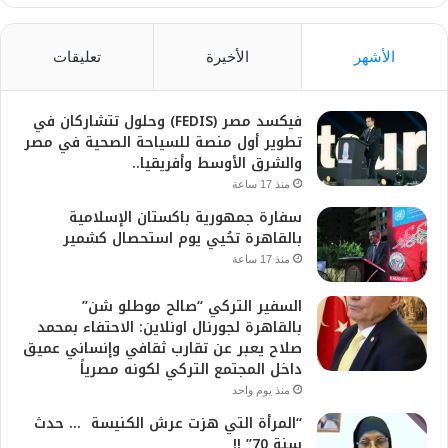
الأشهر
الأخيرة
تعليقات
فيكسد مصر (FEDIS) وحلول تتشاركان في
تطوير أول منصة للسياحة الصحية في مصر
والشرق الأوسط وأفريقيا..
منذ 17 ساعة
سفارة جمهورية باكستان الإسلامية
بالقاهرة تحُيي يوم استحصال كشمير
منذ 17 ساعة
السفير التركي “صالح موطلو شن”
بالقاهرة لجورنال اونلاين: الاحتفاء بمحمد
صلاح يعبر عن تقارب ثقافي وإنساني عميق
داخل المجتمع التركي لكونه مصرياً
منذ يوم واحد
“المرأة التي هزت عرش الكنيسة … حدث
سنة 70” !!