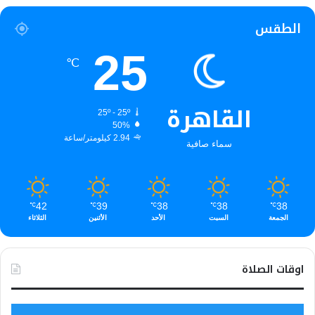
الطقس
25
℃
القاهرة
25º - 25º
50%
2.94 كيلومتر/ساعة
سماء صافية
42
39
38
38
38
℃
℃
℃
℃
℃
الجمعة
السبت
الأحد
الأثنين
الثلاثاء
اوقات الصلاة