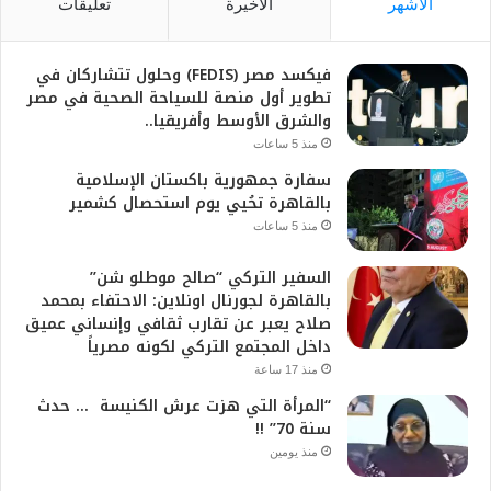
الأشهر
الأخيرة
تعليقات
فيكسد مصر (FEDIS) وحلول تتشاركان في
تطوير أول منصة للسياحة الصحية في مصر
والشرق الأوسط وأفريقيا..
منذ 5 ساعات
سفارة جمهورية باكستان الإسلامية
بالقاهرة تحُيي يوم استحصال كشمير
منذ 5 ساعات
السفير التركي “صالح موطلو شن”
بالقاهرة لجورنال اونلاين: الاحتفاء بمحمد
صلاح يعبر عن تقارب ثقافي وإنساني عميق
داخل المجتمع التركي لكونه مصرياً
منذ 17 ساعة
“المرأة التي هزت عرش الكنيسة … حدث
سنة 70” !!
منذ يومين