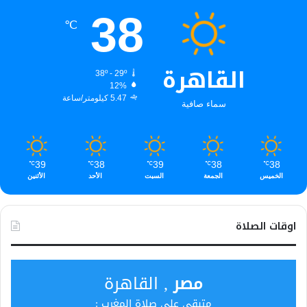
38
℃
القاهرة
38º - 29º
12%
5.47 كيلومتر/ساعة
سماء صافية
39
38
39
38
38
℃
℃
℃
℃
℃
الخميس
الجمعة
السبت
الأحد
الأثنين
اوقات الصلاة