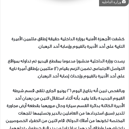
وزارة الداخلية
كشفت الأجهزة الأمنية بوزارة الداخلية حقيقة إطلاق ملثمين الأعيرة
النارية على أحد الأديرة بالفيوم وإصابة أحد الرهبان.
رصدت وزارة الداخلية منشورا مدعوما بمقطع فيديو تم تداوله بمواقع
التواصل الاجتماعى تضمن الزعم بقيام (2) ملثمين بإطلاق أعيرة نارية
على أحد الأديرة بالفيوم وإحداث إصابة أحد الرهبان.
وبالفحص تبين أنه بتاريخ اليوم 26 يونيو الجارى تلقى قسم شرطة
الفيوم الجديدة بلاغا يفيد بأنه أثناء استقلال اثنين من رهبان أحد
الأديرة الكائنة بدائرة القسم سيارة وحال مرورهما بقطعة أرض مجاورة
للدير (سبق استردادها من العاملين بالدير وتسليمها للجهات
المختصة لكونها من أملاك الدولة)، قام اثنين من الخفراء الخصوصيين
بإعتراضهما وإطلاق أحدهما عيارا ناريا من بندقية خرطوش تجاههما،