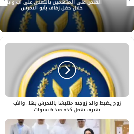
القبض على المتهمين بالتعدي على أب وابنيه
خلال حفل زفاف بأبو النمرس
زوج يضبط والد زوجته متلبسًا بالتحرش بها.. والأب
يعترف بعمل كده منذ 6 سنوات