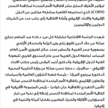
لمؤتمر الأطراف السابع عشر لاتفاقية الأمم المتحدة لمكافحة التصحر
(COP17)، الذي تستضيفه القاهرة بمشاركة ممثلين عن الدول
الإفريقية والاتحاد الإفريقي وأمانة الاتفاقية، إلى جانب عدد من الشركاء
الدوليين والإقليميين.
شهدت الجلسة الافتتاحية مشاركة كل من: د.غادة عبد المنعم حجازي
ممثلة عن علاء الدين فاروق زكى وزير الزراعة واستصلاح الأراضي
بجمهورية مصر العربية، والسفير محند صالح لعجوزي، الأمين العام
المساعد لجامعة الدول العربية مدير عام الصندوق العربي للمعونة
الفنية للدول الإفريقية، والدكتور أحمد المقص رئيس مكتب الاتحاد
الإفريقي – سافجراد، د.سارة حسن ممثلة عن وزارة الخارجية المصرية،
الدكتورة بيرغوي لاميزانا – رئيسة شعبة الشؤون العالمية والسياسات
والتعاون الإقليمي باتفاقية الأمم المتحدة لمكافحة التصحر، ممثلةً
للأمين التنفيذي للاتفاقية، جان كواديا – رئيس المجموعة الأفريقية في
اتفاقية الأمم المتحدة لمكافحة التصحر، إضافة إلى نخبة من كبار
المسؤولين الأفارقة والخبراء المعنيين بقضايا البيئة والتنمية في
إفريقيا.