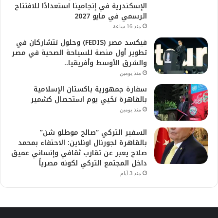
الإسكندرية في إنجامينا استعدادًا للافتتاح
الرسمي في مايو 2027
منذ 16 ساعة
فيكسد مصر (FEDIS) وحلول تتشاركان في
تطوير أول منصة للسياحة الصحية في مصر
والشرق الأوسط وأفريقيا..
منذ يومين
سفارة جمهورية باكستان الإسلامية
بالقاهرة تحُيي يوم استحصال كشمير
منذ يومين
السفير التركي “صالح موطلو شن”
بالقاهرة لجورنال اونلاين: الاحتفاء بمحمد
صلاح يعبر عن تقارب ثقافي وإنساني عميق
داخل المجتمع التركي لكونه مصرياً
منذ 3 أيام