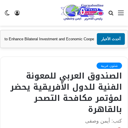
القائمة
بحث
تسجيل
ال
عن
الدخول
الم
أحدث الأخبار
n and GAFI Discuss Ways to Enhance Bilateral Investment and Economic Co
شئون عربية
الصندوق العربي للمعونة
الفنية للدول الأفريقية يحضر
لمؤتمر مكافحة التصحر
بالقاهرة
كتب: أيمن وصفى