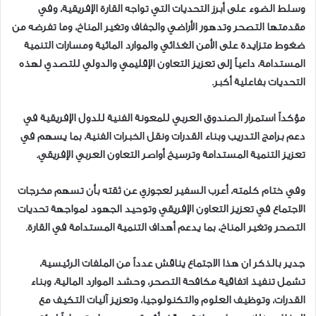
وسلط الضوء على أبرز التحديات التي تواجه القارة الإفريقية، وفي
مقدمتها التصحر وتدهور الأراضي والجفاف وتغير المناخ، وما تفرضه من
ضغوط متزايدة على الأمن الغذائي والموارد المائية ومسارات التنمية
المستدامة، داعياً إلى تعزيز التعاون الإقليمي والدولي للتصدي لهذه
التحديات بفاعلية أكبر.
مؤكداً استمرار الصندوق العربي للمعونة الفنية للدول الإفريقية في
دعم برامج التدريب وبناء القدرات ونقل الخبرات الفنية، بما يسهم في
تعزيز التنمية المستدامة وترسيخ أواصر التعاون العربي الإفريقي.
وفي ختام كلمته، أعرب السفير لعجوزي عن ثقته بأن تسهم مخرجات
الاجتماع في تعزيز التعاون الإفريقي وتوحيد الجهود لمواجهة تحديات
التصحر وتغير المناخ، بما يدعم أهداف التنمية المستدامة في القارة.
جدير بالذكر ان هذا الاجتماع يناقش عدداً من الملفات الرئيسية،
تشمل تنفيذ اتفاقية مكافحة التصحر، وحشد الموارد المالية، وبناء
القدرات، وتوظيف العلوم والتكنولوجيا، وتعزيز آليات التكيف مع