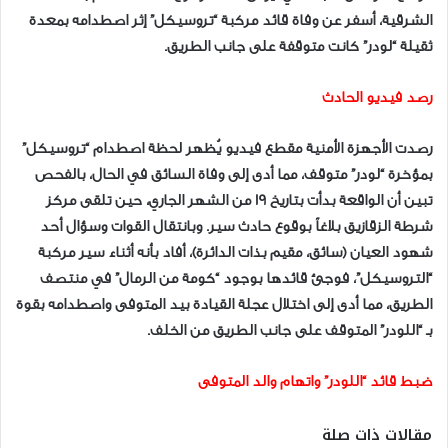
الشرقية، أسفر عن وفاة قائد مركبة “تروسيكل” إثر اصطدامه بمعدة
ثقيلة “لودر” كانت متوقفة على جانب الطريق.
رصد فيديو الحادث
رصدت الأجهزة الأمنية مقطع فيديو يُظهر لحظة اصطدام “تروسيكل”
بمؤخرة “لودر” متوقف، مما أدى إلى وفاة السائق في الحال، بالفحص
تبين أن الواقعة بدأت بتاريخ 19 من الشهر الجاري، حين تلقى مركز
شرطة الزقازيق بلاغاً بوقوع حادث سير. وبانتقال القوات وسؤال أحد
شهود العيان (سائق، مقيم بذات الدائرة)، أفاد بأنه أثناء سير مركبة
“التروسيكل”، فوجئ قائدها بوجود “كومة من الرمال” في منتصف
الطريق، مما أدى إلى اختلال عجلة القيادة بيد المتوفى واصطدامه بقوة
بـ “اللودر” المتوقف على جانب الطريق من الخلف.
ضبط قائد “اللودر” واتهام والد المتوفى
مقالات ذات صلة