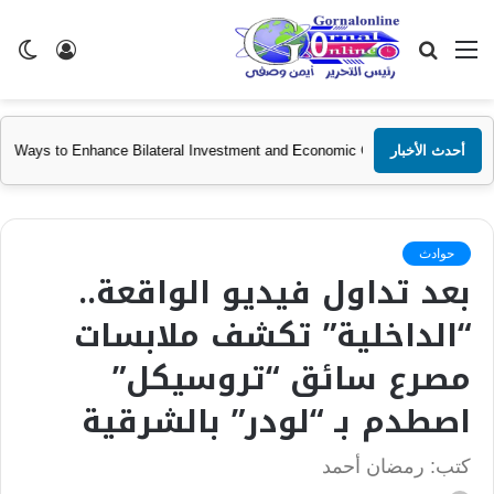
القائمة
بحث
تسجيل
ال
عن
الدخول
الم
أحدث الأخبار
stan and GAFI Discuss Ways to Enhance Bilateral Investment and Economic
حوادث
بعد تداول فيديو الواقعة..
“الداخلية” تكشف ملابسات
مصرع سائق “تروسيكل”
اصطدم بـ “لودر” بالشرقية
كتب: رمضان أحمد