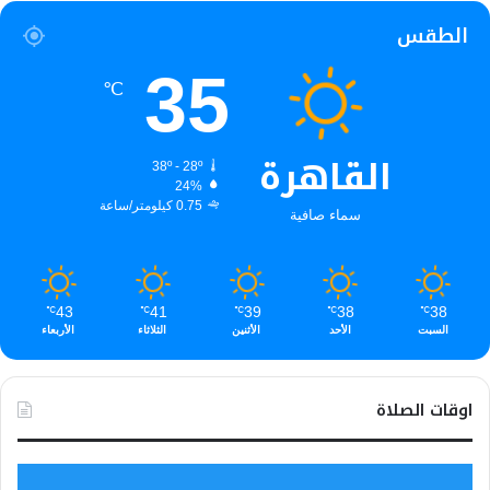
الطقس
35
℃
القاهرة
38º - 28º
24%
0.75 كيلومتر/ساعة
سماء صافية
43
41
39
38
38
℃
℃
℃
℃
℃
السبت
الأحد
الأثنين
الثلاثاء
الأربعاء
اوقات الصلاة