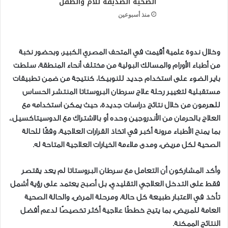
الصحية الصديقة للأم والطفل
منذ أسبوعين
وخلال ندوة علمية أُقيمت في المتحف المصري الكبير، وبحضور نخبة
من أطباء الأورام والمسالك البولية من مختلف أنحاء المنطقة، سلطت
باير الضوء على استخدام جديد للنوبيكا، كنتيجة من ضمن تطبيقات
مستقبلية لتغيير رحلة علاج سرطان البروستاتا المنتشر الحساس
للهرمون من خلال نتائج دراسات جديدة، حيث يمكن استخدامه مع
العلاج بالحرمان من الأندروجين وحده أو بالاشتراك مع الدوسيتاكسيل.،
بما يمنح الأطباء مرونة أكبر في اتخاذ القرارات العلاجية، وفقًا للحالة
الصحية لكل مريض، ومدى ملاءمة الخيارات العلاجية المتاحة له.
وأكد المشاركون أن التعامل مع سرطان البروستاتا لم يعد يقتصر
فقط على التدخل العلاجي التقليدي، بل أصبح يعتمد على رؤية أشمل
تأخذ في الاعتبار طبيعة كل حالة، ومرحلة المرض، والحالة الصحية
العامة للمريض، بما يتيح خططًا علاجية أكثر تخصيصًا لدعم أفضل
النتائج الممكنة.