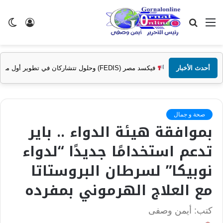
القائمة
بحث
تسجيل
ال
عن
الدخول
الم
وحلول تتشاركان في تطوير أول منصة للسياحة الصحية في مصر والشرق الأوسط وأفريقيا..
أحدث الأخبار
صحة و جمال
بموافقة ھیئة الدواء .. بایر
تدعم استخدامًا جدیدًا “لدواء
نوبیكا” لسرطان البروستاتا
مع العلاج الھرموني بمفرده
كتب: أيمن وصفى