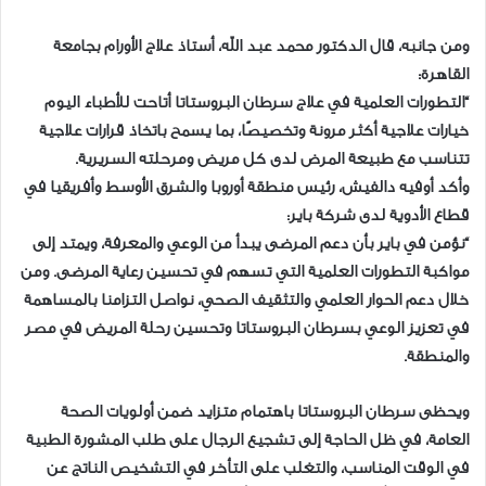
ومن جانبه، قال الدكتور محمد عبد الله، أستاذ علاج الأورام بجامعة
القاهرة:
“التطورات العلمية في علاج سرطان البروستاتا أتاحت للأطباء اليوم
خيارات علاجية أكثر مرونة وتخصيصًا، بما يسمح باتخاذ قرارات علاجية
تتناسب مع طبيعة المرض لدى كل مريض ومرحلته السريرية.
وأكد أوفيه دالفيش، رئيس منطقة أوروبا والشرق الأوسط وأفريقيا في
قطاع الأدوية لدى شركة باير:
“نؤمن في باير بأن دعم المرضى يبدأ من الوعي والمعرفة، ويمتد إلى
مواكبة التطورات العلمية التي تسهم في تحسين رعاية المرضى. ومن
خلال دعم الحوار العلمي والتثقيف الصحي، نواصل التزامنا بالمساهمة
في تعزيز الوعي بسرطان البروستاتا وتحسين رحلة المريض في مصر
والمنطقة.
ويحظى سرطان البروستاتا باهتمام متزايد ضمن أولويات الصحة
العامة، في ظل الحاجة إلى تشجيع الرجال على طلب المشورة الطبية
في الوقت المناسب، والتغلب على التأخر في التشخيص الناتج عن