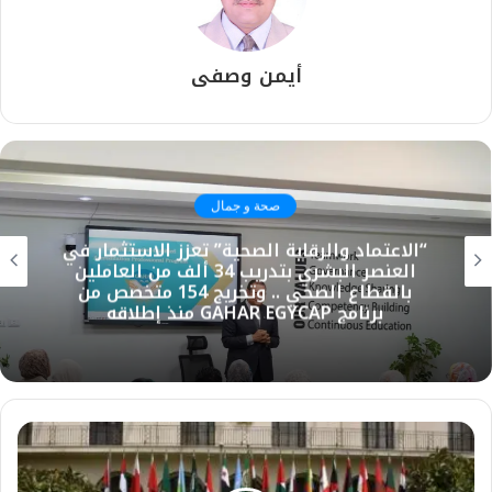
أيمن وصفى
صحة و جمال
“الاعتماد والرقابة الصحية” تعزز الاستثمار في
العنصر البشري بتدريب 34 ألف من العاملين
بالقطاع الصحي .. وتخريج 154 متخصص من
برنامج GAHAR EGYCAP منذ إطلاقه