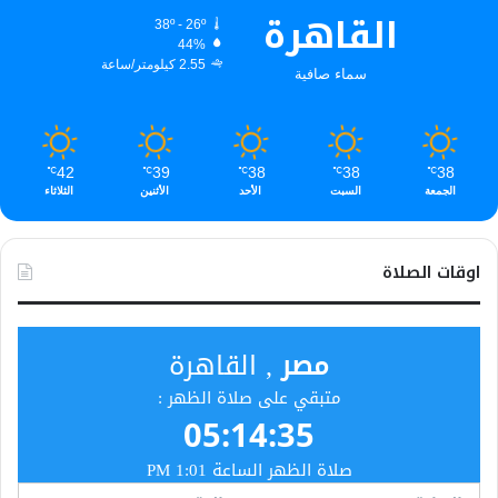
القاهرة
38º - 26º
44%
2.55 كيلومتر/ساعة
سماء صافية
42
39
38
38
38
℃
℃
℃
℃
℃
الجمعة
السبت
الأحد
الأثنين
الثلاثاء
اوقات الصلاة