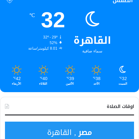
الطقس
32
℃
القاهرة
32º - 29º
52%
8.01 كيلومتر/ساعة
سماء صافية
42
40
39
38
32
℃
℃
℃
℃
℃
السبت
الأحد
الأثنين
الثلاثاء
الأربعاء
اوقات الصلاة