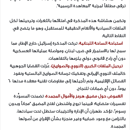
ترقى مطلقاً لمرتبة “المعاهدة الرسمية”.
​وتكمن هشاشة هذه المذكرة في امتلائها بالثغرات، وترحيلها لكل
الملفات السيادية والألغام الحقيقية للمستقبل، وهو ما يتضح في
النقاط التالية:
​استباحة الساحة اللبنانية:
تركت المذكرة إسرائيل خارج الإطار، مما
سمح لها بالاستمرار في ضرب لبنان، ومواصلة عملياتها العسكرية
دون أي رادع قانوني دولي يلزمها بالتفاهمات.
​ترحيل الملفات الكبرى (النووي والصواريخ):
عُزلت القضايا الجوهرية
كالملف النووي الإيراني وتفكيك ترسانة الصواريخ البالستية ونفوذ
الفصائل الإقليمية، وتم تأجيلها إلى مفاوضات تقنية معقدة مدتها 60
يوماً، دون أي ضمانات للنجاح.
​الغموض حول مضيق هرمز والأموال المجمدة:
تضمنت المسوَّدة
تفسيرات متضاربة؛ فبينما تروج واشنطن لفتح المضيق “مجاناً وبدون
رسوم”، تؤكد طهران أن الإدارة والترتيبات ستظل تحت سيادتها،
بالتزامن مع وعود ضبابية وغير منجزة بشأن الإفراج عن أصولها
المجمدة.