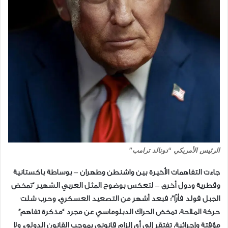
الرئيس الأمريكي “دونالد ترامب”
​جاءت التفاهمات الأخيرة بين واشنطن وطهران – بوساطة باكستانية
وقطرية ودول أخرى – لتعكس بوضوح المثل العربي الشهير “تمخض
الجبل فولد فأرًا”؛ فبعد أشهر من التصعيد العسكري، وحرب شلت
حركة الملاحة، تمخض الحراك الدبلوماسي عن مجرد “مذكرة تفاهم”
مؤقتة وإجرائية، تفتقر إلى أي إلزام قانوني بموجب القانون الدولي، ولا