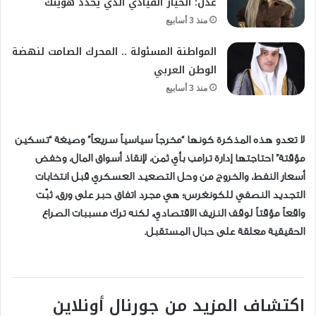
عدل: الخيار القيادي الذي يحدد هويتك
منذ 3 أسابيع
المواطنة المسئولة .. المحرك الصامت لنهضة
الوطن العربي
منذ 3 أسابيع
لا تعدو هذه المذكرة كونها “مخرجاً سياسياً سريعاً” وصيغة “تسكين
مؤقتة” احتاجتها إدارة ترامب بأي ثمن، لإنقاذ أسواق المال، وخفض
أسعار النفط، والخروج من وحل التصعيد العسكري قبل انتخابات
التجديد النصفي للكونغرس؛ هي مجرد اتفاق حبر على ورق، ثبّت
واقعاً مؤقتاً لوقف النزيف الاقتصادي، لكنه ترك مسببات الصراع
الحقيقية معلقة على حبال المستقبل.
اكتشاف المزيد من جورنال أونلاين