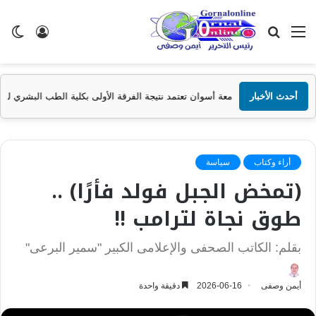
القائمة
بحث
تسجيل
ال
عن
الدخول
الم
أحدث الأخبار
جامعة أسوان تعتمد نتيجة الفرقة الأولى بكلية الطب البشري للعام الجامعي 2025/2026
أراء وكتاب
سياسة
(تمخض الجبل فولد فأرًا) ..
طوق نجاة لترامب !!
بقلم: الكاتب الصحفى والإعلامى الكبير "سمير البرعى"
أيمن وصفى
2026-06-16
دقيقة واحدة