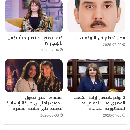
مصر تحطم كل التوقعات ..
كيف يصنع الانتصار جيلًا يؤمن
بالإنجاز ؟!
2026-07-06
2026-07-04
3 يوليو..انتصار إرادة الشعب
«سما»… حين تتحول
المصري وشهادة ميلاد
المونودراما إلى صرخة إنسانية
للجمهورية الجديدة
تتجسد على خشبة المسرح
2026-07-03
2026-07-03