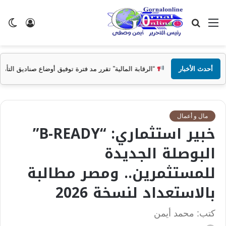
القائمة
بحث
تسجيل
ال
عن
الدخول
الم
أحدث الأخبار
“الرقابة المالية” تقرر مد فترة توفيق أوضاع صناديق التأمين الخاصة حتى 31 ديسمبر المقبل
مال و أعمال
خبير استثماري: “B-READY”
البوصلة الجديدة
للمستثمرين.. ومصر مطالبة
بالاستعداد لنسخة 2026
كتب: محمد أيمن