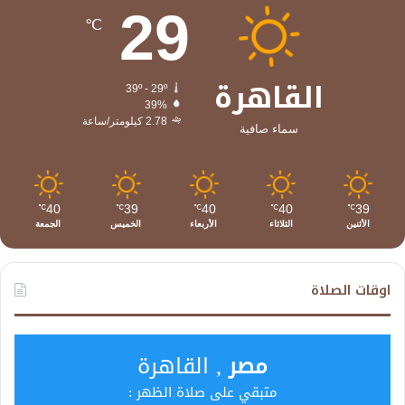
29
℃
القاهرة
39º - 29º
39%
2.78 كيلومتر/ساعة
سماء صافية
40
39
40
40
39
℃
℃
℃
℃
℃
الأثنين
الثلاثاء
الأربعاء
الخميس
الجمعة
اوقات الصلاة