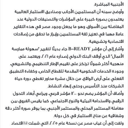
الأجنبية المباشرة.
وأوضح سمنه أن المستثمرين الأجانب وصناديق الاستثمار العالمية
يعتمدون بصورة كبيرة على المؤشرات والتصنيفات الدولية عند
المفاضلة بين الأسواق، وهو ما يجعل وجود مصر في هذه التقارير
عاملا مهما في تعزيز ثقة المستثمرين وإبراز ما تحقق من إصلاحات
اقتصادية وتشريعية.
وأشار إلى أن مؤشر B-READY جاء بديلًا لتقرير “سهولة ممارسة
الأعمال” الذي أوقف البنك الدولي إصداره عام 2021، ويعتمد على
منهجية أكثر شمولًا ترتكز على تقييم الإطار التنظيمي والتشريعي،
وجودة الخدمات الحكومية المقدمة للقطاع الخاص، وكفاءة التطبيق
الفعلي على أرض الواقع، من خلال عشرة محاور تغطي دورة حياة
الشركات منذ التأسيس وحتى إنهاء النشاط.
وأضاف أن المؤشر يضم نحو 1200 مؤشر فرعي، ويراعي أبعاد التحول
الرقمي والاستدامة البيئية والنوع الاجتماعي، كما يقيس الفروق بين
معاملة المستثمر المحلي والمستثمر الأجنبي، بما يوفر صورة أكثر دقة
وشفافية عن مناخ الاستثمار في كل دولة.
ولفت إلى أن غياب مصر عن نسخة عام 2025، التي شملت 101 اقتصاد