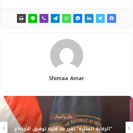
Shimaa Amar
مال و أعمال
“الرقابة المالية” تقرر مد فترة توفيق الأوضاع