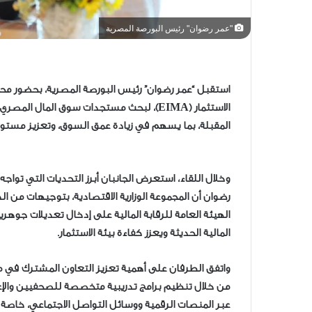
"عمر رضوان" رئيس البورصة المصرية
استقبل “عمر رضوان” رئيس البورصة المصرية، بحضور محم
الاستثمار (EIMA)، لبحث مستجدات سوق المال ا
المقبلة، بما يسهم في زيادة عمق السوق، وتعزيز مستوي
‎وخلال اللقاء، استعرض الجانبان أبرز التحديات التي تواج
رضوان أن المجموعة الوزارية الاقتصادية، بتوجيهات من
الهيئة العامة للرقابة المالية على إدخال تعديلات جوهري
المالية الحديثة ويعزز كفاءة بيئة الاستثمار.
واتفق الطرفان على أهمية تعزيز التعاون المشترك في مجا
من خلال تنظيم برامج تدريبية متخصصة للصحفيين والإعل
عبر المنصات الرقمية ووسائل التواصل الاجتماعي، خاصة