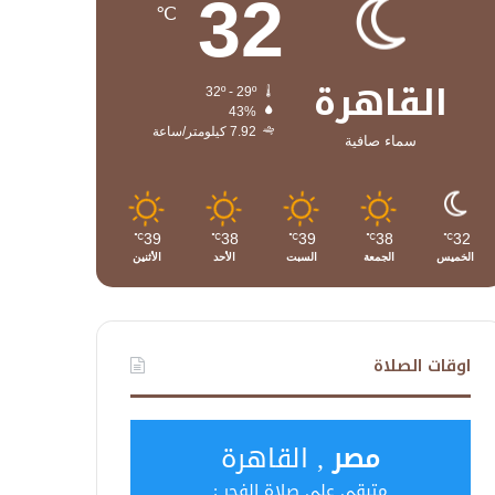
32
℃
القاهرة
32º - 29º
43%
7.92 كيلومتر/ساعة
سماء صافية
39
38
39
38
32
℃
℃
℃
℃
℃
الخميس
الجمعة
السبت
الأحد
الأثنين
اوقات الصلاة