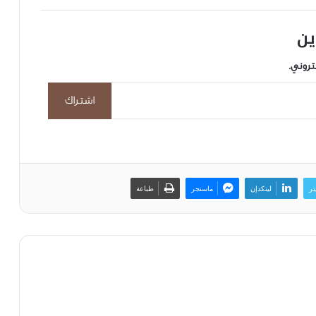
ين
تروني.
اشتراك
تر
لينكدإن
ماسنجر
طباعة