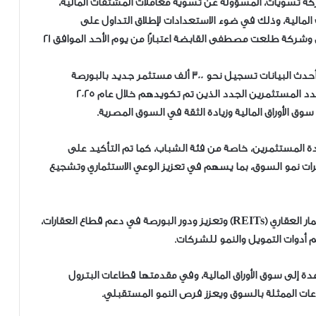
كة تسويات، المسؤولة عن تسوية معاملات المشتقات المالية،
مالية، وذلك في ضوء الاستعدادات لإطلاق التداول على
المشتقات المالية المرتبطة بأسهم البنك التجاري الدولي وشركة طلعت مصطفى القابضة اعتبارًا من يوم الأحد الموافق 21
‎وفيما يتعلق بمؤشرات نمو قاعدة المستثمرين، أظهرت أحدث البيانات تسجيل نحو 300 ألف مستثمر جديد بالبورصة
المصرية منذ بداية العام الجاري، وهو ما يعادل إجمالي عدد المستثمرين الجدد الذين تم تكويدهم خلال عام 2025
وق الأوراق المالية وزيادة الثقة في السوق المصرية.
 المستثمرين، خاصة من فئة الشباب، كما تم التأكيد على
شرات نمو السوق، بما يسهم في تعزيز الوعي الاستثماري وتشجيع
‎كما تناول الاجتماع سبل تفعيل وتنشيط صناديق الاستثمار العقاري (REITs) وتعزيز ودور البورصة في دعم قطاع العقارات،
م أدوات التمويل والنمو للشركات.
 إلى سوق الأوراق المالية، وفي مقدمتها قطاعات البترول
طاعات الممثلة بالسوق ويعزز فرص النمو المستقبلي.