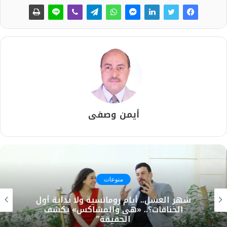
أيمن وصفى
منوعات
شهر العسل.. أيام رومانسية ولا بداية أول
الخناقات؟.. «هي والمشاكس» يكشف
الحقيقة”