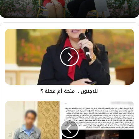
اللاجئون… منحة أم محنة ؟!