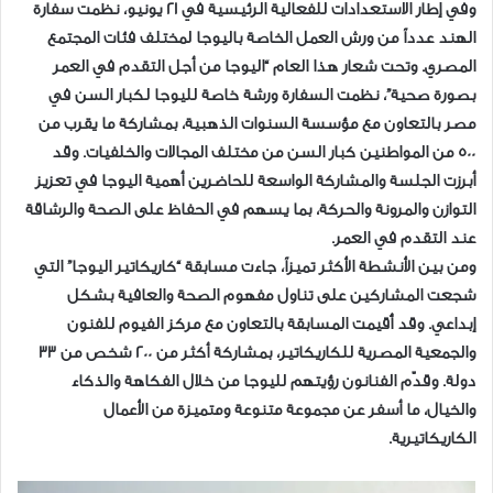
وفي إطار الاستعدادات للفعالية الرئيسية في 21 يونيو، نظمت سفارة
الهند عدداً من ورش العمل الخاصة باليوجا لمختلف فئات المجتمع
المصري. وتحت شعار هذا العام “اليوجا من أجل التقدم في العمر
بصورة صحية”، نظمت السفارة ورشة خاصة لليوجا لكبار السن في
مصر بالتعاون مع مؤسسة السنوات الذهبية، بمشاركة ما يقرب من
500 من المواطنين كبار السن من مختلف المجالات والخلفيات. وقد
أبرزت الجلسة والمشاركة الواسعة للحاضرين أهمية اليوجا في تعزيز
التوازن والمرونة والحركة، بما يسهم في الحفاظ على الصحة والرشاقة
عند التقدم في العمر.
ومن بين الأنشطة الأكثر تميزاً، جاءت مسابقة “كاريكاتير اليوجا” التي
شجعت المشاركين على تناول مفهوم الصحة والعافية بشكل
إبداعي. وقد أُقيمت المسابقة بالتعاون مع مركز الفيوم للفنون
والجمعية المصرية للكاريكاتير، بمشاركة أكثر من 200 شخص من 33
دولة. وقدّم الفنانون رؤيتهم لليوجا من خلال الفكاهة والذكاء
والخيال، ما أسفر عن مجموعة متنوعة ومتميزة من الأعمال
الكاريكاتيرية.