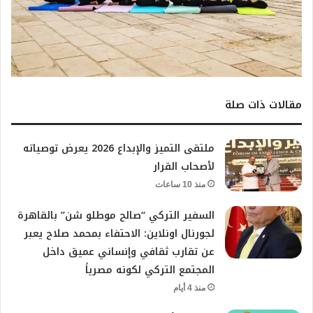
مقالات ذات صلة
ملتقى التميز والإبداع 2026 يعرض توصياته
لأصحاب القرار
منذ 10 ساعات
السفير التركي “صالح موطلو شن” بالقاهرة
لجورنال اونلاين: الاحتفاء بمحمد صلاح يعبر
عن تقارب ثقافي وإنساني عميق داخل
المجتمع التركي لكونه مصرياً
منذ 4 أيام