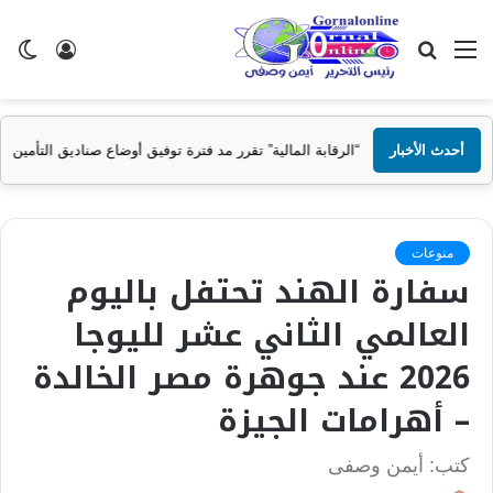
القائمة
بحث
تسجيل
ال
عن
الدخول
الم
أحدث الأخبار
“الرقابة المالية” تقرر مد فترة توفيق أوضاع صناديق التأمين الخاصة حتى 31 ديسمبر المقبل
منوعات
سفارة الهند تحتفل باليوم
العالمي الثاني عشر لليوجا
2026 عند جوهرة مصر الخالدة
– أهرامات الجيزة
كتب: أيمن وصفى