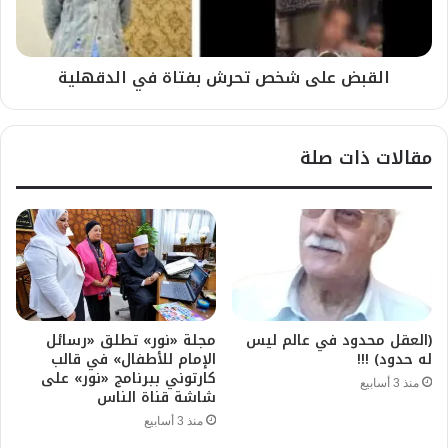
القبض على شخص تحرش بفتاة في الدقهلية
مقالات ذات صلة
(العقل محدود في عالم ليس
مجلة «نور» تطلق «رسائل
له حدود) !!!
الإمام للأطفال» في قالب
كارتوني ببرنامج «نور» على
منذ 3 أسابيع
شاشة قناة الناس
منذ 3 أسابيع