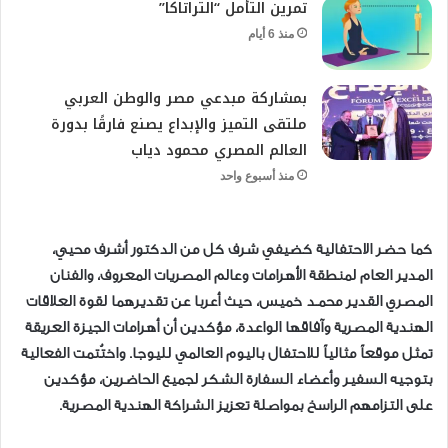
تمرين التأمل “التراتاكا”
منذ 6 أيام
بمشاركة مبدعي مصر والوطن العربي
ملتقى التميز والإبداع يصنع فارقًا بدورة
العالم المصري محمود دياب
منذ أسبوع واحد
كما حضر الاحتفالية كضيفي شرف كل من الدكتور أشرف محيي،
المدير العام لمنطقة الأهرامات وعالم المصريات المعروف، والفنان
المصري القدير محمـد خميس، حيث أعربا عن تقديرهما لقوة العلاقات
الهندية المصرية وآفاقها الواعدة، مؤكدين أن أهرامات الجيزة العريقة
تمثل موقعاً مثالياً للاحتفال باليوم العالمي لليوجا. واختُتمت الفعالية
بتوجيه السفير وأعضاء السفارة الشكر لجميع الحاضرين، مؤكدين
على التزامهم الراسخ بمواصلة تعزيز الشراكة الهندية المصرية.