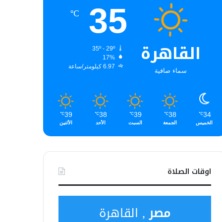
35
℃
القاهرة
35º - 29º
17%
6.97 كيلومتر/ساعة
سماء صافية
39
38
39
38
34
℃
℃
℃
℃
℃
الخميس
الجمعة
السبت
الأحد
الأثنين
اوقات الصلاة