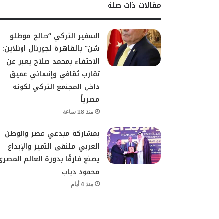
مقالات ذات صلة
السفير التركي “صالح موطلو
شن” بالقاهرة لجورنال اونلاين:
الاحتفاء بمحمد صلاح يعبر عن
تقارب ثقافي وإنساني عميق
داخل المجتمع التركي لكونه
مصرياً
منذ 18 ساعة
بمشاركة مبدعي مصر والوطن
العربي ملتقى التميز والإبداع
يصنع فارقًا بدورة العالم المصري
محمود دياب
منذ 4 أيام