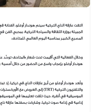
التقت عازفة الناي التركية سينم هوندار أوغلو، الفنانة ف
المصري الكبير بمناسبة اليوم العالمي للمتاحف.
وخلال الفعالية التي أُقيمت تحت شعار «المتاحف توحّد 
هوندار أوغلو بإعجاب واسع من الحضور من خلال أمسية عز
وتُعد هوندار أوغلو من أبرز عازفات الناي في تركيا، إذ ت
والتلفزيون التركية (TRT) إلى العروض
إذاعية في إذاعة صوت تركيا، وشاركت بصفتها عازفة ناي ف