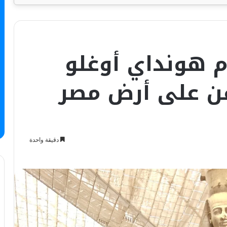
م هونداي أوغلو
فن على أرض مصر
دقيقة واحدة