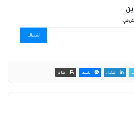
ين
تروني.
اشتراك
تر
لينكدإن
ماسنجر
طباعة