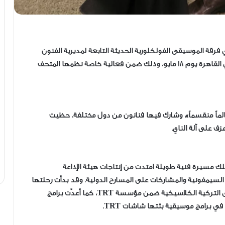
ي فرقة الموسيقى الفولكلورية الحديثة التابعة لمديرية الفنون
الجميلة بوزارة الثقافة والسياحة التركية، بمحبي الفن في القاهرة يوم 18 مايو، وذلك ضمن فعالية خاصة نظمها المتحف
عالماً منقسماً»، وشارك فيها فنانون من دول مختلفة، حظيت
ف على آلة الناي.
متلك مسيرة فنية طويلة امتدت من إنتاجات هيئة الإذاعة
 مع الأوركسترات السيمفونية والمشاركات على المسارح الدولية. وقد بدأت رحلتها
الموسيقية في أنقرة، حيث تلقت تعليمها في الموسيقى التركية الكلاسيكية ضمن مؤسسة TRT، كما أعدّت برامج
ي برامج موسيقية بثتها شاشات TRT.