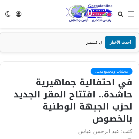
القائمة
بحث
تسجيل
ال
عن
الدخول
الم
أحدث الأخبار
محليات ومجتمع مدنى
في احتفالية جماهيرية
حاشدة.. افتتاح المقر الجديد
لحزب الجبهة الوطنية
بالخصوص
كتب: عبد الرحمن عباس