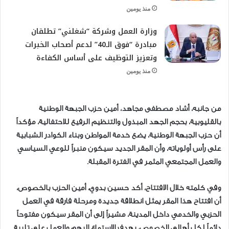
منذ يومين
وزارة العمل وشركة “شغلني” تطلقان
مبادرة “فوق الـ40” لدعم أصحاب الخبرات
وتعزيز التوظيف على أساس الكفاءة
منذ يومين
من جانبه، أشاد مصطفى مجاهد، أمين حزب الجبهة الوطنية
بالقليوبية، بحجم الجهد المبذول والتنظيم الرفيع للاحتفالية، مؤكداً
أن حزب الجبهة الوطنية، يضع خدمة المواطن وبناء الكوادر الشبابية
على رأس أولوياته، وأن المقر الجديد سيكون منبراً للوعي السياسي
والعمل المجتمعي المثمر في الفترة المقبلة.
وفي كلمته خلال الافتتاح، أكد حسين بدوي، أمين الحزب بالخصوص،
أن افتتاح هذا المقر يمثل انطلاقة جديدة ومرحلة فارقة في العمل
الحزبي والخدمي داخل المدينة، مشيراً إلى أن المقر سيكون مفتوحاً
دائماً لكل أهالي الخصوص، بهدف الاستماع إليهم والعمل على تلبية