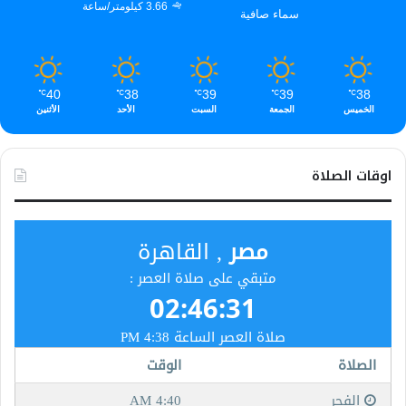
3.66 كيلومتر/ساعة
سماء صافية
40
38
39
39
38
℃
℃
℃
℃
℃
الخميس
الجمعة
السبت
الأحد
الأثنين
اوقات الصلاة