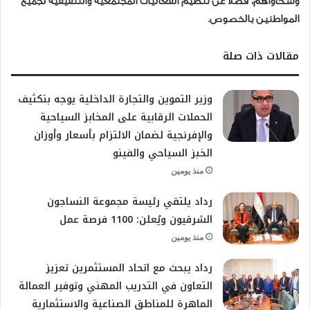
وشكاواهم، فضلاً عن تنظيم الفعاليات المجتمعية والتثقيفية لجميع
المواطنين بالخصوص.
مقالات ذات صلة
وزير التموين والتجارة الداخلية يوجه بتكثيف
الحملات الرقابية على المخابز السياحية
والإفرنجية لضمان الالتزام بأسعار وأوزان
الخبز السياحي والفينو
منذ يومين
رداد يلتقي رئيسة مجموعة النساجون
الشرقيون ويُعلن: 1100 فرصة عمل
منذ يومين
رداد يبحث مع اتحاد المستثمرين تعزيز
التعاون في التدريب المهني وتوفير العمالة
الماهرة للمناطق الصناعية والاستثمارية