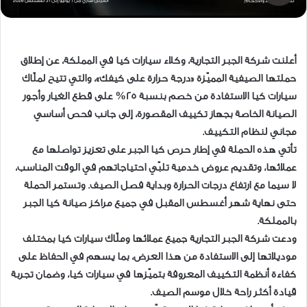
أعلنت شركة الجبر التجارية، وكلاء سيارات كيا في المملكة، عن إطلاق
حملتها الصيفية المميّزة «درجة حرارة على كيفك»، والتي تتيح لملّاك
سيارات كيا الاستفادة من خصم بنسبة 25% على قطع الغيار وأجور
الصيانة الخاصة بجهاز تكييف المقصورة، إلى جانب فحص أساسي
مجاني لنظام التكييف.
تأتي هذه الحملة في إطار حرص كيا الجبر على تعزيز تواصلها مع
عملائها، وتقديم عروض خدمية تلبّي احتياجاتهم في الوقت المناسب،
لا سيما مع ارتفاع درجات الحرارة وبداية فصل الصيف. وتستمر الحملة
حتى نهاية شهر أغسطس المقبل في جميع مراكز صيانة كيا الجبر
بالمملكة.
ودعت شركة الجبر التجارية جميع عملائها وملّاك سيارات كيا بمختلف
موديلاتها إلى الاستفادة من هذا العرض، بما يسهم في الحفاظ على
كفاءة أنظمة التكييف المعروفة بتميّزها في سيارات كيا، وضمان تجربة
قيادة أكثر راحة خلال موسم الصيف.